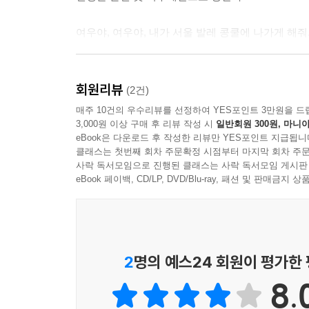
여우야, 여우야, 내가 서울 발레 콩쿨에 나가게 해줘
깨진 유리가 든 토슈즈를 신고도 학교 대표로 뽑힌 
굴러 떨어진다. 한편, 학교 얼짱인 소희를 동경
회원리뷰
(2건)
망신을 당한 혜주는 여우계단을 오른다.
매주 10건의 우수리뷰를 선정하여 YES포인트 3만원을 드
3,000원 이상 구매 후 리뷰 작성 시
일반회원 300원, 마니아
eBook은 다운로드 후 작성한 리뷰만 YES포인트 지급됩니
여우야, 여우야, 살이 빠지게 해줘. 혜주가 소원을 빈
클래스는 첫번째 회차 주문확정 시점부터 마지막 회차 주문
사락 독서모임으로 진행된 클래스는 사락 독서모임 게시판
다친 소희를 대신해서 콩쿨에 출전한 진성은 1등으
eBook 페이백, CD/LP, DVD/Blu-ray, 패션 및 판매금
몰래 찾아온다. 너와 영원히 함께 있고 싶다고 
진성이는 그젯밤 소희를 만나기 전에 이미 소희가
소원이 부른 여우계단의 저주는 학교를 죽음으로 몰
2
명의 예스24 회원이 평가한
8.