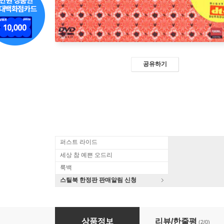
공유하기
퍼스트 라이드
세상 참 예쁜 오드리
룩백
스틸북 한정판 판매알림 신청
여우계단 (여고괴담 세번째 이야기,2Disc)
상품정보
리뷰/한줄평
(2/0)