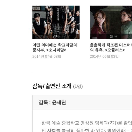
- 여고괴담 시리즈에대해
: 4인 공동 시나리오
: 무용선생님
: 특수분장 소개
: 혜주의 일기장
읽다
읽다
: 여우계단 세트 소개
어떤 의미에선 학교괴담의
촘촘하게 직조된 미스터
종지부, <소녀괴담>
의 유혹, <오큘러스>
: 공명
2014년 07월 08일
2014년 06월 03일
: C.G소개
: 소품소개
: Hand Made란?
- 감독 음성해설과 함께 Idea Note 보기
감독/출연진 소개
(1명)
- (프로모션 클립 모음 )Trailer ,TV Spot ,포스터
_ (각종 갤러리 모음 )Still Cut ,ArtWork:학교
감독 :
윤재연
_ 윤재연감독 단편 <싸이코 드라마>
_ 시놉시스
_ Cast & Crew
한국 예술 종합학교 영상원 영화과(2기)를 졸
인 사회를 통렬히 풍자한 바 있다. 병원이라는