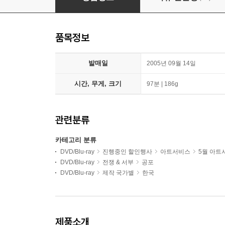
품목정보
발매일
2005년 09월 14일
시간, 무게, 크기
97분 | 186g
관련분류
카테고리 분류
DVD/Blu-ray
진행중인 할인행사
아트서비스
5월 아트
DVD/Blu-ray
전쟁 & 서부
공포
DVD/Blu-ray
제작 국가별
한국
제품소개