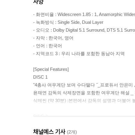
사양
- 화면비율 : Widescreen 1.85 : 1, Anamorphic Wide
- 녹화방식 : Single Side, Dual Layer
- 오디오 : Dolby Digital 5.1 Surround, DTS 5.1 Surr
- 자막 : 한국어, 영어
- 언어 : 한국어
- 지역코드 3 : 우리 나라를 포함한 동남아 지역
[Special Features]
DISC 1
"4총사 여우계단 보며 수다떨다 ˝_프로듀서 안은미 
윤재연 감독의 삭제장면을 포함한 여우계단 해설 _
삭제씬 (약 30분) :본편에서 감독의 설명과 더불어
DISC 2
- Making of 여우계단
채널예스 기사
- 주요배우 인터뷰 _송지효 ,박한별 ,조안,박지연
(2개)