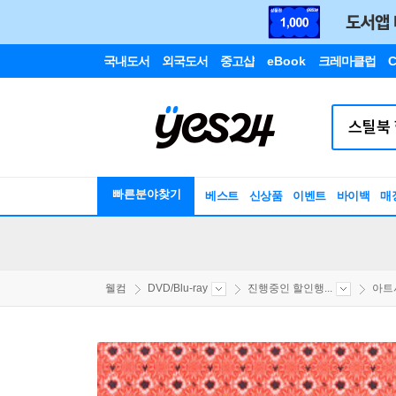
국내도서
외국도서
중고샵
eBook
크레마클럽
C
빠른분야찾기
베스트
신상품
이벤트
바이백
매
웰컴
DVD/Blu-ray
진행중인 할인행...
아트