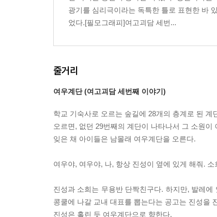
광기를 심리극이라는 독특한 틀로 표현한 바 
었다.[필모그래피]여고괴담 세번...
줄거리
여우계단 (여고괴담 세번째 이야기)
학교 기숙사로 오르는 숲길에 28개의 층계로 된 계
오르면, 없던 29번째의 계단이 나타나서 그 소원이
잊은 채 아이들은 남몰래 여우계단을 오른다.
여우야, 여우야, 나, 항상 진성이 옆에 있게 해줘. 
진성과 소희는 무용반 단짝친구다. 하지만, 발레에 
콩쿨에 나갈 교내 대표를 뽑는다는 공고는 진성을 잔
진성은 홀린 듯 여우계단으로 향한다.