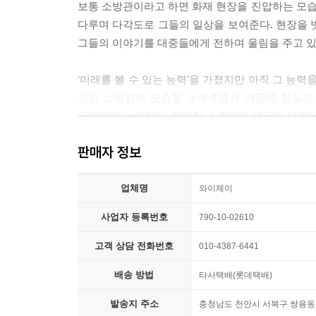
보통 소방관이라고 하면 화재 현장을 진압하는 모
다루며 다각도로 그들의 일상을 보여준다. 현장을 
그들의 이야기를 대중들에게 전하며 울림을 주고 있
‘미래를 볼 수 있는 능력’을 가졌지만 아직 그 능
신임 소방관의 모습을 보여주면서 작품에 현실감,
몰입도도 높아졌다. 탄탄한 스토리와 생동감 넘치
사회적으로 이슈가 되면서 작품을 향한 독자들의 
판매자 정보
시민들도 매 화 소방관의 고충, 사명감 등을 곱씹
『1초』를 통해 우리가 미처 알지 못했던 소방관들
업체명
와이제이
사업자 등록번호
790-10-02610
고객 상담 전화번호
010-4387-6441
배송 방법
타사택배(롯데택배)
발송지 주소
충청남도 천안시 서북구 쌍용동 