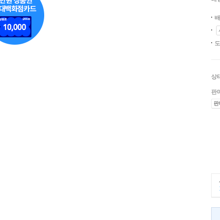
배
도
상
판
판