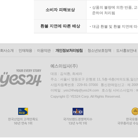
상품의 불량에 의한 반품, 교
소비자 피해보상
준하여 처리됨
환불 지연에 따른 배상
대금 환불 및 환불 지연에 
회사소개
인재채용
이용약관
개인정보처리방침
청소년보호정책
도서홍보안내
대표 : 김석환, 최세라
주소 : 서울시 영등포구 은행로 11, 5층~6층(여의도동,일신
사업자등록번호 : 229-81-37000 통신판매업신고 : 제 200
이메일 : yes24help@yes24.com 호스팅 서비스사업자 :
Copyright ⓒ YES24 Corp. All Rights Reserved.