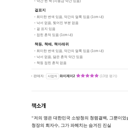
약간 헌 책 (사용감 약간 있음)
겉표지
희미한 변색 있음, 약간의 얼룩 있음 (1cm 내)
낙서 없음, 찢어진 부분 없음
겉 표지 있음
접힌 흔적 있음 (1cm 내)
책등, 책배, 책아래위
희미한 변색 있음, 약간의 얼룩 있음 (1cm 내)
낙서 없음, 닳은 흔적 약간 있음
책등 접힌 흔적 없음
판매자 :
와이제이2
(13명 평가)
사업자
책소개
“저의 명은 대한민국 소방청의 청렴결백, 그뿐이었
청장의 회자수, 그가 파헤치는 숨겨진 진실