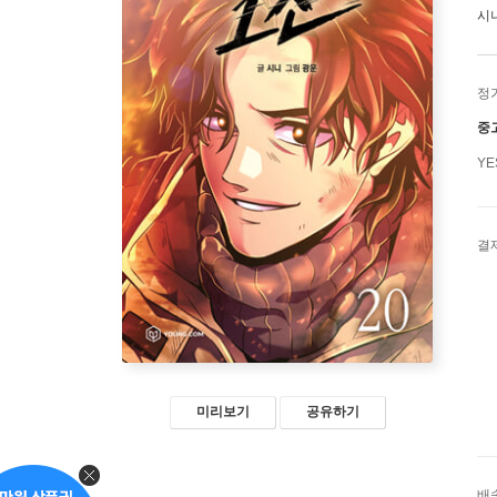
시
정
중
Y
결
미리보기
공유하기
배