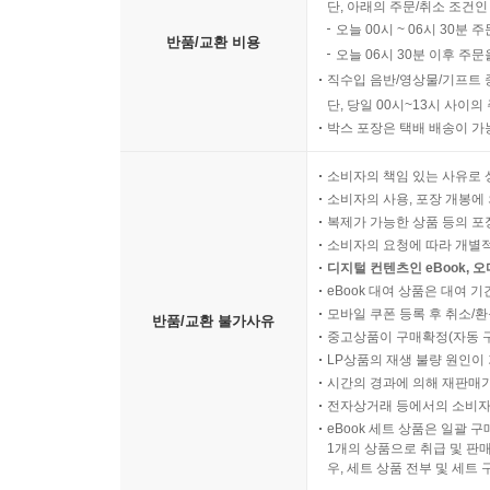
단, 아래의 주문/취소 조건인
오늘 00시 ~ 06시 30분 
반품/교환 비용
오늘 06시 30분 이후 주문
직수입 음반/영상물/기프트 
단, 당일 00시~13시 사이
박스 포장은 택배 배송이 가
소비자의 책임 있는 사유로 
소비자의 사용, 포장 개봉에 
복제가 가능한 상품 등의 포장을 
소비자의 요청에 따라 개별
디지털 컨텐츠인 eBook, 
eBook 대여 상품은 대여 기
모바일 쿠폰 등록 후 취소/환
반품/교환 불가사유
중고상품이 구매확정(자동 
LP상품의 재생 불량 원인이 기
시간의 경과에 의해 재판매가
전자상거래 등에서의 소비자
eBook 세트 상품은 일괄 
1개의 상품으로 취급 및 판매
우, 세트 상품 전부 및 세트