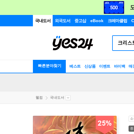
국내도서
외국도서
중고샵
eBook
크레마클럽
C
빠른분야찾기
베스트
신상품
이벤트
바이백
매
웰컴
국내도서
소
25%
중