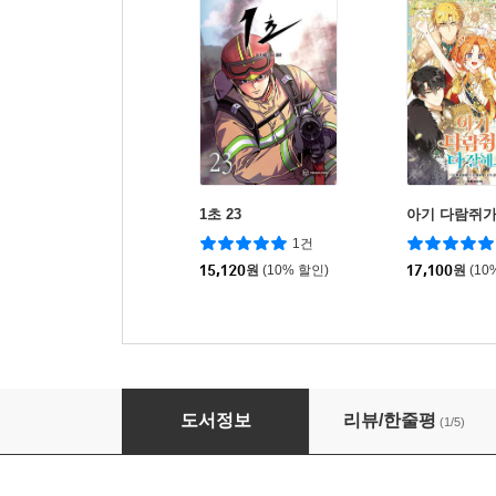
1초 23
아기 다람쥐가
1건
15,120
원
(10% 할인)
17,100
원
(10
1초 20
도서정보
리뷰/한줄평
(1/5)