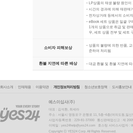
LP상품의 재생 불량 원인이 기
시간의 경과에 의해 재판매가
전자상거래 등에서의 소비자
eBook 세트 상품은 일괄 
1개의 상품으로 취급 및 판매
우, 세트 상품 전부 및 세트
상품의 불량에 의한 반품, 교
소비자 피해보상
준하여 처리됨
환불 지연에 따른 배상
대금 환불 및 환불 지연에 
회사소개
인재채용
이용약관
개인정보처리방침
청소년보호정책
도서홍보안내
대표 : 김석환, 최세라
주소 : 서울시 영등포구 은행로 11, 5층~6층(여의도동,일신
사업자등록번호 : 229-81-37000 통신판매업신고 : 제 200
이메일 : yes24help@yes24.com 호스팅 서비스사업자 :
Copyright ⓒ YES24 Corp. All Rights Reserved.