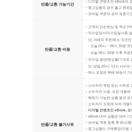
디지털 콘텐츠인 eBook의 
반품/교환 가능기간
중고상품의 경우 출고 완료일
모바일 쿠폰의 경우 유효기간(
고객의 단순변심 및 착오구
직수입양서/직수입일서중 일
단, 아래의 주문/취소 조건인
오늘 00시 ~ 06시 30분 
반품/교환 비용
오늘 06시 30분 이후 주문
직수입 음반/영상물/기프트 
단, 당일 00시~13시 사이
박스 포장은 택배 배송이 가
소비자의 책임 있는 사유로 
소비자의 사용, 포장 개봉에 
복제가 가능한 상품 등의 포장을 
소비자의 요청에 따라 개별
디지털 컨텐츠인 eBook, 
eBook 대여 상품은 대여 기
모바일 쿠폰 등록 후 취소/환
반품/교환 불가사유
중고상품이 구매확정(자동 