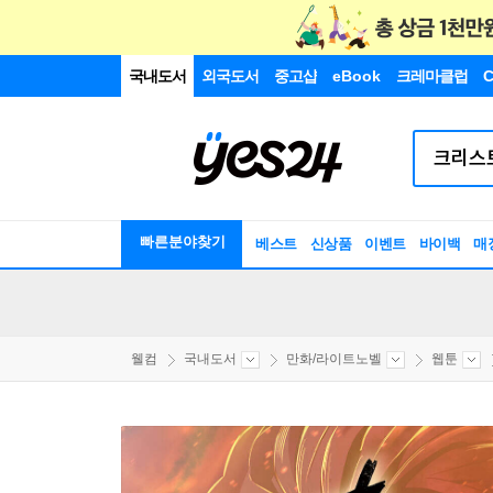
국내도서
외국도서
중고샵
eBook
크레마클럽
C
빠른분야찾기
베스트
신상품
이벤트
바이백
매
웰컴
국내도서
만화/라이트노벨
웹툰