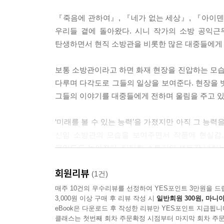
『죽음에 관하여』, 『네가 없는 세상』, 『아이
우리들 곁에 돌아왔다. 시니 작가의 소방 공익근
탄생하면서 현직 소방관을 비롯한 많은 대중들에게 
보통 소방관이라고 하면 화재 현장을 진압하는 모
다루며 다각도로 그들의 일상을 보여준다. 현장을 
그들의 이야기를 대중들에게 전하며 울림을 주고 있
‘미래를 볼 수 있는 능력’을 가졌지만 아직 그 능
신임 소방관의 모습을 보여주면서 작품에 현실감,
몰입도도 높아졌다. 탄탄한 스토리와 생동감 넘치
사회적으로 이슈가 되면서 작품을 향한 독자들의 
회원리뷰
시민들도 매 화 소방관의 고충, 사명감 등을 곱씹
(1건)
『1초』를 통해 우리가 미처 알지 못했던 소방관들
매주 10건의 우수리뷰를 선정하여 YES포인트 3만원을 드
3,000원 이상 구매 후 리뷰 작성 시
일반회원 300원, 마니아
eBook은 다운로드 후 작성한 리뷰만 YES포인트 지급됩니
클래스는 첫번째 회차 주문확정 시점부터 마지막 회차 주문