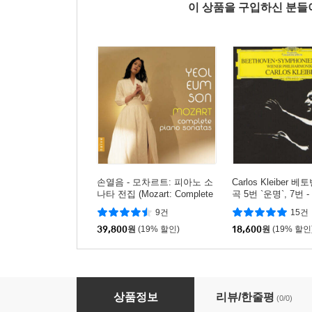
이 상품을 구입하신 분
손열음 - 모차르트: 피아노 소
Carlos Kleiber 베
나타 전집 (Mozart: Complete
곡 5번 `운명`, 7번
Piano Sonatas)
클라이버 (Beethove
9건
15건
hony No.5 & 7)
39,800
원
(19% 할인)
18,600
원
(19% 할인
Evgeny Kissin 베토벤 : 피아노 협주곡 전곡집 - 에프
상품정보
리뷰/한줄평
(0/0)