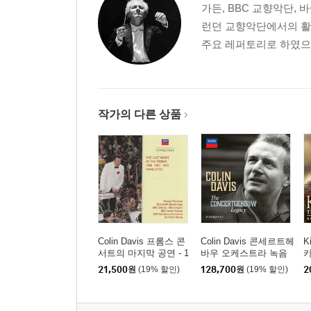
가든, BBC 교향악단,
런던 교향악단에서의 활
주요 레퍼토리로 하였으며
작가의 다른 상품
Colin Davis 프롬스 콘
Colin Davis 콘세르트헤
K
서트의 마지막 공연 - 1
바우 오케스트라 녹음
969년 71년, 72년 하이
음반 모음 에디션 (The
전
21,500
원
(19% 할인)
128,700
원
(19% 할인)
2
라이트 (The Last Night
Concertgebouw Legac
&
of the Proms 1969,197
y)
1,1972 - Highlights)