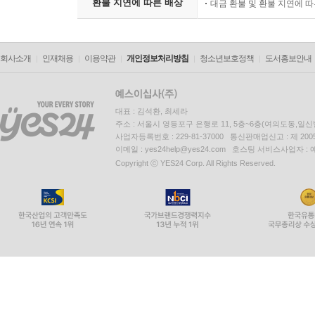
환불 지연에 따른 배상
대금 환불 및 환불 지연에 
회사소개
인재채용
이용약관
개인정보처리방침
청소년보호정책
도서홍보안내
대표 : 김석환, 최세라
주소 : 서울시 영등포구 은행로 11, 5층~6층(여의도동,일신
사업자등록번호 : 229-81-37000 통신판매업신고 : 제 200
이메일 : yes24help@yes24.com 호스팅 서비스사업자 :
Copyright ⓒ YES24 Corp. All Rights Reserved.