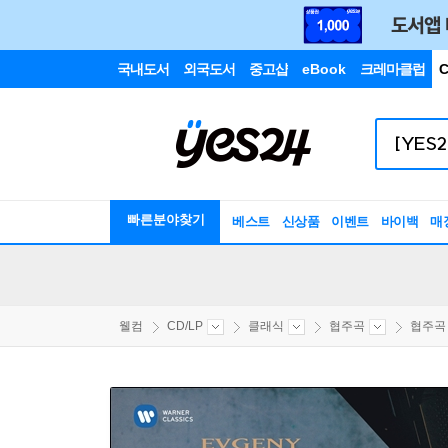
국내도서
외국도서
중고샵
eBook
크레마클럽
C
빠른분야찾기
베스트
신상품
이벤트
바이백
매
웰컴
CD/LP
클래식
협주곡
협주곡 