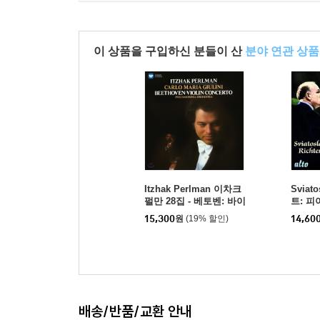
이 상품을 구입하신 분들이 산
분야 연관 상품
Itzhak Perlman 이차크
Sviato
펄만 28집 - 베토벤: 바이
트: 피
올린 협주곡 (1981) (Beet
번 (Pla
15,300
원
(19% 할인)
14,60
hoven: Violin Concert
o)
배송/반품/교환 안내