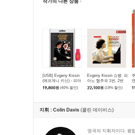
작가의 다른 상품
[USB] Evgeny Kissin
Evgeny Kissin 쇼팽: 피
주
(에프게니 키신) - 피아
아노 협주곡 1번, 2번
니스트의 신동
(Chopin: Piano Concert
의
19,800
원
(40% 할인)
22,100
원
(19% 할인)
1
os Op. 11, Op. 21)
h
지휘 :
Colin Davis
(콜린 데이비스)
영국의 지휘자이다. 왕