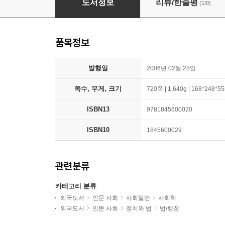
도서정보
리뷰/한줄평
(1/0)
품목정보
발행일
2006년 02월 28일
쪽수, 무게, 크기
720쪽 | 1,640g | 168*248*
ISBN13
9781845600020
ISBN10
1845600029
관련분류
카테고리 분류
외국도서
인문 사회
사회일반
사회학
외국도서
인문 사회
정치와 법
법/행정