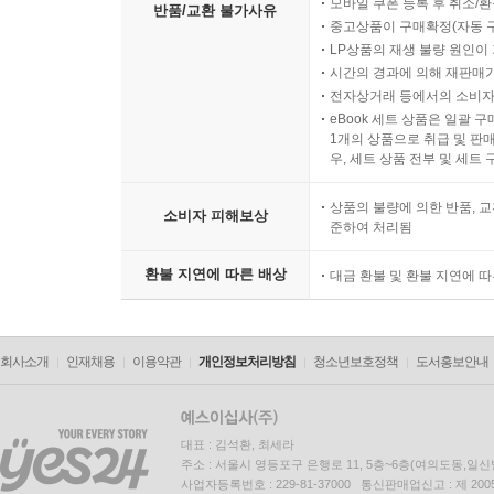
모바일 쿠폰 등록 후 취소/환
반품/교환 불가사유
중고상품이 구매확정(자동 
LP상품의 재생 불량 원인이 기
시간의 경과에 의해 재판매가
전자상거래 등에서의 소비자
eBook 세트 상품은 일괄 
1개의 상품으로 취급 및 판매
우, 세트 상품 전부 및 세트
상품의 불량에 의한 반품, 교
소비자 피해보상
준하여 처리됨
환불 지연에 따른 배상
대금 환불 및 환불 지연에 
회사소개
인재채용
이용약관
개인정보처리방침
청소년보호정책
도서홍보안내
대표 : 김석환, 최세라
주소 : 서울시 영등포구 은행로 11, 5층~6층(여의도동,일신
사업자등록번호 : 229-81-37000 통신판매업신고 : 제 200