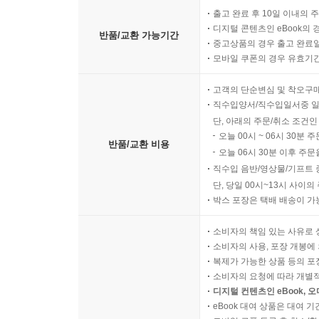
출고 완료 후 10일 이내의 
디지털 콘텐츠인 eBook의 
반품/교환 가능기간
중고상품의 경우 출고 완료일
모바일 쿠폰의 경우 유효기간(
고객의 단순변심 및 착오구
직수입양서/직수입일서중 일
단, 아래의 주문/취소 조건인
오늘 00시 ~ 06시 30분 
반품/교환 비용
오늘 06시 30분 이후 주문
직수입 음반/영상물/기프트 
단, 당일 00시~13시 사이
박스 포장은 택배 배송이 가
소비자의 책임 있는 사유로 
소비자의 사용, 포장 개봉에 
복제가 가능한 상품 등의 포장을 
소비자의 요청에 따라 개별
디지털 컨텐츠인 eBook, 
eBook 대여 상품은 대여 기