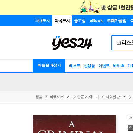
국내도서
외국도서
중고샵
eBook
크레마클럽
C
빠른분야찾기
베스트
신상품
이벤트
바이백
매
웰컴
외국도서
인문 사회
사회일반
소
직