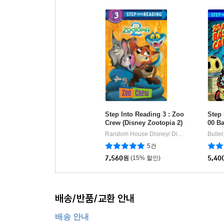
Step Into Reading 3 : Zoo
Step 
Crew (Disney Zootopia 2)
00 Ba
he S
Random House Disney/ Disney Storybook Art Team (ILT)
Buller
5건
7,560
원
(15% 할인)
5,40
배송/반품/교환 안내
배송 안내