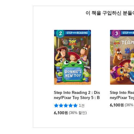
이 책을 구입하신 분
Step Into Reading 2 : Dis
Step Into Rea
ney/Pixar Toy Story 5 : B
ney/Pixar Toy
onnie's New Toy
eam Up!
6,100
원
(36%
1건
6,100
원
(36% 할인)