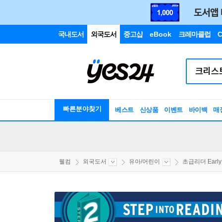
국내도서
외국도서
중고샵
eBook
크레마클럽
C
빠른분야찾기
베스트
신상품
이벤트
바이백
매
웰컴
외국도서
유아/어린이
초급리더 EarlyR