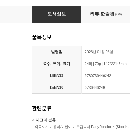
Step Into Reading 2 : Disney Stitch : Camping
도서정보
리뷰/한줄평
(0/0)
품목정보
발행일
2026년 01월 06일
쪽수, 무게, 크기
24쪽 | 70g | 147*221*5mm
ISBN13
9780736446242
ISBN10
0736446249
관련분류
카테고리 분류
외국도서
유아/어린이
초급리더 EarlyReader
[Step In