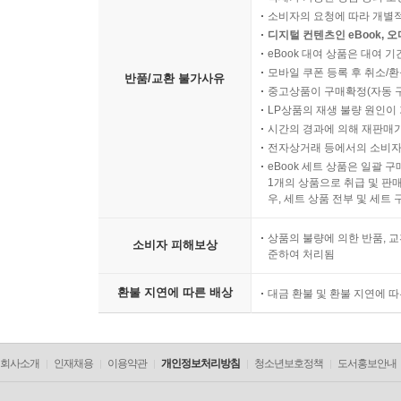
소비자의 요청에 따라 개별
디지털 컨텐츠인 eBook, 
eBook 대여 상품은 대여 기
모바일 쿠폰 등록 후 취소/환
반품/교환 불가사유
중고상품이 구매확정(자동 
LP상품의 재생 불량 원인이 기
시간의 경과에 의해 재판매가
전자상거래 등에서의 소비자
eBook 세트 상품은 일괄 
1개의 상품으로 취급 및 판매
우, 세트 상품 전부 및 세트
상품의 불량에 의한 반품, 교
소비자 피해보상
준하여 처리됨
환불 지연에 따른 배상
대금 환불 및 환불 지연에 
회사소개
인재채용
이용약관
개인정보처리방침
청소년보호정책
도서홍보안내