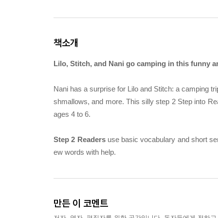
책소개
Lilo, Stitch, and Nani go camping in this funny 
Nani has a surprise for Lilo and Stitch: a camping tr
shmallows, and more. This silly step 2 Step into Re
ages 4 to 6.
Step 2 Readers
use basic vocabulary and short sen
ew words with help.
만든 이 코멘트
저자, 역자, 편집자를 위한 공간입니다. 독자들에게 전하고