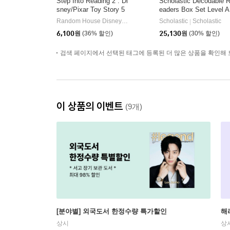
Step Into Reading 2 : Di
Scholastic Decodable 
sney/Pixar Toy Story 5
eaders Box Set Level A
: Bonnie's New Toy
(StoryPlus QR코드)
Random House Disney/ Disney Storybook Art Team (ILT)
Scholastic
Scholastic
Ran
|
|
6,100
원
(36% 할인)
25,130
원
(30% 할인)
검색 페이지에서 선택된 태그에 등록된 더 많은 상품을 확인해 
이 상품의 이벤트
(9개)
[분야별] 외국도서 한정수량 특가할인
해
상시
상