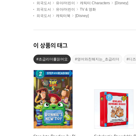
외국도서
유아/어린이
캐릭터 Characters
[Disney]
외국도서
유아/어린이
TV & 영화
외국도서
캐릭터북
[Disney]
이 상품의 태그
#초급리더를읽어요
#영어와친해지는_초급리더
#디