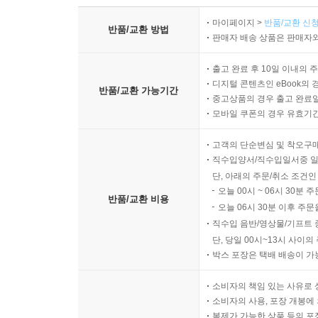
마이페이지 >
반품/교환 신청
반품/교환 방법
판매자 배송 상품은 판매자와
출고 완료 후 10일 이내의 
디지털 콘텐츠인 eBook의 
반품/교환 가능기간
중고상품의 경우 출고 완료일
모바일 쿠폰의 경우 유효기간(
고객의 단순변심 및 착오구
직수입양서/직수입일서중 일
단, 아래의 주문/취소 조건인
오늘 00시 ~ 06시 30분 
반품/교환 비용
오늘 06시 30분 이후 주문
직수입 음반/영상물/기프트 
단, 당일 00시~13시 사이
박스 포장은 택배 배송이 가
소비자의 책임 있는 사유로 
소비자의 사용, 포장 개봉에 
복제가 가능한 상품 등의 포장을 