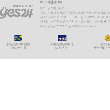
대표 : 김석환, 최세라
주소 : 서울시 영등포구 은행로 11, 5층~6층(여의도동,일신
사업자등록번호 : 229-81-37000 통신판매업신고 : 제 200
이메일 : yes24help@yes24.com 호스팅 서비스사업자 :
Copyright ⓒ YES24 Corp. All Rights Reserved.