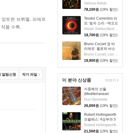
오리토리오 외
Various Artists
(Scarlatti: Cantatas,
78,100
원
(19% 할인)
Motets, Oratorios,
Concerti grossi,
Teodor Currentzis 라
르, 앙트완 브뤼멜, 피에르
Sonatas) [9CD 박스
모: 빛의 소리 - 테오도
세트]
 작품 수록.
르 쿠렌치스
Alexei Svetov,MusicAeterna Orchestra,Teodor Currentzis
(Rameau: The
18,700
원
(19% 할인)
Sound of Light)
Bruno Cocset 장 바
리에르: 첼로와 바소
콘티누오를 위한 소나
Bruno Cocset, Les Basses Reunies, Jean Barriere, Guido Balestracci
타 2집 (Jean
19,900
원
(19% 할인)
Barriere: Sonatas for
Cello & Bass
Continuo Vol. 2)
 알림신청
작가 파일
이 분야 신상품
더보기
지중해의 선율
(Mediterranean
Melodies) [SACD
Duo GlossArte
Hybrid]
26,000
원
(19% 할인)
Robert Hollingworth
모랄레스: 4성부와 5
성부 미사 ‘무장한 사
Robert Hollingworth
람’, 마니피카트
21,500
원
(19% 할인)