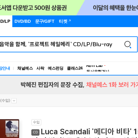
D/LP
DVD/BD
문구
/GIFT
티켓
장안내
채널예스
사락
예스펀딩
클래스24
독서유형검사
RBTI Lab
독서유형검사
박혜진 편집자의 문장 수집,
채널예스 1화 보러 가
(수입)
수입
Luca Scandali '메디아 비
CD