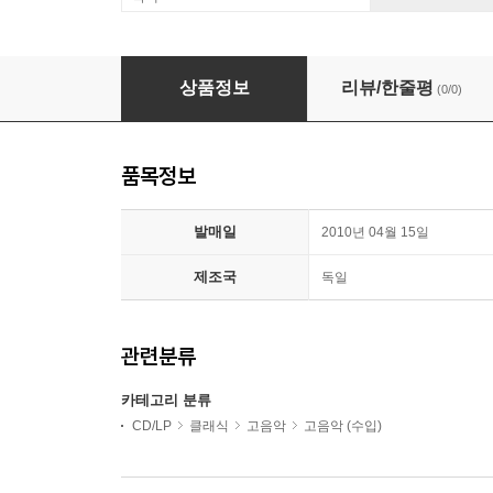
Luca Scandali '메디아 비타' 15~16세기의 예레
상품정보
리뷰/한줄평
(0/0)
품목정보
발매일
2010년 04월 15일
제조국
독일
관련분류
카테고리 분류
CD/LP
클래식
고음악
고음악 (수입)