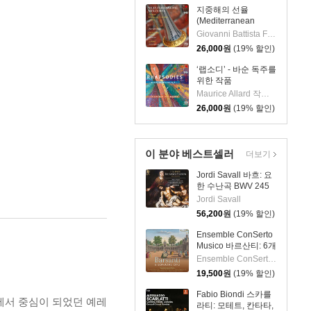
지중해의 선율
(Mediterranean
Melodies) [SACD
Giovanni Battista Fontana 작곡 외 5명
Hybrid]
26,000
원
(19% 할인)
‘랩소디’ - 바순 독주를
위한 작품
(Rhapsodies: Works
Maurice Allard 작곡 외 4명
for Bassoon solo)
26,000
원
(19% 할인)
[SACD Hybrid]
이 분야 베스트셀러
더보기
Jordi Savall 바흐: 요
한 수난곡 BWV 245
(Bach: Johannes-
Jordi Savall
Passion BWV 245)
56,200
원
(19% 할인)
[Hybrid SACD]
Ensemble ConSerto
Musico 바르산티: 6개
의 소나타, Op. 2
Ensemble ConSerto Musico
(Barsanti: 6 Sonatas,
19,500
원
(19% 할인)
Op. 2)
Fabio Biondi 스카를
례에서 중심이 되었던 예레
라티: 모테트, 칸타타,