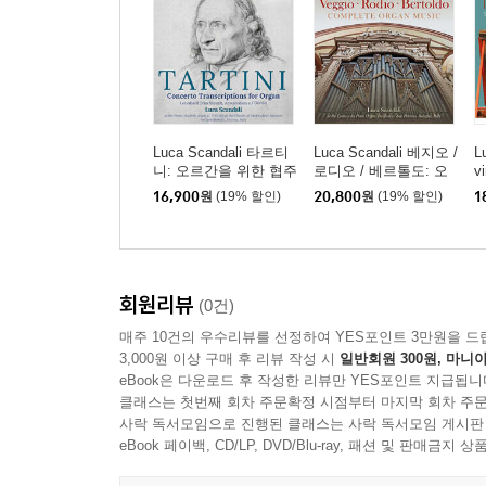
Luca Scandali 타르티
Luca Scandali 베지오 /
L
니: 오르간을 위한 협주
로디오 / 베르톨도: 오
v
곡 편곡 (Tartini: Concer
르간 음악 전곡 (Veggio
-
16,900
원
(19% 할인)
20,800
원
(19% 할인)
1
to Transcriptions for Or
/ Rodio / Bertoldo: Co
연
gan Leonhard Frischm
mplete Organ Music)
C
uth, Amsterdam c. 175
[
0-60)
회원리뷰
(0건)
매주 10건의 우수리뷰를 선정하여 YES포인트 3만원을 드
3,000원 이상 구매 후 리뷰 작성 시
일반회원 300원, 마니아
eBook은 다운로드 후 작성한 리뷰만 YES포인트 지급됩니
클래스는 첫번째 회차 주문확정 시점부터 마지막 회차 주문
사락 독서모임으로 진행된 클래스는 사락 독서모임 게시판
eBook 페이백, CD/LP, DVD/Blu-ray, 패션 및 판매금