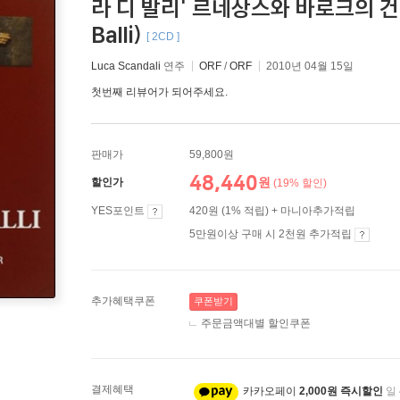
라 디 발리' 르네상스와 바로크의 건반악기 
Balli)
[ 2CD ]
Luca Scandali
연주
ORF
/
ORF
2010년 04월 15일
첫번째 리뷰어가 되어주세요.
판매가
59,800원
48,440
원
할인가
(19% 할인)
YES포인트
420원 (1% 적립) + 마니아추가적립
5만원이상 구매 시 2천원 추가적립
추가혜택쿠폰
쿠폰받기
주문금액대별 할인쿠폰
결제혜택
카카오페이
2,000원 즉시할인
일