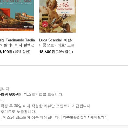
uigi Ferdinando Taglia
Luca Scandali 이탈리
ini 탈리아비니 컬렉션
아풍으로 - 바흐: 오르
 옛 건반악기 해설과
간 작품집 (Alla Manier
8,100
원
(19% 할인)
18,600
원
(19% 할인)
주 (San Colombano -
a Italiana - Bach: Orga
ollezione Tagliavini)
n Pieces)
DVD]
립니다.
회원 600원
의 YES포인트를 드립니다.
다.
확정 후 30일 이내 작성한 리뷰만 포인트가 지급됩니다.
 후기로도 노출됩니다.
지 상품, 예스24 앱스토어 상품 제외됩니다.
리뷰/한줄평 정책 자세히 보기