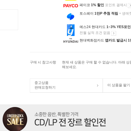
페이코
1% 할인
포인트 결제시
토스페이
1만P 추첨 적립
+ 생애
예스24 현대카드
1~3% YES포
전월 실적 조건 없음
현대백화점카드
앱카드 발급시 1
구매 시 참고사항
현재 새 상품은 구매 할 수 없습니다. 아래 
해보세요.
중고상품
이 상품을 팔기
판매요청하기