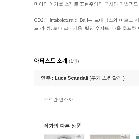
미야의 애가를 소재로 표현주의의 극치와 마법과도 
CD2의 Intabolatura di Balli는 르네상
드 라 뤼, 토마 크레키용, 틸만 수자토, 파울 호프
아티스트 소개
(1명)
연주 :
Luca Scandali
(루카 스칸달리 )
오르간 연주자
작가의 다른 상품