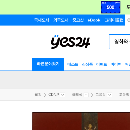
국내도서
외국도서
중고샵
eBook
크레마클럽
C
빠른분야찾기
베스트
신상품
이벤트
바이백
매
웰컴
CD/LP
클래식
고음악
고음악 