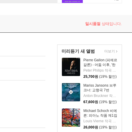
ta, Intabolatura di Balli)
일시품절
상태입니다.
미리듣기 새 앨범
더보기
Pierre Gallon (피에르
갈론) - 어둠 이후, '한
밤의 판타지아' (After
Peter Philips 작곡 외 6명
Dark, 'A Midnight
25,700
원
(19% 할인)
Fantasia')
Mariss Jansons 브루
크너: 교향곡 7번
(Bruckner:
Anton Bruckner 작곡 외 2명
Symphony No.7)
67,600
원
(19% 할인)
[2LP]
Michael Schoch 비에
른: 피아노 작품 제1집
(Vierne: Piano Works
Louis Vierne 작곡 외 1명
Vol. 1) [SACD
26,000
원
(19% 할인)
Hybrid]