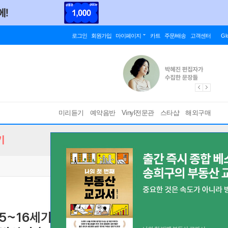
로그인
회원가입
마이페이지
카트
주문/배송
고객센터
Gl
미리듣기
예약음반
Vinyl전문관
스타샵
해외구매
기
타' 15~16세기의 예레미야 애가, '인타볼라투