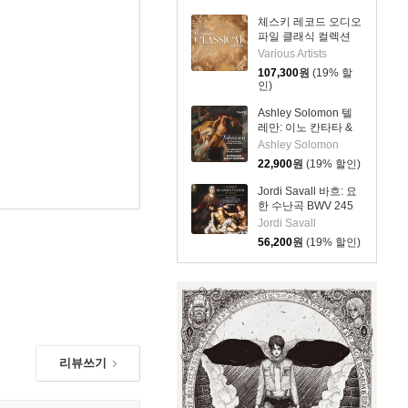
(Morales: L'homme
arme Masses)
체스키 레코드 오디오
파일 클래식 컬렉션
(The Audiophile
Various Artists
Classical Collection)
107,300
원
(19% 할
[LP]
인)
Ashley Solomon 텔
레만: 이노 칸타타 &
이중 협주곡
Ashley Solomon
(Telemann: Ino
22,900
원
(19% 할인)
Cantata and Double
Concertos)
Jordi Savall 바흐: 요
한 수난곡 BWV 245
(Bach: Johannes-
Jordi Savall
Passion BWV 245)
56,200
원
(19% 할인)
[Hybrid SACD]
리뷰쓰기