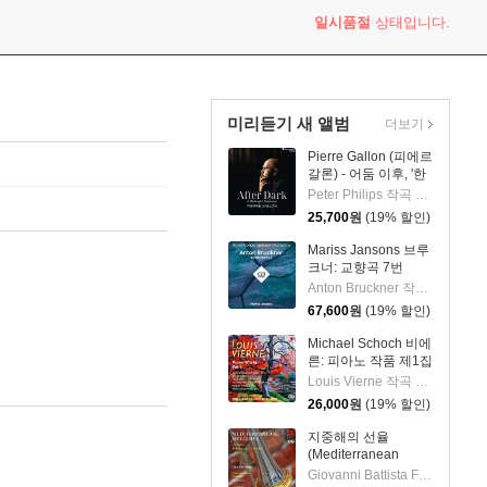
일시품절
상태입니다.
미리듣기 새 앨범
더보기
Pierre Gallon (피에르
갈론) - 어둠 이후, '한
밤의 판타지아' (After
Peter Philips 작곡 외 6명
Dark, 'A Midnight
25,700
원
(19% 할인)
Fantasia')
Mariss Jansons 브루
크너: 교향곡 7번
(Bruckner:
Anton Bruckner 작곡 외 2명
Symphony No.7)
67,600
원
(19% 할인)
[2LP]
Michael Schoch 비에
른: 피아노 작품 제1집
(Vierne: Piano Works
Louis Vierne 작곡 외 1명
Vol. 1) [SACD
26,000
원
(19% 할인)
Hybrid]
지중해의 선율
(Mediterranean
Melodies) [SACD
Giovanni Battista Fontana 작곡 외 5명