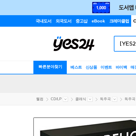
국내도서
외국도서
중고샵
eBook
크레마클럽
C
빠른분야찾기
베스트
신상품
이벤트
바이백
매
웰컴
CD/LP
클래식
독주곡
독주곡 