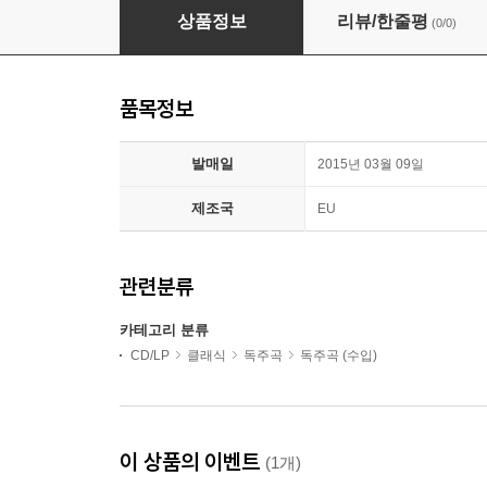
Ivo Pogorelich DG 녹음 전집 (Complete Recor
상품정보
리뷰/한줄평
(0/0)
품목정보
발매일
2015년 03월 09일
제조국
EU
관련분류
카테고리 분류
CD/LP
클래식
독주곡
독주곡 (수입)
이 상품의 이벤트
(1개)