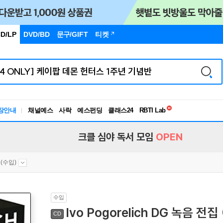
D/LP
DVD/BD
문구
/GIFT
티켓
독서유형검사
RBTI Lab
장안내
채널예스
사락
예스펀딩
클래스24
독서유형검사
크클 심야 독서 모임
OPEN
(수입)
수입
Ivo Pogorelich DG 녹음 전집 
CD