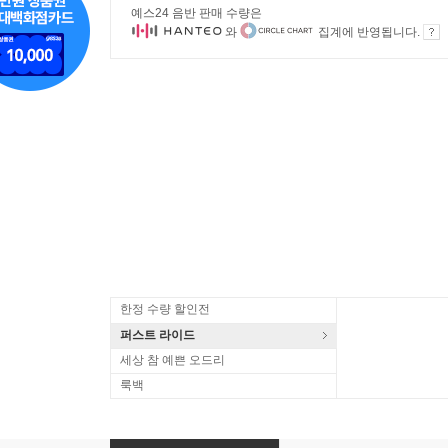
예스24 음반 판매 수량은
와
집계에 반영됩니다.
한정 수량 할인전
퍼스트 라이드
세상 참 예쁜 오드리
룩백