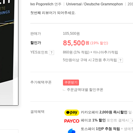
Ivo Pogorelich
연주
Universal
/
Deutsche Grammophon
20
첫번째 리뷰어가 되어주세요.
판매가
105,500원
85,500
원
할인가
(19% 할인)
YES포인트
860원 (1% 적립) + 마니아추가적립
5만원이상 구매 시 2천원 추가적립
추가혜택쿠폰
쿠폰받기
주문금액대별 할인쿠폰
결제혜택
카카오페이
2,000원 즉시할인
일
페이코
1% 할인
포인트 결제시
토스페이
1만P 추첨 적립
+ 생애