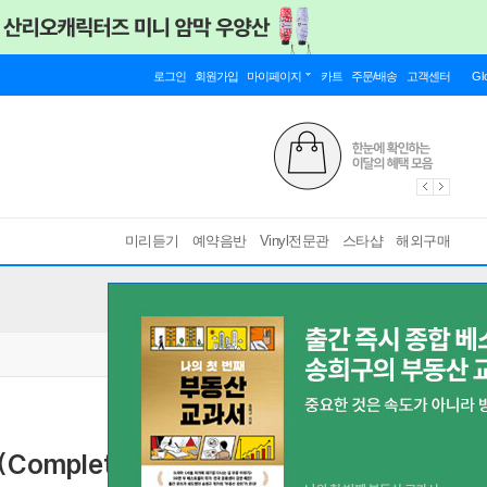
로그인
회원가입
마이페이지
카트
주문/배송
고객센터
Gl
미리듣기
예약음반
Vinyl전문관
스타샵
해외구매
(Complete Recordings)
[ 14CD ]