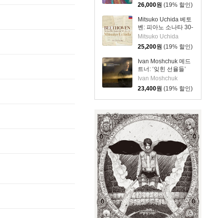
for Bassoon solo)
26,000
원
(19% 할인)
[SACD Hybrid]
Mitsuko Uchida 베토
벤: 피아노 소나타 30-
32번 (Beethoven:
Mitsuko Uchida
Piano Sonatas Opp
25,200
원
(19% 할인)
109 110 & 111)
Ivan Moshchuk 메드
트너: ‘잊힌 선율들’
Op.38 / 라흐마니노
Ivan Moshchuk
프: 회화적 연습곡
23,400
원
(19% 할인)
(Medtner: Forgotten
Melodies /
Rachmaninov:
Etudes-Tableaux)