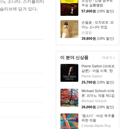
조성진 - 쇼팽 콩쿠르
피아노 소나타, 스카를라티
우승 실황앨범
슬리브에 담겨 있다.
(Winner of the 17th
57,600
원
(19% 할인)
International
Fryderyk Chopin
손열음 - 모차르트: 피
Piano Competition)
아노 소나타 전집
[2LP]
(Mozart: Complete
손열음
Piano Sonatas)
39,800
원
(19% 할인)
이 분야 신상품
더보기
Pierre Gallon (피에르
갈론) - 어둠 이후, '한
밤의 판타지아' (After
Pierre Gallon
Dark, 'A Midnight
25,700
원
(19% 할인)
Fantasia')
Michael Schoch 비에
른: 피아노 작품 제1집
(Vierne: Piano Works
Michael Schoch
Vol. 1) [SACD
26,000
원
(19% 할인)
Hybrid]
‘랩소디’ - 바순 독주를
위한 작품
(Rhapsodies: Works
Celeste-Marie Roy