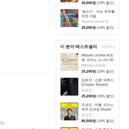
Hybrid]
26,000
원
(19% 할인)
‘랩소디’ - 바순 독주를
위한 작품
(Rhapsodies: Works
Maurice Allard 작곡 외 4명
for Bassoon solo)
26,000
원
(19% 할인)
[SACD Hybrid]
이 분야 베스트셀러
더보기
Mitsuko Uchida 베토
벤: 피아노 소나타 30-
32번 (Beethoven:
Mitsuko Uchida
Piano Sonatas Opp
25,200
원
(19% 할인)
109 110 & 111)
임윤찬 - 쇼팽: 에튀드
(Chopin: Etudes)
임윤찬
25,200
원
(19% 할인)
조성진 - 라벨: 피아노
독주 전곡집 (Ravel:
The Complete Solo
조성진
Piano Works) [3LP]
85,500
원
(19% 할인)
다.