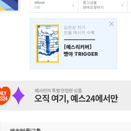
eBook
중고상품
0원
판매요청하기
김은성 작가
친필 메시지 수록
---------------
[예스리커버]
빵야 TRIGGER
향과 정책적 시사점
배송/반품/교환