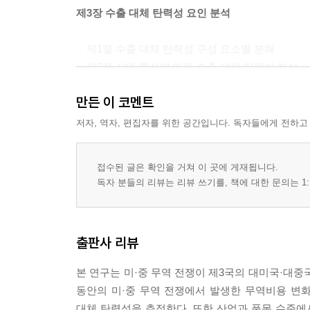
제3장 수출 대체 탄력성 요인 분석
제1절 수출 대체 탄력성 구성 요소별 분해
제2절 산업 특성에 따른 수출 대체 탄력성 분석
만든 이 코멘트
제4장 미·중 무역 전쟁이 한국 산업에 미친 영향
저자, 역자, 편집자를 위한 공간입니다. 독자들에게 전하고
제1절 측정 및 데이터
제2절 분석 모형
접수된 글은 확인을 거쳐 이 곳에 게재됩니다.
제3절 분석 결과
독자 분들의 리뷰는 리뷰 쓰기를, 책에 대한 문의는 1:
제4절 소결
제5장 미·중 관세 정책 시나리오와 한국 수출 변화
출판사 리뷰
제1절 미·중 관세 정책 시나리오
본 연구는 미·중 무역 전쟁이 제3국의 대미국·대중국
제2절 한국 수출 변화 결과
동안의 미·중 무역 전쟁에서 발생한 무역비용 변
대체 탄력성을 추정한다. 또한 산업과 품목 수준