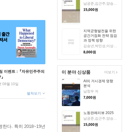
남궁준,김근주,양승엽,이슬기 저
15,000
원
지역균형발전을 위한
공간거점화 전략 점검
과 정책 방향
김송년,박민성,이상호,서상민,김준호,백승민 저
8,000
원
림 이벤트 :『자유민주주의
이 분야 신상품
더보기
?』
AI의 거시경제 영향
년 08월 10일
분석
남창우 저
펼쳐보기
7,000
원
노동판례리뷰 2025
남궁준,김근주,양승엽,이슬기 저
15,000
원
다. 특히 2018~19년