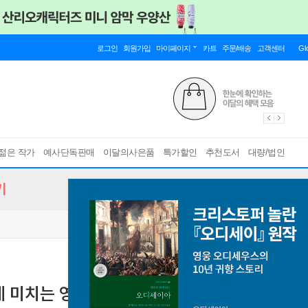
로그인
회원가입
마이페이지
카트
주문/배송
고객센터
Gl
젊은 작가
예사단독판매
이달의사은품
특가할인
추천도서
대량/법인
기
에 미치는 영향과 정책적 시사점
정책연구시리즈