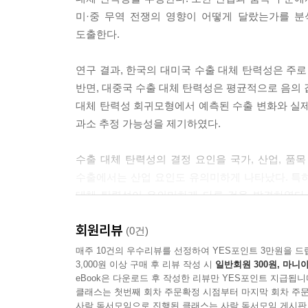
제6장 결론 및 정책적 시사점
미·중 무역 전쟁의 영향이 어떻게 달랐는가를 분
도출한다.
참고문헌
부 록
연구 결과, 한국의 대미국 수출 대체 탄력성은 주로
ABSTRACT
반면, 대중국 수출 대체 탄력성은 평균적으로 음의 
대체 탄력성 회귀모형에서 예측된 수출 변화와 실제
과소 추정 가능성을 제기하였다.
수출 대체 탄력성의 결정 요인을 국가, 산업, 품
수출에서는 산업 요인도 유의미하게 나타났다. 특히
대체 탄력성이 유의미하게 다른 것을 발견하였다.
경제를 달성한 것으로 추정되는 산업군에서는 생
회원리뷰
살펴보면, 자본집약적인 산업에서 선행 투자가 이
(0건)
수출 통합 정도가 높은 산업에서 또한 유사한 변화를
매주 10건의 우수리뷰를 선정하여 YES포인트 3만원을 드
3,000원 이상 구매 후 리뷰 작성 시
일반회원 300원, 마니아
eBook은 다운로드 후 작성한 리뷰만 YES포인트 지급됩니
마지막으로, 미·중 간 관세 변화와 향후 발생할 
클래스는 첫번째 회차 주문확정 시점부터 마지막 회차 주문
결과, 대미국 수출은 0.1%에서 7.0%까지 증가할
사락 독서모임으로 진행된 클래스는 사락 독서모임 게시판