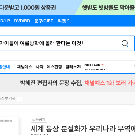
D/LP
DVD/BD
문구
/GIFT
티켓
독서유형검사
RBTI Lab
장안내
채널예스
사락
예스펀딩
클래스24
독서유형검사
박혜진 편집자의 문장 수집,
채널예스 1화 보러 가
/정부기관
소득공제
세계 통상 분절화가 우리나라 무역