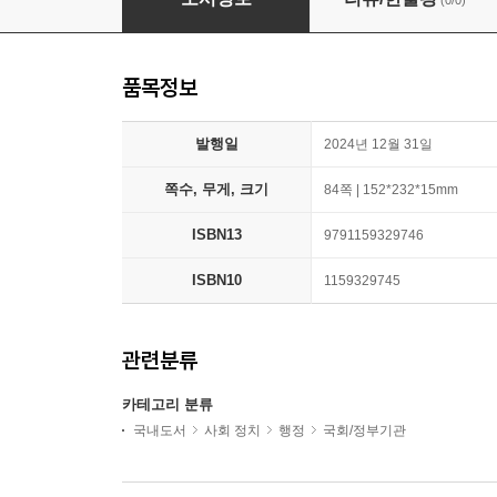
(0/0)
품목정보
발행일
2024년 12월 31일
쪽수, 무게, 크기
84쪽 | 152*232*15mm
ISBN13
9791159329746
ISBN10
1159329745
관련분류
카테고리 분류
국내도서
사회 정치
행정
국회/정부기관