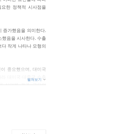
필요한 정책적 시사점을
이 증가했음을 의미한다.
소했음을 시사한다. 수출
보다 작게 나타나 모형의
인이 중요했으며, 대미국
따라 대미국·대중국 수출
펼쳐보기
을 살펴본 결과, 규모의
경제 요인을 구체적으로
인 효과가 나타났으며,
국의 수출 변화를 예측한
품목에 약 10%p의 추가