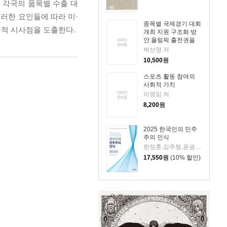
 각국의 품목별 수출 대
러한 요인들에 따라 미·
종목별 국제경기 대회
책적 시사점을 도출한다.
개최 지원 구조화 방
안:올림픽 출전권을
중심으로
박선영 저
10,500
원
스포츠 활동 참여의
사회적 가치
이영임 저
8,200
원
2025 한국인의 민주
주의 인식
한정훈,김주형,윤광일 저
17,550
원
(10% 할인)