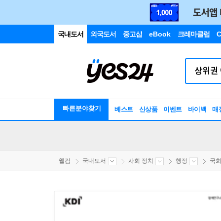
국내도서
외국도서
중고샵
eBook
크레마클럽
C
빠른분야찾기
베스트
신상품
이벤트
바이백
매
웰컴
국내도서
사회 정치
행정
국회