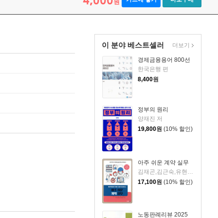
4,000
원
이 분야 베스트셀러
더보기
경제금융용어 800선
한국은행 편
8,400
원
정부의 원리
양재진 저
19,800
원
(10% 할인)
아주 쉬운 계약 실무
김재곤,김근숙,유현승,김종욱,정호영 공저
17,100
원
(10% 할인)
노동판례리뷰 2025