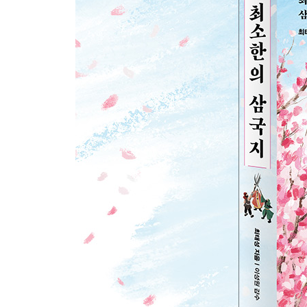
거듭되는 패배로 실패한 1차 북벌
오장원에서 저문 와룡의 꿈