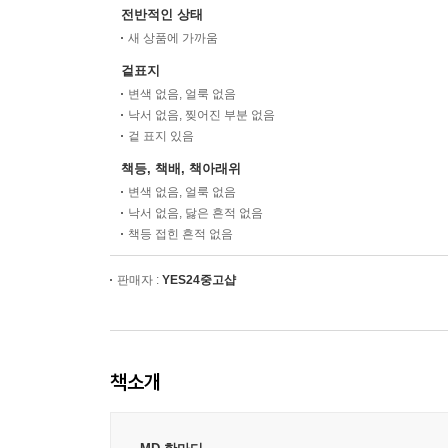
전반적인 상태
새 상품에 가까움
겉표지
변색 없음, 얼룩 없음
낙서 없음, 찢어진 부분 없음
겉 표지 있음
책등, 책배, 책아래위
변색 없음, 얼룩 없음
낙서 없음, 닳은 흔적 없음
책등 접힌 흔적 없음
판매자 :
YES24중고샵
책소개