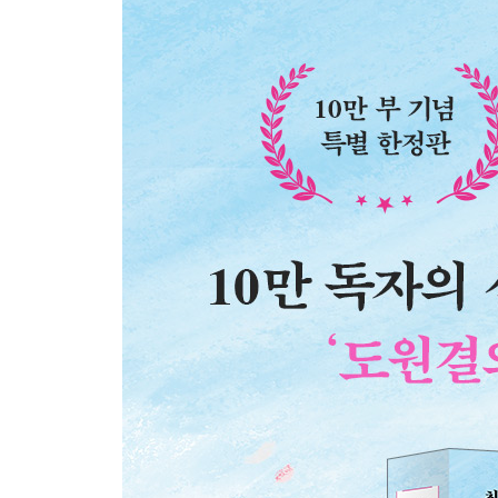
북부를 평정한 조조, 남쪽으로 향하다
조조에 맞서 연합하는 유비와 손권
물밑에서 채워지는 책략의 사슬들
불타는 장강, 적벽대전
3장 절제하지 못하는 자의 최후: 형주공방전부터 
기회의 땅, 형주의 새로운 주인
익주 점령으로 실현된 천하삼분
조조와 유비의 대격돌, 한중 전투
손권의 배신과 관우의 죽음
천하를 다툰 영웅들의 퇴장
연합의 붕괴, 이릉대전
4장 완수된 천하통일의 대업: 제갈량의 북벌부터 
북벌에 나서는 제갈량의 출사표