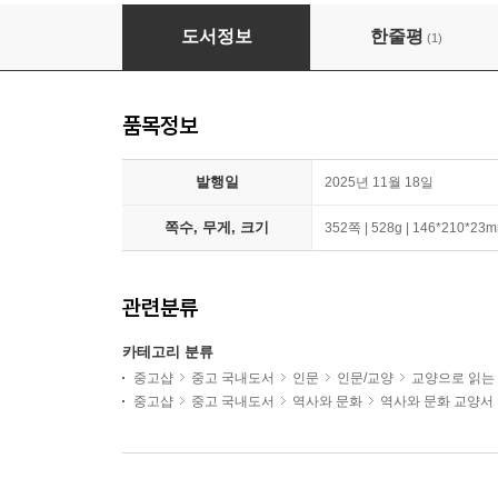
최소한의 삼국지
도서정보
한줄평
(1)
품목정보
발행일
2025년 11월 18일
쪽수, 무게, 크기
352쪽 | 528g | 146*210*23
관련분류
카테고리 분류
중고샵
중고 국내도서
인문
인문/교양
교양으로 읽는
중고샵
중고 국내도서
역사와 문화
역사와 문화 교양서