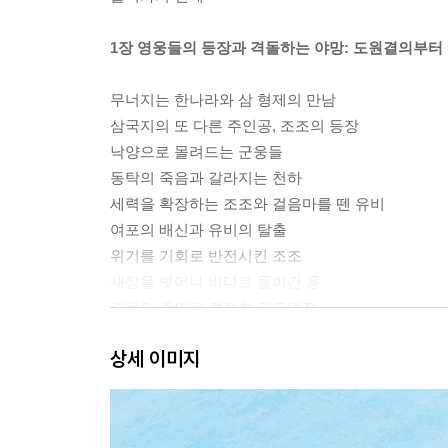
1장 영웅들의 등장과 격돌하는 야망: 도원결의부
무너지는 한나라와 삼 형제의 만남
삼국지의 또 다른 주인공, 조조의 등장
낙양으로 몰려드는 군웅들
동탁의 죽음과 갈라지는 천하
세력을 확장하는 조조와 걸음마를 뗀 유비
여포의 배신과 유비의 탈출
위기를 기회로 반전시킨 조조
새장을 벗어나 바다로 돌아간 용
중원의 주인을 결정한 관도대전
상세 이미지
2장 셋으로 나뉘는 천하: 삼고초려부터 적벽대전까
손권이 계승한 강동과 유비를 품은 형주
천하를 가져다 줄 누워 있는 용, 제갈량