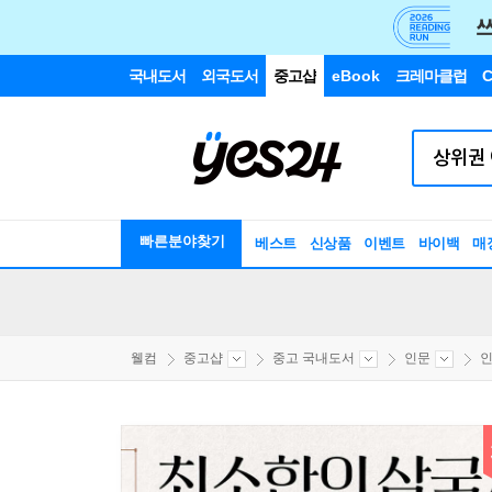
국내도서
외국도서
중고샵
eBook
크레마클럽
C
빠른분야찾기
베스트
신상품
이벤트
바이백
매
웰컴
중고샵
중고 국내도서
인문
인