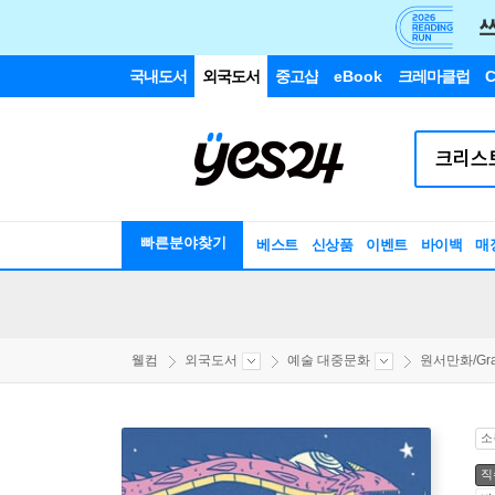
국내도서
외국도서
중고샵
eBook
크레마클럽
C
빠른분야찾기
베스트
신상품
이벤트
바이백
매
웰컴
외국도서
예술 대중문화
원서만화/Grap
소
직