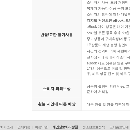
소비자의 사용, 포장 개봉에 
복제가 가능한 상품 등의 포장을 
소비자의 요청에 따라 개별
디지털 컨텐츠인 eBook, 
eBook 대여 상품은 대여 기
모바일 쿠폰 등록 후 취소/환
반품/교환 불가사유
중고상품이 구매확정(자동 
LP상품의 재생 불량 원인이 기
시간의 경과에 의해 재판매가
전자상거래 등에서의 소비자
eBook 세트 상품은 일괄 
1개의 상품으로 취급 및 판매
우, 세트 상품 전부 및 세트
상품의 불량에 의한 반품, 교
소비자 피해보상
준하여 처리됨
환불 지연에 따른 배상
대금 환불 및 환불 지연에 
회사소개
인재채용
이용약관
개인정보처리방침
청소년보호정책
도서홍보안내