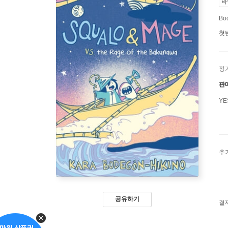
바
Bod
첫
정
판
Y
추
공유하기
결