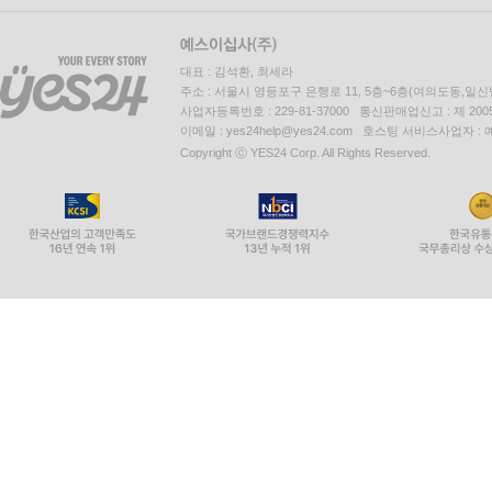
대표 : 김석환, 최세라
주소 : 서울시 영등포구 은행로 11, 5층~6층(여의도동,일신
사업자등록번호 : 229-81-37000 통신판매업신고 : 제 200
이메일 : yes24help@yes24.com 호스팅 서비스사업자 :
Copyright ⓒ YES24 Corp. All Rights Reserved.