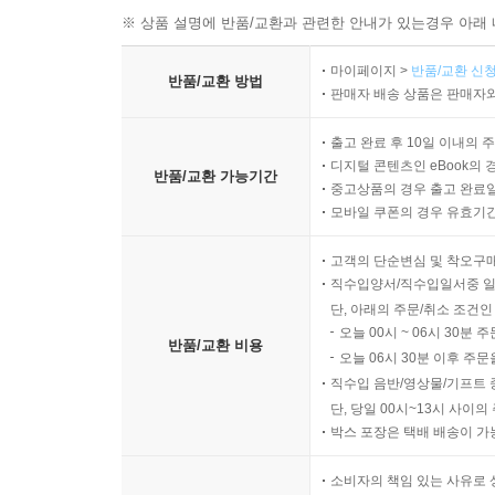
※ 상품 설명에 반품/교환과 관련한 안내가 있는경우 아래 
마이페이지 >
반품/교환 신청
반품/교환 방법
판매자 배송 상품은 판매자와
출고 완료 후 10일 이내의 
디지털 콘텐츠인 eBook의 
반품/교환 가능기간
중고상품의 경우 출고 완료일
모바일 쿠폰의 경우 유효기간(
고객의 단순변심 및 착오구
직수입양서/직수입일서중 일
단, 아래의 주문/취소 조건인
오늘 00시 ~ 06시 30분 
반품/교환 비용
오늘 06시 30분 이후 주문
직수입 음반/영상물/기프트 
단, 당일 00시~13시 사이
박스 포장은 택배 배송이 가
소비자의 책임 있는 사유로 