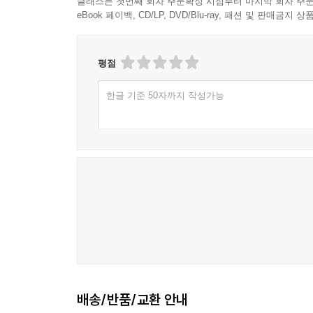
클래스는 첫번째 회차 주문확정 시점부터 마지막 회차 주문
eBook 페이백, CD/LP, DVD/Blu-ray, 패션 및 판매금
평점
한글 기준 50자까지 작성가능
배송/반품/교환 안내