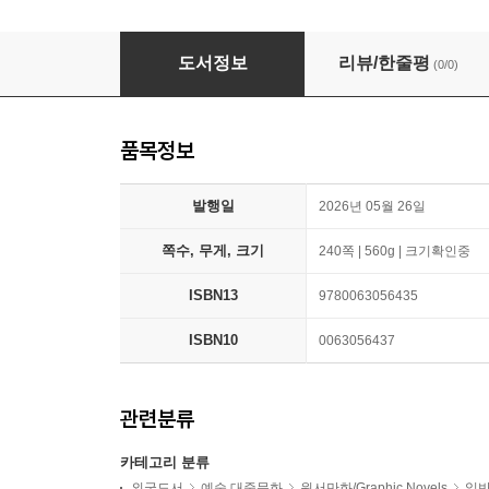
Squalo & Mage vs. the Rage of the Bakunaw
도서정보
리뷰/한줄평
(0/0)
품목정보
발행일
2026년 05월 26일
쪽수, 무게, 크기
240쪽 | 560g | 크기확인중
ISBN13
9780063056435
ISBN10
0063056437
관련분류
카테고리 분류
외국도서
예술 대중문화
원서만화/Graphic Novels
일반