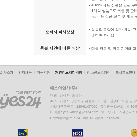
eBook 세트 상품은 일괄 
1개의 상품으로 취급 및 판매
우, 세트 상품 전부 및 세트
상품의 불량에 의한 반품, 교
소비자 피해보상
준하여 처리됨
환불 지연에 따른 배상
대금 환불 및 환불 지연에 
회사소개
인재채용
이용약관
개인정보처리방침
청소년보호정책
도서홍보안내
대표 : 김석환, 최세라
주소 : 서울시 영등포구 은행로 11, 5층~6층(여의도동,일신
사업자등록번호 : 229-81-37000 통신판매업신고 : 제 200
이메일 : yes24help@yes24.com 호스팅 서비스사업자 :
Copyright ⓒ YES24 Corp. All Rights Reserved.