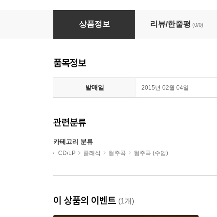
Giuliano Carmigola 알비노니: 협주곡 (Albinoni:
상품정보
리뷰/한줄평
(0/0)
품목정보
발매일
2015년 02월 04일
관련분류
카테고리 분류
CD/LP
클래식
협주곡
협주곡 (수입)
이 상품의 이벤트
(1개)