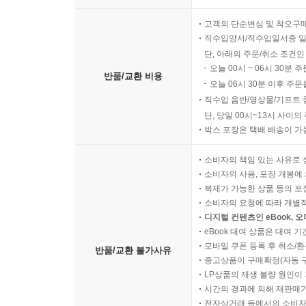
고객의 단순변심 및 착오구
직수입양서/직수입일서중 일
단, 아래의 주문/취소 조건인
오늘 00시 ~ 06시 30분 
반품/교환 비용
오늘 06시 30분 이후 주문
직수입 음반/영상물/기프트 
단, 당일 00시~13시 사이
박스 포장은 택배 배송이 가
소비자의 책임 있는 사유로 
소비자의 사용, 포장 개봉에 
복제가 가능한 상품 등의 포장을 
소비자의 요청에 따라 개별
디지털 컨텐츠인 eBook, 
eBook 대여 상품은 대여 기
모바일 쿠폰 등록 후 취소/환
반품/교환 불가사유
중고상품이 구매확정(자동 
LP상품의 재생 불량 원인이 기
시간의 경과에 의해 재판매가
전자상거래 등에서의 소비자