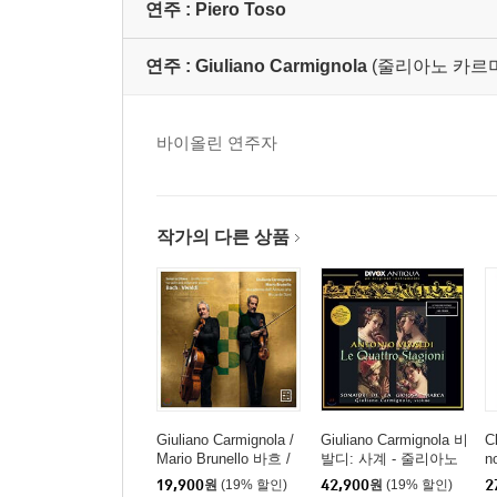
연주 :
Piero Toso
연주 :
Giuliano Carmignola
(줄리아노 카르
바이올린 연주자
작가의 다른 상품
Giuliano Carmignola /
Giuliano Carmignola 비
C
Mario Brunello 바흐 /
발디: 사계 - 줄리아노
n
비발디: 2대의 바이올
카르미뇰라 (Vivald: Th
란
19,900
원
(19% 할인)
42,900
원
(19% 할인)
2
린을 위한 협주곡 [바이
e Four Seasons) [LP]
바