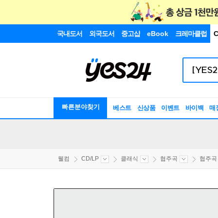
국내도서
외국도서
중고샵
eBook
크레마클럽
C
빠른분야찾기
베스트
신상품
이벤트
바이백
매
웰컴
CD/LP
클래식
협주곡
협주곡 