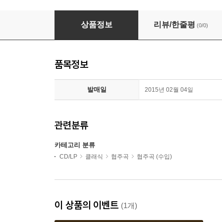
Giuliano Carmigola 알비노니: 협주곡 (Albinoni:
상품정보
리뷰/한줄평
(0/0)
품목정보
발매일
2015년 02월 04일
관련분류
카테고리 분류
CD/LP
클래식
협주곡
협주곡 (수입)
이 상품의 이벤트
(1개)