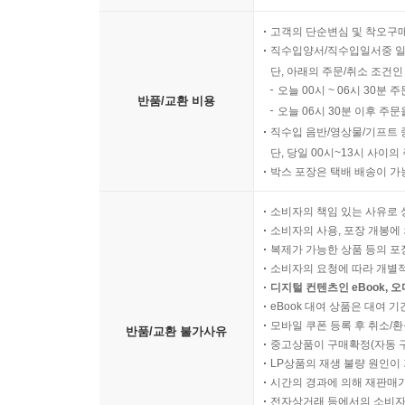
고객의 단순변심 및 착오구
직수입양서/직수입일서중 일
단, 아래의 주문/취소 조건인
오늘 00시 ~ 06시 30분 
반품/교환 비용
오늘 06시 30분 이후 주문
직수입 음반/영상물/기프트 
단, 당일 00시~13시 사이
박스 포장은 택배 배송이 가
소비자의 책임 있는 사유로 
소비자의 사용, 포장 개봉에 
복제가 가능한 상품 등의 포장을 
소비자의 요청에 따라 개별
디지털 컨텐츠인 eBook, 
eBook 대여 상품은 대여 기
모바일 쿠폰 등록 후 취소/환
반품/교환 불가사유
중고상품이 구매확정(자동 
LP상품의 재생 불량 원인이 기
시간의 경과에 의해 재판매가
전자상거래 등에서의 소비자