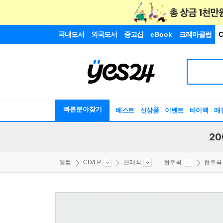
국내도서
외국도서
중고샵
eBook
크레마클럽
C
빠른분야찾기
베스트
신상품
이벤트
바이백
매
20
웰컴
CD/LP
클래식
협주곡
협주곡 