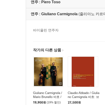
연주 :
Piero Toso
연주 :
Giuliano Carmignola
(줄리아노 카르
바이올린 연주자
작가의 다른 상품
Giuliano Carmignola /
Claudio Abbado / Giulia
Mario Brunello 바흐 /
no Carmignola 바흐: 브
비발디: 2대의 바이올
란덴부르크 협주곡 - 아
19,900
원
(19% 할인)
27,500
원
린을 위한 협주곡 [바이
바도, 까르미뇰라, 페트