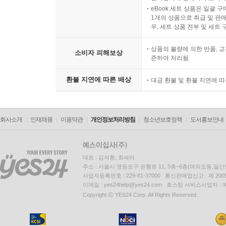
eBook 세트 상품은 일괄 
1개의 상품으로 취급 및 판매
우, 세트 상품 전부 및 세트
상품의 불량에 의한 반품, 교
소비자 피해보상
준하여 처리됨
환불 지연에 따른 배상
대금 환불 및 환불 지연에 
회사소개
인재채용
이용약관
개인정보처리방침
청소년보호정책
도서홍보안내
대표 : 김석환, 최세라
주소 : 서울시 영등포구 은행로 11, 5층~6층(여의도동,일신
사업자등록번호 : 229-81-37000 통신판매업신고 : 제 200
이메일 : yes24help@yes24.com 호스팅 서비스사업자 :
Copyright ⓒ YES24 Corp. All Rights Reserved.