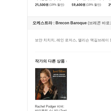
Biber)
올린 소나타 전집 (Moz
집
21,500
원
(19% 할인)
59,600
원
(19% 할인)
2
art: Complete Sonatas
s
for Keyboard and Violi
n)
오케스트라 :
Brecon Baroque
(브레콘 바로
보얀 치치치, 레인 로저스, 앨리슨 맥길브레이
작가의 다른 상품
Rachel Podger 비버:
바이올린 소나타 (Just