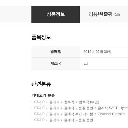
Rachel Podger 바흐: 이중, 삼중 협주곡 - 레이첼 포저
상품정보
리뷰/한줄평
(0/0)
품목정보
발매일
2015년 01월 30일
제조국
EU
관련분류
카테고리 분류
CD/LP
클래식
협주곡
협주곡 (수입)
CD/LP
클래식
클래식 고음질 음반
클래식 SACD Hybri
CD/LP
클래식
클래식 주요 레이블
Channel Classics
CD/LP
클래식
클래식 고음질 음반