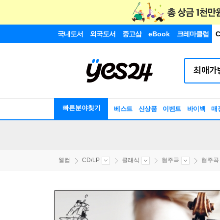
국내도서
외국도서
중고샵
eBook
크레마클럽
C
빠른분야찾기
베스트
신상품
이벤트
바이백
매
웰컴
CD/LP
클래식
협주곡
협주곡 