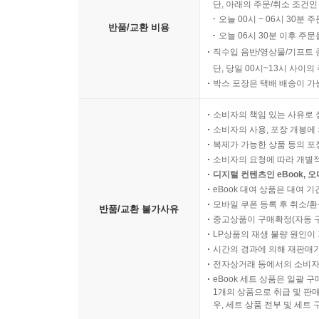
단, 아래의 주문/취소 조건인
오늘 00시 ~ 06시 30분 
반품/교환 비용
오늘 06시 30분 이후 주문
직수입 음반/영상물/기프트 
단, 당일 00시~13시 사이
박스 포장은 택배 배송이 가
소비자의 책임 있는 사유로 
소비자의 사용, 포장 개봉에 
복제가 가능한 상품 등의 포장을 
소비자의 요청에 따라 개별
디지털 컨텐츠인 eBook, 
eBook 대여 상품은 대여 기
모바일 쿠폰 등록 후 취소/환
반품/교환 불가사유
중고상품이 구매확정(자동 
LP상품의 재생 불량 원인이 기
시간의 경과에 의해 재판매가
전자상거래 등에서의 소비자
eBook 세트 상품은 일괄 
1개의 상품으로 취급 및 판매
우, 세트 상품 전부 및 세트