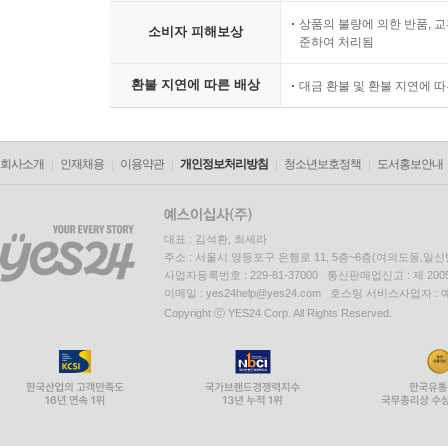
상품의 불량에 의한 반품, 교
소비자 피해보상
준하여 처리됨
환불 지연에 따른 배상
대금 환불 및 환불 지연에 
회사소개
인재채용
이용약관
개인정보처리방침
청소년보호정책
도서홍보안내
대표 : 김석환, 최세라
주소 : 서울시 영등포구 은행로 11, 5층~6층(여의도동,일신
사업자등록번호 : 229-81-37000 통신판매업신고 : 제 200
이메일 : yes24help@yes24.com 호스팅 서비스사업자 :
Copyright ⓒ YES24 Corp. All Rights Reserved.