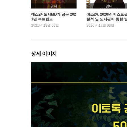
_공부하지 않기에는 내 인생에게 미안하니까
읽다
읽다
_공부는 내 마음을 한 뼘씩 성장시킨다
예스24 도서MD가 꼽은 202
예스24, 2020년 베스트
1년 북트렌드
분석 및 도서판매 동향 
_꿈, 목표, 그리고 욕망은 각각 다르다
2021년 12월 06일
2020년 12월 03일
Beyond Story ‘뿌리의 시절’을 기꺼이 받아들이는 
03 결심하는 순간, ‘지켜질 결심’ 따로 ‘후회할 결심’
_내 결심이 ‘작심3일’이었던 이유
상세 이미지
_내 인생에서 가장 후회되는 일
_너 진짜 이러고 있을 때가 아니다
_나 자신을 속이지 않는 사람
Beyond Story 답은 내 안에 있다
04 공부는 나를 영혼이 강한 사람으로 단련시킨다
_내 인생살이에 필요한 덕목을 익히는 기간
_모든 과목에는 다 배울 만한 이유가 있다
_나는 강하고 단단한 사람이다
_마음을 다지기 좋은 날