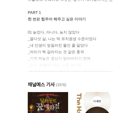
PART 1
한 번은 힘주어 해주고 싶은 이야기
01 늦었다, 아니다, 늦지 않았다
_열다섯 살, 나는 딱 유치원생 수준이었다
_내 인생이 엎질러진 물인 줄 알았다
_머리가 쩍 갈라지는 것 같은 충격
_기껏 해놓은 결심이 말라버리기 전에
_오직 ‘해볼래!’ 하는 마음 하나로
_마음을 바꾸었을 뿐인데 공부가 재미있어졌다!
Beyond Story 한 번은 힘주어 해주고 싶은 이야기
채널예스 기사
(15개)
PART 2
마음을 다지는 순간, 공부는 재미있어진다
02 내 인생은 오직 한 번뿐이기 때문에