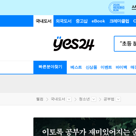
국내도서
외국도서
중고샵
eBook
크레마클럽
C
빠른분야찾기
베스트
신상품
이벤트
바이백
매
웰컴
국내도서
청소년
공부법