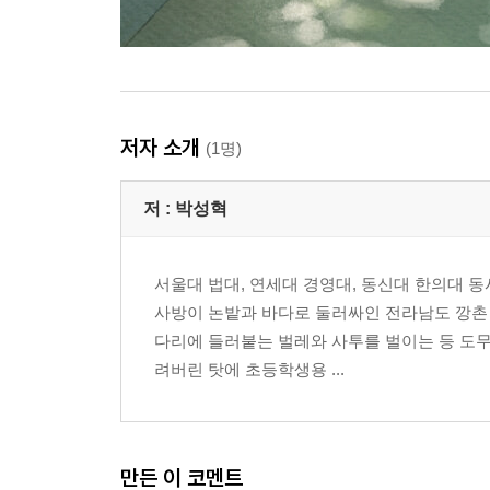
저자 소개
(1명)
저 :
박성혁
서울대 법대, 연세대 경영대, 동신대 한의대 동
사방이 논밭과 바다로 둘러싸인 전라남도 깡촌
다리에 들러붙는 벌레와 사투를 벌이는 등 도무
려버린 탓에 초등학생용 ...
만든 이 코멘트