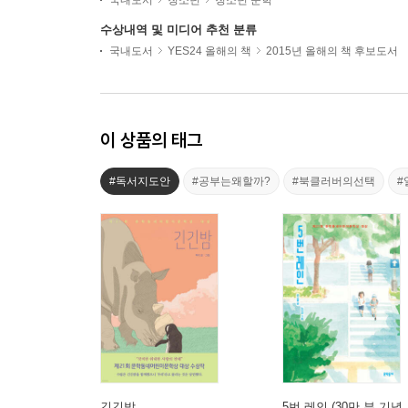
국내도서
청소년
청소년 문학
수상내역 및 미디어 추천 분류
국내도서
YES24 올해의 책
2015년 올해의 책 후보도서
이 상품의 태그
#독서지도안
#공부는왜할까?
#북클러버의선택
#
긴긴밤
5번 레인 (30만 부 기념