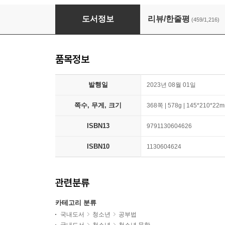
이토록 공부가 재미있어지는 순간
도서정보
리뷰/한줄평
(459/1,216)
품목정보
발행일
2023년 08월 01일
쪽수, 무게, 크기
368쪽 | 578g | 145*210*22
ISBN13
9791130604626
ISBN10
1130604624
관련분류
카테고리 분류
국내도서
청소년
공부법