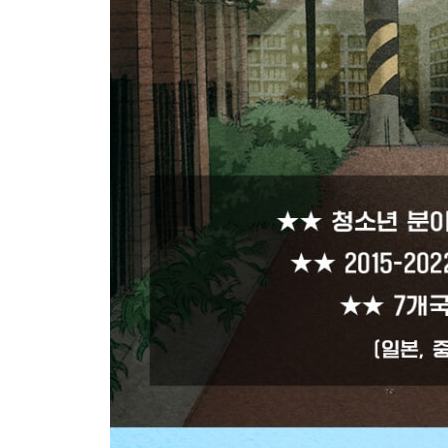
09 오늘 하루는 내 인생을 만드는 재료다
_크로노스인가, 카이로스인가
_공부할 마음이 있는 사람 중 게으른 사람은 없다
_결정적 순간, 나에게 힘을 주는 루틴
_루틴1. 흔들리지 않는 약속 : 스케줄러
_루틴2. 효율을 올리는 분석 : 타임시트
_루틴3. 진짜로 집중한 시간 : 스톱워치
_엉덩이만 뜨겁지 말고, 마음도 뜨겁게!
Beyond Story “아니, 무슨 그림 한 장이 이렇게 비싸!
PART 4
마음을 붙잡는 순간, 공부는 재미있어진다
10 ‘안 되는 이유’ 늘어놓지 말고, ‘되게 할 방법’을 
_공부는 조건이 아니라 마음으로 하는 것이다
_불평불만을 멈추게 하는 3가지 마음가짐