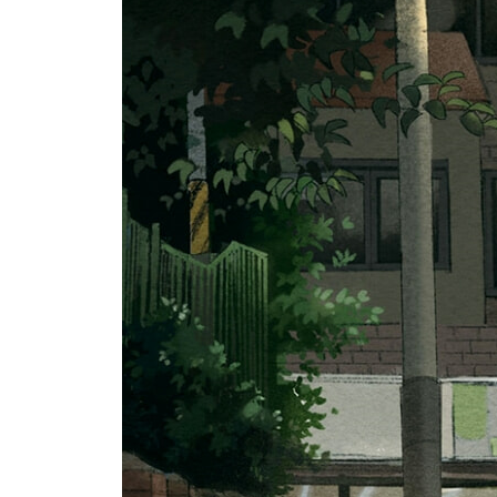
Beyond Story 내가 노량진 수산시장에서 배운 것
07 마법 같은 집중을 만드는 키워드 ‘지금, 여기’
_아무것도 보이지 않고 들리지 않을 만큼
_온전한 마음으로 공부하는 법
_두 번째 화살은 맞지 마라
_바보들은 점수로 목표를 세운다
Beyond Story 점괘의 비결
08 공부할 마음 있는 놈들의 7가지 습관
_습관1. 수직으로 꼿꼿하게 앉는다
_습관2. 한 번에 한 가지 일에만 몰입한다
_습관3. 겉모양이 아닌 알맹이에 집중한다
_습관4.‘VIP석’은 뺏어서라도 차지한다
_습관5. 좀처럼 감기에 걸리지 않는다
_습관6. 쉬는시간을 통해 에너지를 충전한다
_습관7. 정신상태를 정리정돈으로 증명한다
Beyond Story 흔들리지 않는 인생을 사는 법