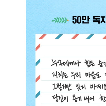
_내 인생 최고의 공부하기 좋은 날은 바로 오늘이다
Beyond Story 칭기즈칸의 편지
11 배우려는 마음이 없으면, 아무리 잘 가르치는 
_‘어떻게 배우느냐’가 ‘어떻게 가르치느냐’보다 100
_떨어진 내 성적 두고 선생님 탓하지 마라
_모든 선생님에게는 반드시 배울 점이 있다
_예의 바름은 똑똑하다는 증거다
_‘우리 학교’ 다니는 사람, ‘남의 학교’ 다니는 사람
Beyond Story “도대체 언제까지 날 골탕 먹일 셈이죠
12 아무나 공부할 수 있는 건 아니었다
_나는 공부할 수 없었다1. 잭 런던 이야기
_나는 공부할 수 없었다2. 소피 제르맹 이야기
_나는 공부할 수 없었다3. 프레더릭 더글러스 이야
_나는 공부할 수 없었다4. 이우근 이야기
_우리에게 축복처럼 쏟아진 ‘공부할 기회’