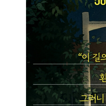
Beyond Story 영혼이 강한 사람들의 10가지 특징
05 고생 좀 하기로 마음먹는 순간, 모든 것이 달라
_도깨비방망이나 요술램프는 현실에 없다
_잘하기 전까지는 좀처럼 재미가 없는 법이다
_넘기 힘든 산과 넘지 못할 산은 다르다
_참 좋은 순간을 누려라
Beyond Story 망매지갈(望梅止渴) 이야기
PART 3
마음을 키우는 순간, 공부는 재미있어진다
06 다른 사람 말고, 자신의 과거와 경쟁하라
_라이벌은 공부할 마음을 빨아먹는 뱀파이어다
_60초 안에 불행해지는 방법
_나를 이기는 순간, 모두를 이긴다
_마음속에 모티베이터를 품어라