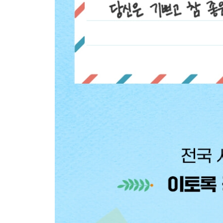
Beyond Story 그들의 뒷이야기
13 자신보다 내가 ‘더 나은 삶’을 사는 게 소원인 사
_보약 한 첩을 버리는 순간, 엄마의 마음도 함께 버
_엄마는 속고 있다
_엄마도 아빠도, ‘내 부모 노릇’은 처음이라서
_아버지가 벌어오신 돈의 의미
_나에 대한 기대로 하루를 버티는 사람
_우리는 날마다 조금씩 고아가 되어간다
_잔소리 뒤의 “……”에 담긴 진짜 의미
Beyond Story “아, 엄마는 맨날 이런 식이야!”
에필로그 믿는다, 나는 믿는다, 나는 너를 믿는다!
부록 공부 의욕을 불러일으키는 힐링 포스트잇