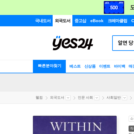
국내도서
외국도서
중고샵
eBook
크레마클럽
C
빠른분야찾기
베스트
신상품
이벤트
바이백
매
웰컴
외국도서
인문 사회
사회일반
소
직