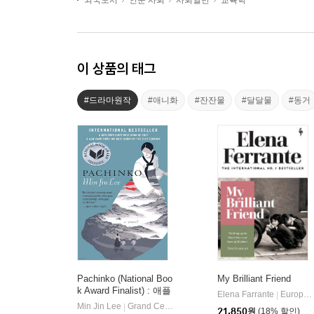
외국도서
인문 사회
사회일반
교육학
이 상품의 태그
#드라마원작
#애니화
#잔잔물
#달달물
#동거
Pachinko (National Boo
My Brilliant Friend
k Award Finalist) : 애플
Elena Farrante
Europa Editions
|
TV 드라마 '파친코' 원작
Min Jin Lee
Grand Central Publishing
|
21,850
원
(18% 할인)