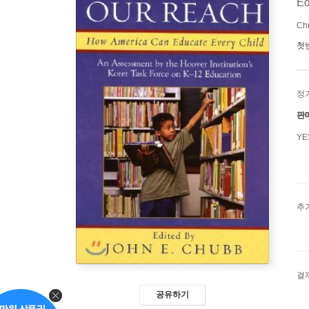
Ed
Ch
첫
정
판
Y
추
결
공유하기