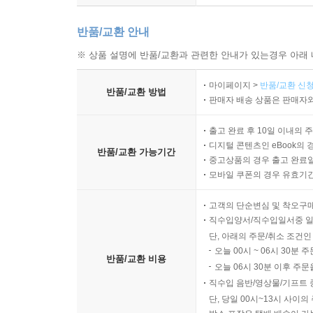
반품/교환 안내
※ 상품 설명에 반품/교환과 관련한 안내가 있는경우 아래 
마이페이지 >
반품/교환 신청
반품/교환 방법
판매자 배송 상품은 판매자와
출고 완료 후 10일 이내의 
디지털 콘텐츠인 eBook의 
반품/교환 가능기간
중고상품의 경우 출고 완료일
모바일 쿠폰의 경우 유효기간(
고객의 단순변심 및 착오구
직수입양서/직수입일서중 일
단, 아래의 주문/취소 조건인
오늘 00시 ~ 06시 30분 
반품/교환 비용
오늘 06시 30분 이후 주문
직수입 음반/영상물/기프트 
단, 당일 00시~13시 사이