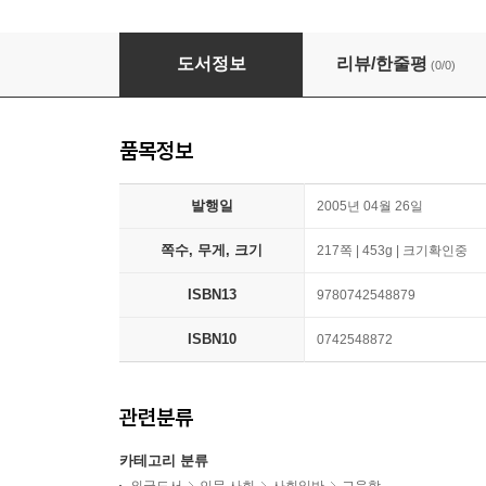
Within Our Reach: How America Can Educate
도서정보
리뷰/한줄평
(0/0)
품목정보
발행일
2005년 04월 26일
쪽수, 무게, 크기
217쪽 | 453g | 크기확인중
ISBN13
9780742548879
ISBN10
0742548872
관련분류
카테고리 분류