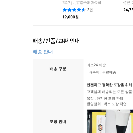
哄》
?玖?
北京聯合出版公司
竹已 
|
투투
2건
24,7
19,000
원
배송/반품/교환 안내
배송 안내
예스24 배송
배송 구분
배송비 : 무료배송
안전하고 정확한 포장을 위해 
고객님께 배송되는 모든 상품을
목적 : 안전한 포장 관리
촬영범위 : 박스 포장 작업
포장 안내