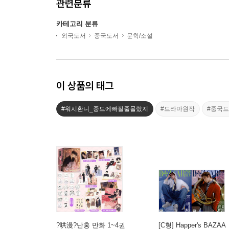
관련분류
카테고리 분류
외국도서
중국도서
문학/소설
이 상품의 태그
#워시환니_중드에빠질줄몰랐지
#드라마원작
#중국
?哄漫?난홍 만화 1~4권
[C형] Happer's BAZAA