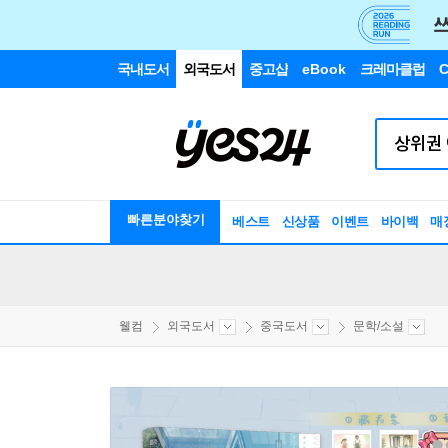
국내도서
외국도서
중고샵
eBook
크레마클럽
C
빠른분야찾기
베스트
신상품
이벤트
바이백
매
웰컴
외국도서
중국도서
문학/소설