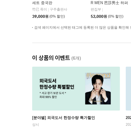
세트 중국판
R MEN 芭莎男士 하퍼
스 바자 맨 중국 2026년
竹已 죽이
구주출판사
편집부
|
|
08월호 : 후명호 (侯明
39,000
원
(0% 할인)
52,000
원
(0% 할인)
昊) 커버 (A형 잡지+B형
잡지+카드 8장)
검색 페이지에서 선택된 태그에 등록된 더 많은 상품을 확인해 
이 상품의 이벤트
(6개)
[분야별] 외국도서 한정수량 특가할인
20
상시
20