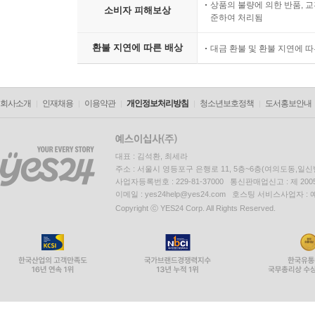
상품의 불량에 의한 반품, 교
소비자 피해보상
준하여 처리됨
환불 지연에 따른 배상
대금 환불 및 환불 지연에 
회사소개
인재채용
이용약관
개인정보처리방침
청소년보호정책
도서홍보안내
대표 : 김석환, 최세라
주소 : 서울시 영등포구 은행로 11, 5층~6층(여의도동,일신
사업자등록번호 : 229-81-37000 통신판매업신고 : 제 200
이메일 : yes24help@yes24.com 호스팅 서비스사업자 :
Copyright ⓒ YES24 Corp. All Rights Reserved.