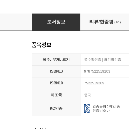
當我飛奔向? 당아비분향니 내가 너에게 달려갈 
도서정보
리뷰/한줄평
(1/1)
품목정보
쪽수, 무게, 크기
쪽수확인중 | 크기확인중
ISBN13
9787522519203
ISBN10
7522519209
제조국
중국
인증유형 : 확인 중
KC인증
인증번호 : -