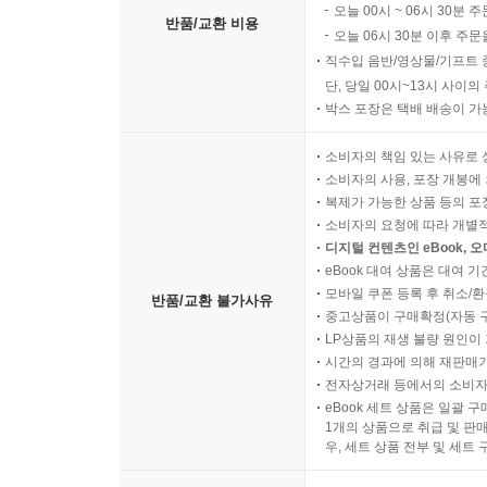
오늘 00시 ~ 06시 30분 
반품/교환 비용
오늘 06시 30분 이후 주문
직수입 음반/영상물/기프트 
단, 당일 00시~13시 사이
박스 포장은 택배 배송이 가
소비자의 책임 있는 사유로 
소비자의 사용, 포장 개봉에 
복제가 가능한 상품 등의 포장을 
소비자의 요청에 따라 개별
디지털 컨텐츠인 eBook, 
eBook 대여 상품은 대여 기
모바일 쿠폰 등록 후 취소/환
반품/교환 불가사유
중고상품이 구매확정(자동 
LP상품의 재생 불량 원인이 기
시간의 경과에 의해 재판매가
전자상거래 등에서의 소비자
eBook 세트 상품은 일괄 
1개의 상품으로 취급 및 판매
우, 세트 상품 전부 및 세트