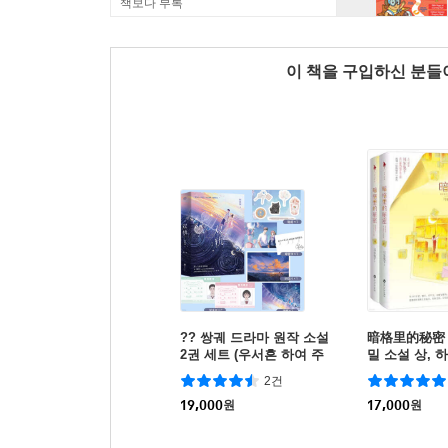
책보다 부록
이 책을 구입하신 분
?? 쌍궤 드라마 원작 소설
暗格里的秘密
2권 세트 (우서흔 하여 주
밀 소설 상, 
연)
간체)
2건
19,000
원
17,000
원