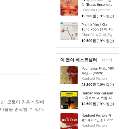
21세기의 브라스 음
악 (Brass Ensemble
Music - 21st Century)
Brass for Uncommon Times 실내악
19,500
원
(19% 할인)
Patrick Yim / Kiu
Tung Poon 첸 이: 바
이올린, 비올라, 피아
Chen Yi 작곡 외 2명
노 작품집 (Chen Yi:
19,500
원
(19% 할인)
Works For Violin,
Viola And Piano)
이 분야 베스트셀러
더보기
Pygmalion 바흐: 마태
수난곡 (Bach:
Matthaus-Passion
Raphael Pichon
BWV244)
42,200
원
(19% 할인)
Herbert von Karajan
모차르트: 레퀴엠, 대
반. 모로이 경은 베일에
관식 미사 (Mozart:
18,600
원
(19% 할인)
Requiem)
다움을 만끽할 수 있다.
Raphael Pichon 바
흐: 미사 b단조 (Bach:
Mass in b minor,
Raphael Pichon