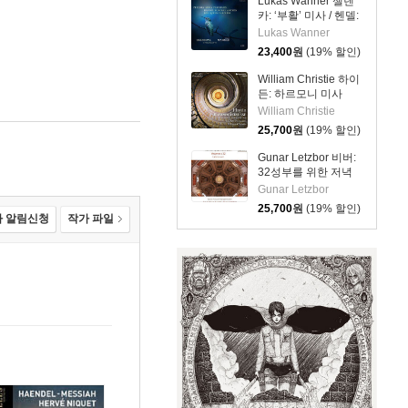
Lukas Wanner 젤렌
카: ‘부활’ 미사 / 헨델:
‘캐롤라인 왕비를 위
Lukas Wanner
한 장례식 앤섬’
23,400
원
(19% 할인)
(Zelenka: Missa
Paschalis / Handel:
William Christie 하이
Funeral Anthem for
든: 하르모니 미사
Queen Caroline)
Hob. XXII:14 (Haydn:
William Christie
Harmoniemesse Nr.7
25,700
원
(19% 할인)
& 14)
Gunar Letzbor 비버:
32성부를 위한 저녁
기도 (Biber:
Gunar Letzbor
Vesperae A 32)
25,700
원
(19% 할인)
 알림신청
작가 파일