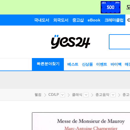
국내도서
외국도서
중고샵
eBook
크레마클럽
C
빠른분야찾기
베스트
신상품
이벤트
바이백
매
웰컴
CD/LP
클래식
종교음악
종교