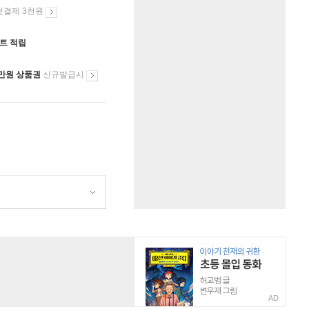
첫결제 3천원
인트 적립
만원 상품권
신규발급시
AD