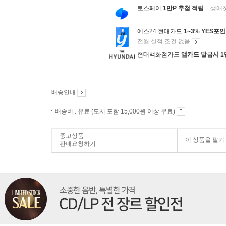
토스페이
1만P 추첨 적립
+ 생애
예스24 현대카드
1~3% YES포
전월 실적 조건 없음
현대백화점카드
앱카드 발급시 1
배송안내
배송비 : 유료 (도서 포함 15,000원 이상 무료)
중고상품
이 상품을 팔기
판매요청하기