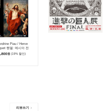
ndrine Piau / Herve
iquet 헨델: 메시아 전
(Handel: Messiah)
,800
원
(19% 할인)
VD]
리뷰쓰기