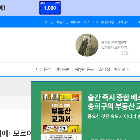
로그인
회원가입
마이페이지
카트
주문/배송
고객센터
Gl
미리듣기
예약음반
Vinyl전문관
스타샵
해외구매
르팡티에: 모로이 경을 위한 미사