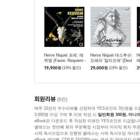
Herve Niquet 포레: 레
Herve Niquet 데스투슈:
H
퀴엠 (Faure: Requiem -
오페라 '칼리오에' (Dest
레
Gounod: Messe de Clo
ouches: Callirhoe)
바
19,900
원
(19% 할인)
29,000
원
(19% 할인)
2
vis)
r
회원리뷰
(0건)
매주 10건의 우수리뷰를 선정하여 YES포인트 3만원을 드
3,000원 이상 구매 후 리뷰 작성 시
일반회원 300원, 마니아
eBook은 다운로드 후 작성한 리뷰만 YES포인트 지급됩니
클래스는 첫번째 회차 주문확정 시점부터 마지막 회차 주문
사락 독서모임으로 진행된 클래스는 사락 독서모임 게시판
eBook 페이백, CD/LP, DVD/Blu-ray, 패션 및 판매금