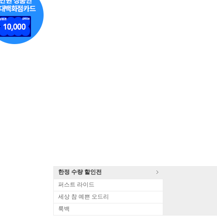
한정 수량 할인전
퍼스트 라이드
세상 참 예쁜 오드리
룩백