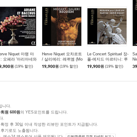
erve Niquet 마랭 마
Herve Niquet 모차르트
Le Concert Spirituel 장-
Sa
: 오페라 '아리아네와
/ 살리에리: 레퀴엠 (Mo
폴-에지드 마르티니: 루
N
쿠스' 전곡 (Marais: A
zart / Salieri: Requiem)
이 16세를 위한 레퀴엠
곡 
9,900
원
(19% 할인)
19,900
원
(19% 할인)
19,900
원
(19% 할인)
39
iane et Bacchus)
(Jean-Paul-Egide Marti
[D
ni: Requiem pour Louis
XVI)
립니다.
회원 600원
의 YES포인트를 드립니다.
다.
확정 후 30일 이내 작성한 리뷰만 포인트가 지급됩니다.
 후기로도 노출됩니다.
지 상품, 예스24 앱스토어 상품 제외됩니다.
리뷰/한줄평 정책 자세히 보기