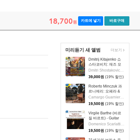
18,700
카트에 넣기
바로구매
원
미리듣기 새 앨범
더보기
Dmitrij Kitajenko 쇼
스타코비치: 재즈 모
음곡, 발레 모음곡, 협
Dmitri Shostakovich 작곡 외 6명
주곡들
39,000
원
(19% 할인)
(Shostakovich: Jazz
Suite; Ballet Suites;
Roberto Minczuk 과
Concertos)
르니에리: 오페라 &
관현악 작품집
Camargo Guarnieri 작곡 외 2명
(Guarnieri: Pedro
19,500
원
(19% 할인)
Malazarte)
Virgile Barthe (바르
질 바르트) - Guitar
Recital (기타 리사이
Domenico Scarlatti 작곡 외 5명
틀)
19,500
원
(19% 할인)