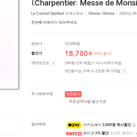
(Charpentier: Messe de Mons
Le Concert Spirituel
오케스트라
Glossa
/
Glossa
2002년 0
첫번째 리뷰어가 되어주세요.
판매가
23,000원
18,700
원
할인가
(19% 할인)
YES포인트
190원 (1% 적립) + 마니아추가적립
5만원이상 구매 시 2천원 추가적립
추가혜택쿠폰
쿠폰받기
주문금액대별 할인쿠폰
결제혜택
카카오페이
2,000원 즉시할인
일
페이코
1% 할인
포인트 결제시