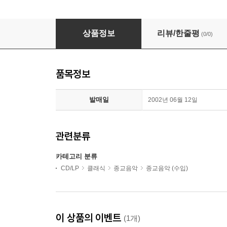
Le Concert Spirituel 샤르팡티에: 모로이 경을 위한
상품정보
리뷰/한줄평
(0/0)
품목정보
발매일
2002년 06월 12일
관련분류
카테고리 분류
CD/LP
클래식
종교음악
종교음악 (수입)
이 상품의 이벤트
(1개)