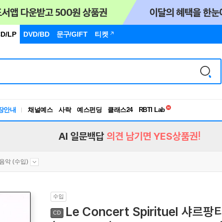
D/LP
DVD/BD
문구
/GIFT
티켓
독서유형검사
RBTI Lab
장안내
채널예스
사락
예스펀딩
클래스24
독서유형검사
AI 일문백답
의견 남기면 YES상품권!
음악 (수입)
수입
Le Concert Spirituel 샤
CD