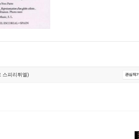
르 스피리튀엘)
관심작가