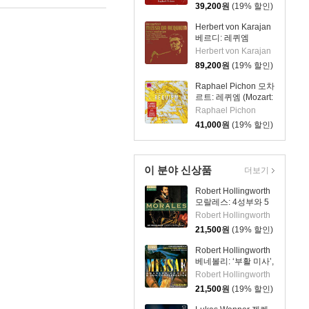
BWV 232)
39,200
원
(19% 할인)
Herbert von Karajan
베르디: 레퀴엠
(Verdi: Messa da
Herbert von Karajan
Requiem) [2LP]
89,200
원
(19% 할인)
Raphael Pichon 모차
르트: 레퀴엠 (Mozart:
Requiem in d minor,
Raphael Pichon
K.626) [2LP]
41,000
원
(19% 할인)
이 분야 신상품
더보기
Robert Hollingworth
모랄레스: 4성부와 5
성부 미사 ‘무장한 사
Robert Hollingworth
람’, 마니피카트
21,500
원
(19% 할인)
(Morales: L'homme
arme Masses)
Robert Hollingworth
베네볼리: ‘부활 미사’,
‘성령강림 미사’
Robert Hollingworth
(Benevoli: Missae
21,500
원
(19% 할인)
Angelus Domini &
Dum Complerentur)