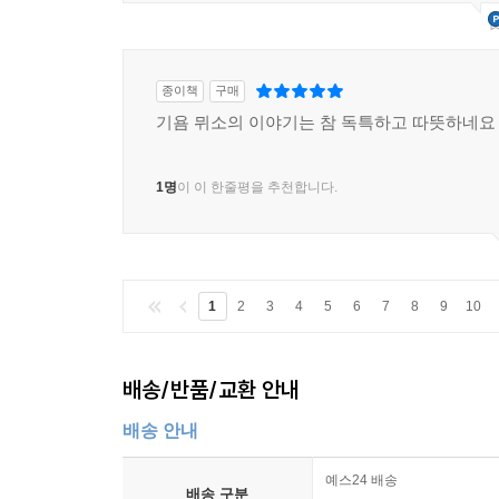
종이책
구매
기욤 뮈소의 이야기는 참 독특하고 따뜻하네요
1명
이 이 한줄평을 추천합니다.
1
2
3
4
5
6
7
8
9
10
배송/반품/교환 안내
배송 안내
예스24 배송
배송 구분