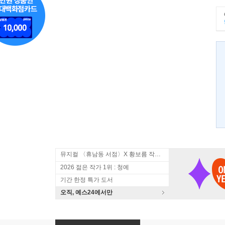
뮤지컬 〈휴남동 서점〉X 황보름 작가 북토크
2026 젊은 작가 1위 : 청예
기간 한정 특가 도서
오직, 예스24에서만