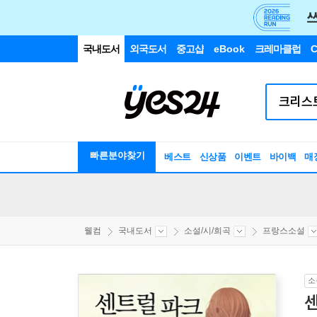
국내도서
외국도서
중고샵
eBook
크레마클럽
C
빠른분야찾기
베스트
신상품
이벤트
바이백
매
웰컴
국내도서
소설/시/희곡
프랑스소설
소