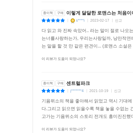
알리스는 가브리엘의 손가락에 잡힌 주름, 그가 잔
이렇게 달달한 로맨스는 처음이
태 상처 자국을 놓치지 않고 확인했다. 가령 오피넬
종이책
구매
s****i
2023-02-17
신고
생 지워지지 않고 남아 있는 경우가 많았다.
|
|
|
다 읽고 와 진짜 속았어.. 라는 말이 절로 나오
---본문 중에서
는너를사랑하는가, 우리는사랑일까, 낭만적연애
는 말을 할 것 만 같은 편견이... (로맨스 소설
이 리뷰가 도움이 되었나요?
센트럴파크
종이책
구매
j*******4
2021-10-19
신고
|
|
|
기윰뮈소의 책을 좋아해서 읽었고 역시 기대에
다.그리고 읽으면 읽을수록 책을 놓을 수없는
고가는 기윰뮈소의 스토리 전개도 흥미진진했다
이 리뷰가 도움이 되었나요?