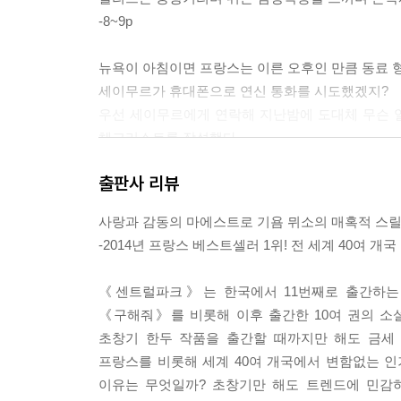
-8~9p
뉴욕이 아침이면 프랑스는 이른 오후인 만큼 동료 
세이무르가 휴대폰으로 연신 통화를 시도했겠지?
우선 세이무르에게 연락해 지난밤에 도대체 무슨 
체크리스트를 작성했다.
1)프랭클린 루즈벨트 대로변의 지하주차장 CCTV 
출판사 리뷰
2)지난밤 자정이 넘은 시각에 파리에서 뉴욕을 향해
3)내가 타고 다니는 아우디가 어디에 세워져 있는지
사랑과 감동의 마에스트로 기욤 뮈소의 매혹적 스릴
4)더블린 경찰서에 연락해 가브리엘의 신원을 확인하
-2014년 프랑스 베스트셀러 1위! 전 세계 40여 개국
-24p
《센트럴파크》는 한국에서 11번째로 출간하는 기
나는 더 이상 의사와 진지하게 대화를 나누고 있
《구해줘》를 비롯해 이후 출간한 10여 권의 소
다. 아침에 범죄현장에서 본 여교사의 사체가 떠오
초창기 한두 작품을 출간할 때까지만 해도 금세
드러나 있고, 얼굴에는 극심한 공포의 그림자가 어려
프랑스를 비롯해 세계 40여 개국에서 변함없는 인
해내기 전에 반드시 잡아야 하는 게 나에게 주어진 
이유는 무엇일까? 초창기만 해도 트렌드에 민감
“약용식물요법은 어떠세요? 약용식물을 잘 섭취하면