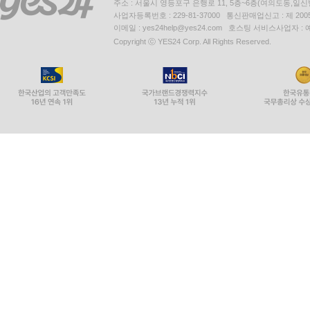
주소 : 서울시 영등포구 은행로 11, 5층~6층(여의도동,일신
사업자등록번호 : 229-81-37000 통신판매업신고 : 제 200
이메일 : yes24help@yes24.com 호스팅 서비스사업자 :
Copyright ⓒ YES24 Corp. All Rights Reserved.