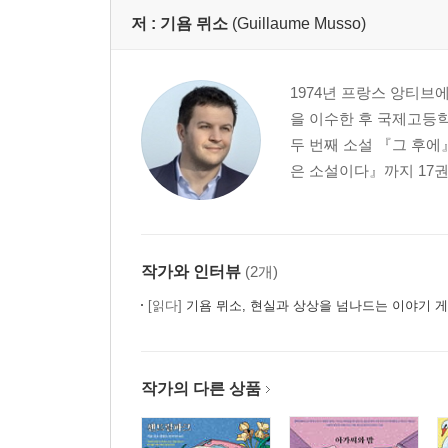
저 :
기욤 뮈소
(Guillaume Musso)
1974년 프랑스 앙티
을 이수한 후 국제고등학
두 번째 소설 『그 후
은 소설이다』까지 17권
작가와 인터뷰
(2개)
[읽다]
기욤 뮈소, 현실과 상상을 넘나드는 이야기 
작가의 다른 상품