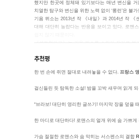
했지만 한곳에 정체돼 있기보다는 매년 변신을 거
나는 갑자기 의사의 책상 뒤로 돌아가 아직 작성하지
치열한 탐구와 변신을 위한 노력 없이 ‘롱런’은 불
“박사님께서 아직 제가 얼마나 시급한 상황에 처해 
기욤 뮈소는 2013년 작 《내일》과 2014년 작
쓸 수밖에 없습니다!”
대해 대단히 놀랍다는 반응을 보이고 있다. 로맨
폴 말로리 박사는 나의 갑작스런 도발에 깜짝 놀라며
쉽지 않기 때문이다.
며 쾅 소리가 나게 문을 닫는다.
《센트럴파크》는 기욤 뮈소를 스릴러 작가로 불러
-70~71p
100만 부를 판매하며 독자들과 언론으로부터 역
추천평
스토리, 한시도 눈을 뗄 수 없게 만드는 긴장감,
폴이 나를 바라보며 웃고 있다.
완벽하게 충족시켜주고 있다.
“우리 할머니가 아말피 해안에 집을 한 채 가지고 
한 번 손에 쥐면 절대로 내려놓을 수 없다.
프랑스 
《센트럴파크》는 고전적인 스릴러의 전개방식인 
내가 깊은 잠에서 깨어났을 때 우리는 이탈리아 국경
그려 보이고 있다. 등장인물들 역시 ‘형사’ 또는 
폴의 눈길이 나에게 머물러 있다는 걸 느낀다. 나는
걸신들린 듯 탐독한 소설! 밤을 꼬박 새우며 읽게 되
넘치는 입체적 인물로 그리고 있는 게 특징이다. 
토록 친밀한 관계가 될 수 있었는지 이해할 수 없지만
읽어나갈 수 있다. 퍼즐조각이 하나씩 맞춰질 때
우리의 생에는 전혀 예상하지 못한 때에 굳게 닫혀있던
“브라보! 대단히 영리한 글쓰기! 마지막 장을 덮을 
끌어들이는 것 또한 이 소설을 끝까지 흥미진진하게
잡한 생각을 그대로 인정하고 품어 안아주는 당신의 
전문적인 지식을 필요로 하는 정신분석학, 의학, 과
당신의 얼굴을 볼 때마다 더는 두려워하지 않아도 
한 마디로 대단하다! 로맨스의 얼개 위에 숨 가쁘게
점이라면 자칫 개연성이 뒷받침되지 않을 경우 
-86~87p
의학에 대한 사전지식이 없을 경우 다루기 쉽지
가슴 절절한 로맨스와 숨 막히는 서스펜스의 결합
R