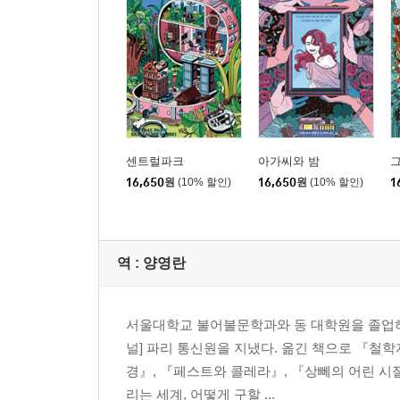
센트럴파크
아가씨와 밤
그
16,650
원
(10% 할인)
16,650
원
(10% 할인)
1
역 :
양영란
서울대학교 불어불문학과와 동 대학원을 졸업하고
널] 파리 통신원을 지냈다. 옮긴 책으로 『철
경』, 『페스트와 콜레라』, 『상뻬의 어린 시
리는 세계, 어떻게 구할 ...