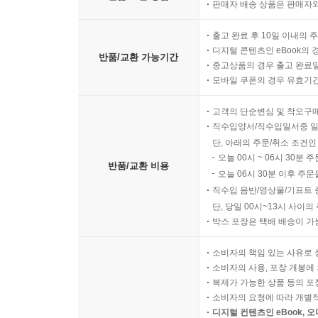
판매자 배송 상품은 판매자와
출고 완료 후 10일 이내의 
디지털 콘텐츠인 eBook의 
반품/교환 가능기간
중고상품의 경우 출고 완료일
모바일 쿠폰의 경우 유효기간(
고객의 단순변심 및 착오구
직수입양서/직수입일서중 일
단, 아래의 주문/취소 조건인
오늘 00시 ~ 06시 30분 
반품/교환 비용
오늘 06시 30분 이후 주문
직수입 음반/영상물/기프트 
단, 당일 00시~13시 사이
박스 포장은 택배 배송이 가
소비자의 책임 있는 사유로 
소비자의 사용, 포장 개봉에 
복제가 가능한 상품 등의 포장을 
소비자의 요청에 따라 개별
디지털 컨텐츠인 eBook, 