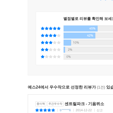
악마가 부리는 술수 가운데에서 가장 뛰어난 묘책은
‘알리스의 생’은 독자들이 예상한 행로와 천양지
-127~128p
뮈소는 신작 《센트럴 파크》에서는 혼자 사는 여
알리스를 주인공으로 내세워 본격적인 스릴러에 
별점별로 리뷰를 확인해 보세
수술이 끝나고 나자 머저리 같은 의사가 나에게 그
저지르면서까지 딸을 보호하려는 아버지, 위기에 처
칼날의 치명적인 공격을 피할 수 있었다는 것이다. 
45%
필요가 있다.
그 말을 듣는 순간 나는 몸부림을 치며 내 몸에 연
42%
기욤 뮈소는 가장 절망적인 순간을 희망으로 바
정제를 맞고 잠잠해진 사이 상처를 봉합하고, 장기
10%
메시지를 전하고 있다. 인간은 단 한번 눈빛이 마
멍청한 담당 의사는 훗날 자궁을 보존하는데 성공
2%
알리스를 처음 본 가브리엘은 운명의 종이 세 번
이…….
0%
우연이 아니다. 가브리엘 역시 알리스처럼 끔찍한 좌
-180~181p
알리스와 가브리엘, 그 두 사람은 생을 포기하고 
일반적으로 스릴러 애호가들은 범인과 형사 또는 
이물질이 쇄골에서 4, 5센티미터쯤 아래쪽 피부 안
쾌감을 맛보고자 한다. 스릴러가 감정의 영역이
각각 1,2센티미터 가량 되는 사각 물체의 둥그스름
기욤 특유의 가슴 절절한 사랑 이야기와 섬뜩한 
맙소사! 도대체 누가 내 몸에 이런 걸 심어놨을까?
예스24에서 우수작으로 선정한 리뷰가
(1건)
있습
채우는 절절한 사랑 이야기는 씨줄이다. 기욤 뮈소
경악을 금할 수 없는 가운데 심장이 빠른 속도로 뛰
소용돌이라 할 수 있다. 책장을 다 덮을 때까지 결
았다. 몸 어딘가에 최근에 수술한 흔적이 남아 있는
번번이 암초를 만나게 된다. 기발한 아이디어와 의
센트럴파크 - 기욤뮈소
종이책
주간우수작
이마에 땀이 송골송골 맺혔다.
기욤 뮈소가 개연성을 확보해나가는 방법은 누구나
b******6
2014-12-22
신고
|
|
|
나는 언제부터 이물질을 몸에 삽입하고 다녔을까?