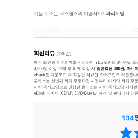
노련하게 개연성을 확보하며 자칫 식상해질 수 있
지난 11개월 동안 파리16구와 17구에 사는 독신
어느 날 아침, 뉴욕의《센트럴파크》에서 두 남녀
원해 대대적인 수사를 펼치고 있다.
기욤 뮈소는 서스펜스의 마술사!
르 파리지앵
더블린에서 활동하는 재즈 피아니스트이다. 전날 
2010년 11월 12일에 살해된 여교사 클라라 마튀랭
오게 되었을까? 알리스의 셔츠에 묻은 혈흔은 누
된 간호사 모드 모렐 양 그리고 지난 일요일에 살
시간의 법칙에 도전장을 내미는 사랑 이야기! 다양
이전에는 단 한 번도 만난 적 없는데 어떻게 함께 
수사당국은 피해자들이 하나같이 독신여성이라는 점
로 리테레르
처음부터 너무나 막연하게 시작된 이야기를 어떻게
아내지 못하고 있는 실정이다. 네 건의 살인사건이
만드는 작가의 해법이 빛을 발한다.
는 점이 파리16구, 17구 지역주민들에게는 더욱 
회원리뷰
진정한 스릴러의 참맛을 느끼게 해주는 소설!
(135건)
르 주
가 넘는 인력을 배치해 순찰을 강화하는 한편 조금이
매주 10건의 우수리뷰를 선정하여 YES포인트 3만원을 드
-110-111p
3,000원 이상 구매 후 리뷰 작성 시
일반회원 300원, 마니아
절망적인 상처를 치유하는 24시간의 동행!
eBook은 다운로드 후 작성한 리뷰만 YES포인트 지급됩니
클래스는 첫번째 회차 주문확정 시점부터 마지막 회차 주문
에릭 보간의 집은 텅 비어있는 듯 보인다. 전등도 
사락 독서모임으로 진행된 클래스는 사락 독서모임 게시판
사람들은 대부분 크고 작은 상처들을 떠안고 산
나는 권총을 주머니에 집어넣고, 휴대폰을 손에 든
eBook 페이백, CD/LP, DVD/Blu-ray, 패션 및 판매금
인생이라는 가시밭길을 헤쳐 나가는 과정에서 맞
순간 오토바이 헬멧 속에 숨은 놈의 얼굴이 보인다.
인물이다. 부모는 이혼했고, 인생관이 다른 엄마와
칼날이 내 뱃속에 든 아기를 난도질한다. 에릭 보간
문제로 철창신세를 지고 있고, 단독으로 연쇄살
나는 정신이 혼미한 가운데 에릭 보간이 내 스타킹을
134
그것만으로도 충분히 비극적이라고 할 수 있지만 
히 내 몸을 벗어나고 있다. 마지막으로 문득 아버
주인공 알리스가 그처럼 비극적인 인물로 그려졌으
다.
그렇지만 기욤 뮈소는 항상 예측불허의 해법으로 독