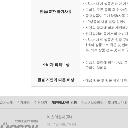
eBook 대여 상품은 대여 기
모바일 쿠폰 등록 후 취소/환
반품/교환 불가사유
중고상품이 구매확정(자동 
LP상품의 재생 불량 원인이 기
시간의 경과에 의해 재판매가
전자상거래 등에서의 소비자
eBook 세트 상품은 일괄 
1개의 상품으로 취급 및 판매
우, 세트 상품 전부 및 세트
상품의 불량에 의한 반품, 교
소비자 피해보상
준하여 처리됨
환불 지연에 따른 배상
대금 환불 및 환불 지연에 
회사소개
인재채용
이용약관
개인정보처리방침
청소년보호정책
도서홍보안내
대표 : 김석환, 최세라