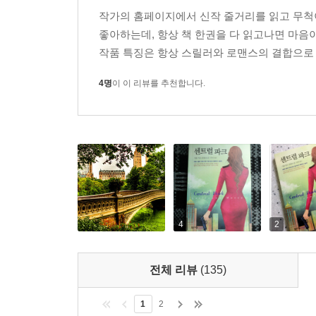
주인공 알리스가 비밀로 가득한 판도라의 상자를 
작가의 홈페이지에서 신작 줄거리를 읽고 무척이
누군가 내 몸에 이물질을 삽입해 얻고자 하는 효과는
엄청난 서스펜스를 느끼게 하는 심리적 방식이야말
좋아하는데, 항상 책 한권을 다 읽고나면 마음
-206p
배제하지 않으면서도 스릴러의 기법을 새롭게 장착한
작품 특징은 항상 스릴러와 로맨스의 결합으로 
아버지가 에릭 보간의 시체를 우물 속에 던져 넣었
4명
이 이 리뷰를 추천합니다.
아무튼 에릭 보간은 단독범이 아닌 게 분명했다. 
인다는 건 불가능했다. 어느 모로 보나 어마어마한 
저히 믿기 힘든 일이었다.
에릭 보간이 가브리엘과 나를 납치해 뉴욕에서 깨어
의 센트럴공원에서 깨어나게 했을까? 언젠가는 분명
알리스는 점점 더 머리가 복잡해지기만 할 뿐 속 시
아버지는 왜 나에게 에릭 보간을 죽였다고 거짓말을
-236p
4
2
알리스의 두 눈이 문득 가브리엘의 위스키 잔에서 
전체 리뷰
(135)
시선은 잔에 담긴 불그레한 액체 속에서 흩어졌다.
의 손이었다는 걸 깨달았다. 그중에서도 규칙적으로 
1
2
손가락이 아주 또렷하게 시야에 들어왔다.