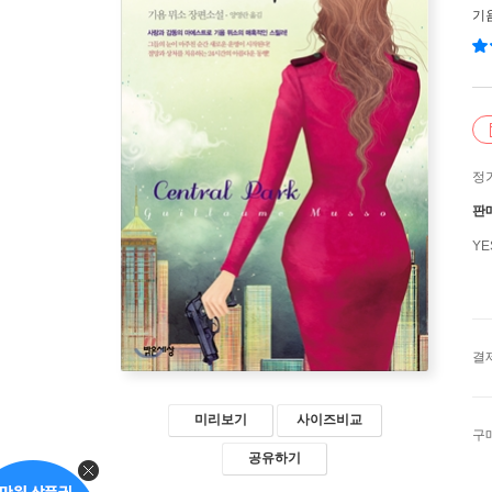
기
정
판
Y
결
미리보기
사이즈비교
구
공유하기