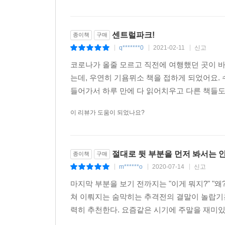
센트럴파크!
종이책
구매
q*******0
2021-02-11
신고
|
|
|
코로나가 올줄 모르고 직전에 여행했던 곳이 
는데, 우연히 기욤뮈소 책을 접하게 되었어요.
들어가서 하루 만에 다 읽어치우고 다른 책들도 
이 리뷰가 도움이 되었나요?
절대로 뒷 부분을 먼저 봐서는 안
종이책
구매
m******o
2020-07-14
신고
|
|
|
마지막 부분을 보기 전까지는 "이게 뭐지?" "왜
쳐 이뤄지는 숨막히는 추격전의 결말이 놀랍기는
력히 추천한다. 요즘같은 시기에 주말을 재미있게 