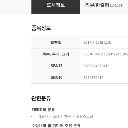
센트럴 파크
도서정보
리뷰/한줄평
(135/151)
품목정보
발행일
2014년 12월 11일
쪽수, 무게, 크기
336쪽 | 448g | 153*224*10
ISBN13
9788984372412
ISBN10
8984372412
관련분류
카테고리 분류
국내도서
소설/시/희곡
프랑스소설
수상내역 및 미디어 추천 분류