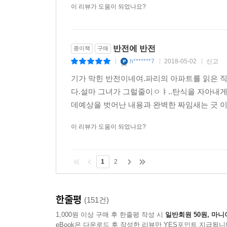
이 리뷰가 도움이 되었나요?
반전에 반전
종이책
구매
h*******7
2018-05-02
신고
|
|
|
기가 막힌 반전이네여.파리의 아파트를 읽은 
다.설마 그녀가 그럴줄이ㅇㅑ..탄식을 자아내
데예상을 벗어난 내용과 완벽한 짜임새는 긋 이
이 리뷰가 도움이 되었나요?
1
2
한줄평
(151건)
1,000원 이상 구매 후 한줄평 작성 시
일반회원 50원, 마니
eBook은 다운로드 후 작성한 리뷰만 YES포인트 지급됩니