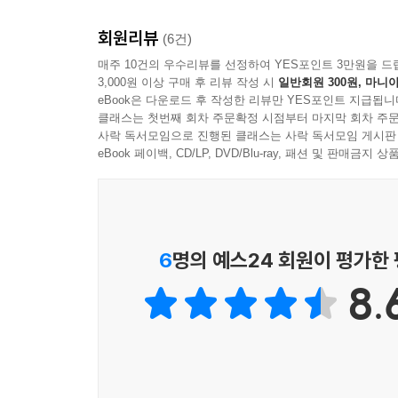
근대철학의 3대 명저 가운데『에스파냐 이상』(한길
회원리뷰
(6건)
기여를 했다고 평가된다.
매주 10건의 우수리뷰를 선정하여 YES포인트 3만원을 드
【이 책의 출간의미】
3,000원 이상 구매 후 리뷰 작성 시
일반회원 300원, 마니아
‘자기안위’에서 ‘자기성찰’의 눈으로 ― 편집부
eBook은 다운로드 후 작성한 리뷰만 YES포인트 지급됩니
“대중적인 인간은 목표없이 살면서 바람에 표류하
클래스는 첫번째 회차 주문확정 시점부터 마지막 회차 주문
사락 독서모임으로 진행된 클래스는 사락 독서모임 게시판
이토록 정면적인 토로를 가하는 사람이 있을 수 
eBook 페이백, CD/LP, DVD/Blu-ray, 패션 및 판매금
우리들이 아니던가. 그런 우리에게 존재적 비하감마
목소리를 통해 다시 들어야 할 필요가 있는 것일까. 
지금 우리는 종종 우리 자신들의 지위와 정체성
외면하거나, 우리들의 적나라한 파렴치를 옹호하곤
담보할 수 없을 만큼 주변으로 내몰리는 소외자들
6
명의 예스24 회원이 평가한
길들여져 간다. 비록 시대적 한계를 건널 수는 
8.
오르테가의 이 낡은 조소와 비난을 다시 성찰해야 
다른 숙제가 되고 있다.
“한국은 미국 등 제 1세계에는 잘 알려진 나라는 
말대로 국가를 위대하게 만드는 것은 일차적으로
(『브루스커밍스의 한국현대사』, 맺음말 가운데)