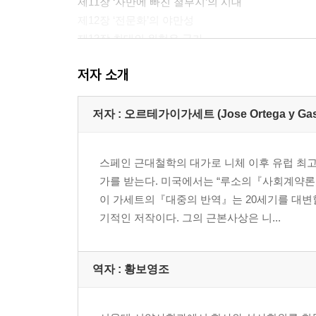
제11장 ‘자만에 빠진 철부지’의 시대
제12장 ‘전문화’의 야만성
제13장 최대의 위험은 국가
저자 소개
제2부 누가 세계를 지배하는가
제14장 누가 세계를 지배하는가
제15장 진정한 문제에 도달하다
저자 : 오르테가이가세트 (Jose Ortega y Gasse
스페인 근대철학의 대가로 니체 이후 유럽 최
가를 받는다. 미국에서는 “루소의『사회계약론
이 가세트의『대중의 반역』는 20세기를 대변
기적인 저작이다. 그의 근본사상은 니...
역자 : 황보영조