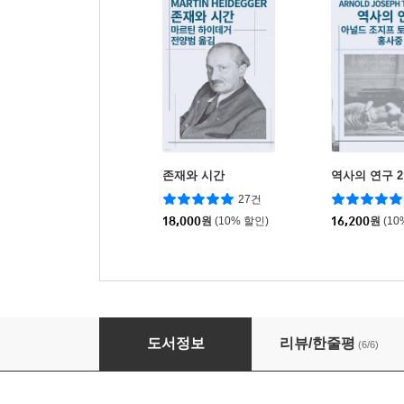
존재와 시간
역사의 연구 2
27건
18,000
원
(10% 할인)
16,200
원
(10
대중의 반역
도서정보
리뷰/한줄평
(6/6)