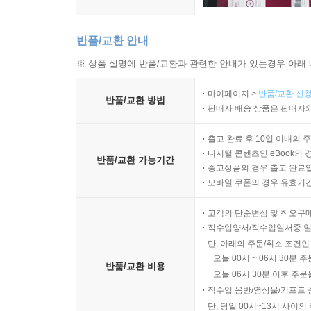
반품/교환 안내
※ 상품 설명에 반품/교환과 관련한 안내가 있는경우 아래 
마이페이지 >
반품/교환 신청
반품/교환 방법
판매자 배송 상품은 판매자와
출고 완료 후 10일 이내의 
디지털 콘텐츠인 eBook의 
반품/교환 가능기간
중고상품의 경우 출고 완료일
모바일 쿠폰의 경우 유효기간(
고객의 단순변심 및 착오구
직수입양서/직수입일서중 일
단, 아래의 주문/취소 조건인
오늘 00시 ~ 06시 30분 
반품/교환 비용
오늘 06시 30분 이후 주문
직수입 음반/영상물/기프트 
단, 당일 00시~13시 사이