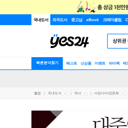
국내도서
외국도서
중고샵
eBook
크레마클럽
C
빠른분야찾기
베스트
신상품
이벤트
바이백
매
웰컴
국내도서
역사
서양사/서양문화