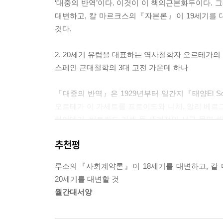
‘대중의 반역’이다. 이것이 이 책의근본화두이다.
대변하고, 칼 마르크스의『자본론』이 19세기를 
것다.
2. 20세기 유럽을 대표하는 역사철학자 오르테가의
스페인 근대철학의 3대 고전 가운데 하나
『대중의 반역』은 1929년부터 일간지『태양El So
오르테가 이 가세트를 프로이드와 니체, 앙리 베르그송
하이데거, 버트란드 러셀 등 세계적인 서구 문명 
반역』은 앙헬 가니베트 이 가르시아의『에스파냐
추천평
근대철학의 3대 명저로 꼽힌다.
루소의『사회계약론』이 18세기를 대변하고, 칼
3. 최초의 스페인 원서 한국어 완역본
20세기를 대변할 것
월간대서양
이 책을 옮긴 황보영조 경북대 교수는 스페인에서
바탕으로『대중의 반역』 스페인어 원본을 우리말로
오르테가에 관한 모든 정보를 꼼꼼히 검토한 뒤,