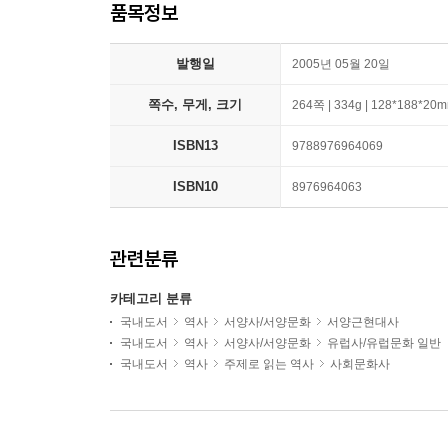
품목정보
발행일
2005년 05월 20일
쪽수, 무게, 크기
264쪽 | 334g | 128*188*20
ISBN13
9788976964069
ISBN10
8976964063
관련분류
카테고리 분류
국내도서
역사
서양사/서양문화
서양근현대사
국내도서
역사
서양사/서양문화
유럽사/유럽문화 일반
국내도서
역사
주제로 읽는 역사
사회문화사