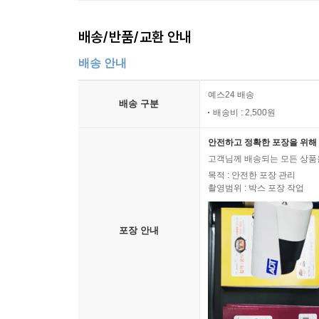
배송/반품/교환 안내
배송 안내
예스24 배송
배송 구분
배송비 : 2,500원
안전하고 정확한 포장을 위해 
고객님께 배송되는 모든 상품을
목적 : 안전한 포장 관리
촬영범위 : 박스 포장 작업
포장 안내