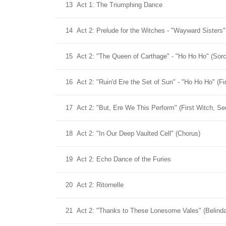
13
Act 1: The Triumphing Dance
14
Act 2: Prelude for the Witches - "Wayward Sisters" 
15
Act 2: "The Queen of Carthage" - "Ho Ho Ho" (Sor
16
Act 2: "Ruin'd Ere the Set of Sun" - "Ho Ho Ho" (F
17
Act 2: "But, Ere We This Perform" (First Witch, S
18
Act 2: "In Our Deep Vaulted Cell" (Chorus)
19
Act 2: Echo Dance of the Furies
20
Act 2: Ritornelle
21
Act 2: "Thanks to These Lonesome Vales" (Belinda