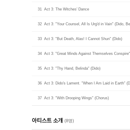
31
Act 3: The Witches' Dance
32
Act 3: "Your Counsel, All Is Urg'd in Vain" (Dido, B
33
Act 3: "But Death, Alas! I Cannot Shun" (Dido)
34
Act 3: "Great Minds Against Themselves Conspire"
35
Act 3: "Thy Hand, Belinda" (Dido)
36
Act 3: Dido's Lament. "When I Am Laid in Earth" (D
37
Act 3: "With Drooping Wings" (Chorus)
아티스트 소개
(8명)