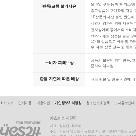
모바일 쿠폰 등록 후 취소/환
반품/교환 불가사유
중고상품이 구매확정(자동 
LP상품의 재생 불량 원인이 기
시간의 경과에 의해 재판매가
전자상거래 등에서의 소비자
eBook 세트 상품은 일괄 
1개의 상품으로 취급 및 판매
우, 세트 상품 전부 및 세트
상품의 불량에 의한 반품, 교
소비자 피해보상
준하여 처리됨
환불 지연에 따른 배상
대금 환불 및 환불 지연에 
회사소개
인재채용
이용약관
개인정보처리방침
청소년보호정책
도서홍보안내
대표 : 김석환, 최세라
주소 : 서울시 영등포구 은행로 11, 5층~6층(여의도동,일신