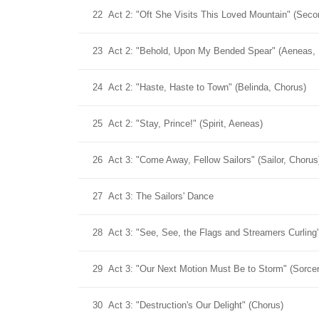
22
Act 2: "Oft She Visits This Loved Mountain" (Se
23
Act 2: "Behold, Upon My Bended Spear" (Aeneas, 
24
Act 2: "Haste, Haste to Town" (Belinda, Chorus)
25
Act 2: "Stay, Prince!" (Spirit, Aeneas)
26
Act 3: "Come Away, Fellow Sailors" (Sailor, Chorus
27
Act 3: The Sailors' Dance
28
Act 3: "See, See, the Flags and Streamers Curling
29
Act 3: "Our Next Motion Must Be to Storm" (Sorce
30
Act 3: "Destruction's Our Delight" (Chorus)