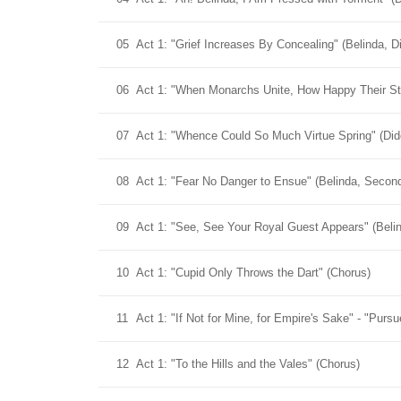
05
Act 1: "Grief Increases By Concealing" (Belinda, D
06
Act 1: "When Monarchs Unite, How Happy Their St
07
Act 1: "Whence Could So Much Virtue Spring" (Did
08
Act 1: "Fear No Danger to Ensue" (Belinda, Seco
09
Act 1: "See, See Your Royal Guest Appears" (Beli
10
Act 1: "Cupid Only Throws the Dart" (Chorus)
11
Act 1: "If Not for Mine, for Empire's Sake" - "Pur
12
Act 1: "To the Hills and the Vales" (Chorus)