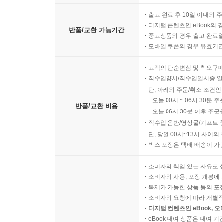
출고 완료 후 10일 이내의 
디지털 콘텐츠인 eBook의 
반품/교환 가능기간
중고상품의 경우 출고 완료일
모바일 쿠폰의 경우 유효기간(
고객의 단순변심 및 착오구
직수입양서/직수입일서중 일
단, 아래의 주문/취소 조건인
오늘 00시 ~ 06시 30분 
반품/교환 비용
오늘 06시 30분 이후 주문
직수입 음반/영상물/기프트 
단, 당일 00시~13시 사이
박스 포장은 택배 배송이 가
소비자의 책임 있는 사유로 
소비자의 사용, 포장 개봉에 
복제가 가능한 상품 등의 포장을 
소비자의 요청에 따라 개별
디지털 컨텐츠인 eBook, 
eBook 대여 상품은 대여 기