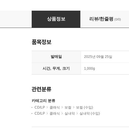
Maxim Emelyanychev 퍼셀: 디도와 아이네이아스 (
상품정보
리뷰/한줄평
(0/0)
품목정보
발매일
2025년 09월 25일
시간, 무게, 크기
1,000g
관련분류
카테고리 분류
CD/LP
클래식
보컬
보컬 (수입)
CD/LP
클래식
실내악
실내악 (수입)