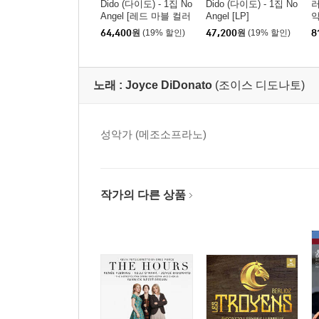
Dido (다이도) - 1집 No
Dido (다이도) - 1집 No
Angel [레드 마블 컬러
Angel [LP]
악
LP]
[
64,400
원
(19% 할인)
47,200
원
(19% 할인)
8
P
노래 :
Joyce DiDonato
(조이스 디도나토)
성악가 (메조소프라노)
작가의 다른 상품