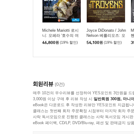
Michele Mariotti 로시
Joyce DiDonato / John
M
니: 오페라 '호수의 여
Nelson 베를리오즈: 오
헨
인' (Rossini: La donna
페라 '트로이인' (Berlio
l
46,800
원
(19% 할인)
54,100
원
(19% 할인)
3
del lago)
z: Les Troyens)
회원리뷰
(0건)
매주 10건의 우수리뷰를 선정하여 YES포인트 3만원을 드
3,000원 이상 구매 후 리뷰 작성 시
일반회원 300원, 마니아
eBook은 다운로드 후 작성한 리뷰만 YES포인트 지급됩니
클래스는 첫번째 회차 주문확정 시점부터 마지막 회차 주문
사락 독서모임으로 진행된 클래스는 사락 독서모임 게시판
eBook 페이백, CD/LP, DVD/Blu-ray, 패션 및 판매금