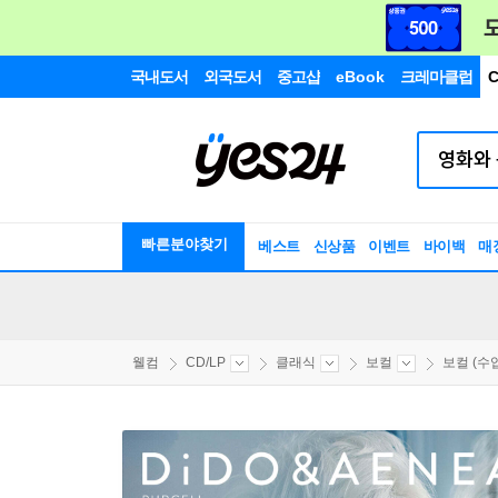
국내도서
외국도서
중고샵
eBook
크레마클럽
C
빠른분야찾기
베스트
신상품
이벤트
바이백
매
웰컴
CD/LP
클래식
보컬
보컬 (수