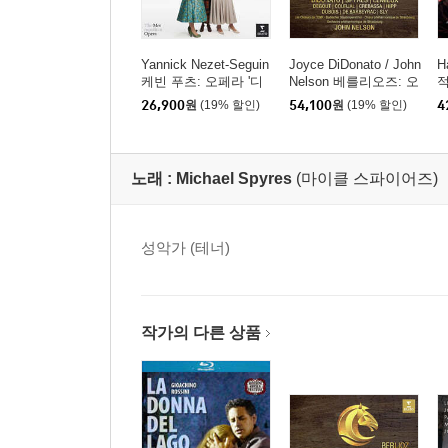
Yannick Nezet-Seguin
Joyce DiDonato / John
H
케빈 푸츠: 오페라 '디
Nelson 베를리오즈: 오
적
아워스' (Kevin Puts: T
페라 '트로이인' (Berlio
라
26,900
원
(19% 할인)
54,100
원
(19% 할인)
4
he Hours)
z: Les Troyens)
노래 :
Michael Spyres
(마이클 스파이어즈)
성악가 (테너)
작가의 다른 상품