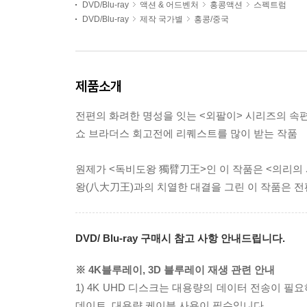
DVD/Blu-ray
액션 & 어드벤처
홍콩액션
스펙트럼
DVD/Blu-ray
제작 국가별
홍콩/중국
제품소개
전편의 화려한 명성을 잇는 <외팔이> 시리즈의 속
쇼 브라더스 회고전에 리퀘스트를 많이 받는 작품
원제가 <독비도왕 獨臂刀王>인 이 작품은 <의리의
왕(八大刀王)과의 치열한 대결을 그린 이 작품은 전
DVD/ Blu-ray 구매시 참고 사항 안내드립니다.
※ 4K블루레이, 3D 블루레이 재생 관련 안내
1) 4K UHD 디스크는 대용량의 데이터 전송이 
데이트, 대용량 케이블 사용이 필수입니다.