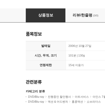
홍콩 콜렉션 : 돌아온 사나이 외팔이
상품정보
리뷰/한줄평
(0/0)
품목정보
발매일
2006년 10월 27일
시간, 무게, 크기
101분 | 130g
연령제한
15세 이용가
관련분류
카테고리 분류
DVD/Blu-ray
진행중인 할인행사
아트서비스
아인스 7
DVD/Blu-ray
액션 & 어드벤처
홍콩액션
쇼브라더스