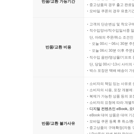
반품/교환 가능기간
중고상품의 경우 출고 완료일
모바일 쿠폰의 경우 유효기간(
고객의 단순변심 및 착오구
직수입양서/직수입일서중 일
단, 아래의 주문/취소 조건인
오늘 00시 ~ 06시 30분 
반품/교환 비용
오늘 06시 30분 이후 주문
직수입 음반/영상물/기프트 
단, 당일 00시~13시 사이
박스 포장은 택배 배송이 가
소비자의 책임 있는 사유로 
소비자의 사용, 포장 개봉에 
복제가 가능한 상품 등의 포장을 
소비자의 요청에 따라 개별
디지털 컨텐츠인 eBook, 
eBook 대여 상품은 대여 기
모바일 쿠폰 등록 후 취소/환
반품/교환 불가사유
중고상품이 구매확정(자동 