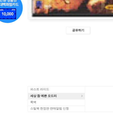
공유하기
퍼스트 라이드
세상 참 예쁜 오드리
룩백
스틸북 한정판 판매알림 신청