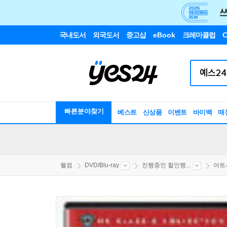
국내도서
외국도서
중고샵
eBook
크레마클럽
C
빠른분야찾기
베스트
신상품
이벤트
바이백
매
웰컴
DVD/Blu-ray
진행중인 할인행...
아트