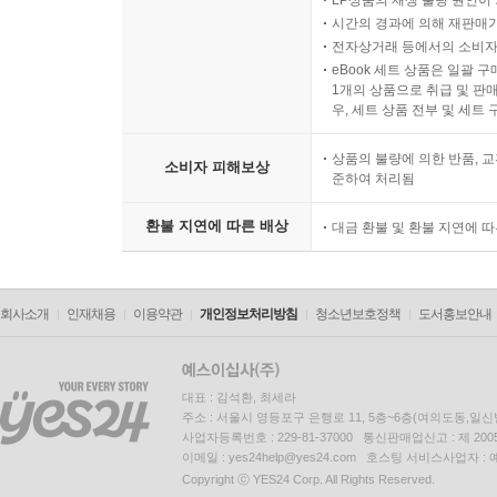
LP상품의 재생 불량 원인이 기
시간의 경과에 의해 재판매가
전자상거래 등에서의 소비자
eBook 세트 상품은 일괄 
1개의 상품으로 취급 및 판매
우, 세트 상품 전부 및 세트
상품의 불량에 의한 반품, 교
소비자 피해보상
준하여 처리됨
환불 지연에 따른 배상
대금 환불 및 환불 지연에 
회사소개
인재채용
이용약관
개인정보처리방침
청소년보호정책
도서홍보안내
대표 : 김석환, 최세라
주소 : 서울시 영등포구 은행로 11, 5층~6층(여의도동,일신
사업자등록번호 : 229-81-37000 통신판매업신고 : 제 200
이메일 : yes24help@yes24.com 호스팅 서비스사업자 :
Copyright ⓒ YES24 Corp. All Rights Reserved.