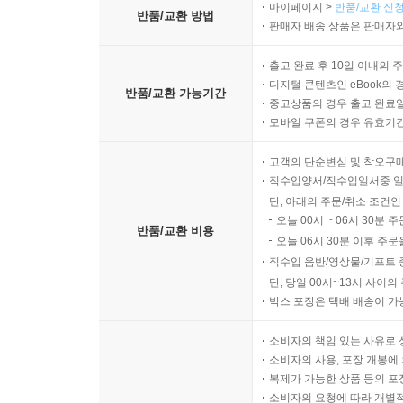
마이페이지 >
반품/교환 신청
반품/교환 방법
판매자 배송 상품은 판매자와
출고 완료 후 10일 이내의 
디지털 콘텐츠인 eBook의 
반품/교환 가능기간
중고상품의 경우 출고 완료일
모바일 쿠폰의 경우 유효기간(
고객의 단순변심 및 착오구
직수입양서/직수입일서중 일
단, 아래의 주문/취소 조건인
오늘 00시 ~ 06시 30분 
반품/교환 비용
오늘 06시 30분 이후 주문
직수입 음반/영상물/기프트 
단, 당일 00시~13시 사이
박스 포장은 택배 배송이 가
소비자의 책임 있는 사유로 
소비자의 사용, 포장 개봉에 
복제가 가능한 상품 등의 포장을 
소비자의 요청에 따라 개별