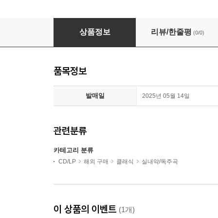
쇼팽: 야상곡 (Chopin: Nocturnes) (UHQCD)(일본
상품정보
리뷰/한줄평
(0/0)
품목정보
발매일
2025년 05월 14일
관련분류
카테고리 분류
CD/LP
해외 구매
클래식
실내악/독주곡
이 상품의 이벤트
(1개)