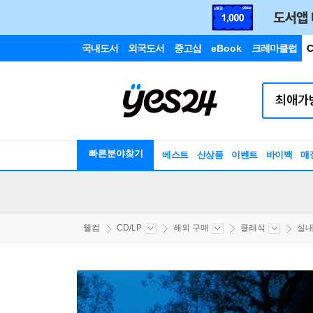
국내도서
외국도서
중고샵
eBook
크레마클럽
C
빠른분야찾기
베스트
신상품
이벤트
바이백
매
웰컴
CD/LP
해외 구매
클래식
실내