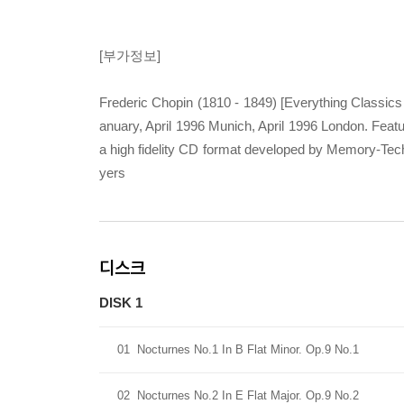
[부가정보]
Frederic Chopin (1810 - 1849) [Everything Class
anuary, April 1996 Munich, April 1996 London. Fe
a high fidelity CD format developed by Memory-Tec
yers
디스크
DISK 1
01
Nocturnes No.1 In B Flat Minor. Op.9 No.1
02
Nocturnes No.2 In E Flat Major. Op.9 No.2