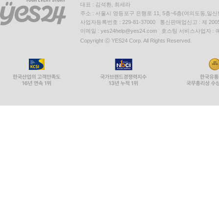
대표 : 김석환, 최세라
주소 : 서울시 영등포구 은행로 11, 5층~6층(여의도동,일신
사업자등록번호 : 229-81-37000 통신판매업신고 : 제 200
이메일 : yes24help@yes24.com 호스팅 서비스사업자 :
Copyright ⓒ YES24 Corp. All Rights Reserved.