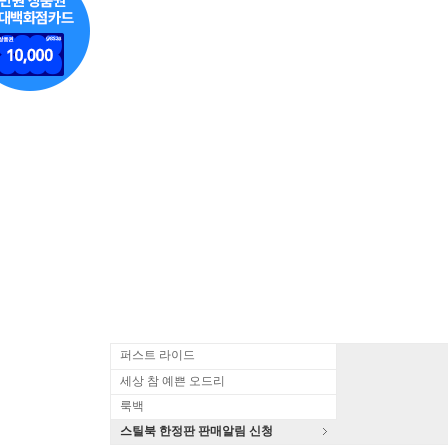
퍼스트 라이드
세상 참 예쁜 오드리
룩백
스틸북 한정판 판매알림 신청