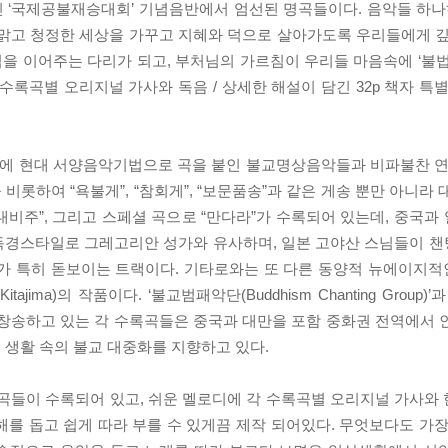
 ‘국제공불재승대회’ 기념음반에서 엄선된 명곡들이다. 음악들 하나
 맑고 청정한 세상을 가꾸고 지혜와 덕으로 살아가도록 우리들에게 깊
을 이어주는 다리가 되고, 부처님의 가르침이 우리들 마음속에 ‘불법
수록곡별 오리지널 가사와 독음 / 상세한 해설이 담긴 32p 책자 특
등에 현대 서양음악기법으로 곡을 붙인 불교명상음악들과 비파불찬 연주
 비롯하여 “욕불게”, “참회게”, “보문품송”과 같은 게송 뿐만 아니라
비주”, 그리고 스페셜 곡으로 “만다라”가 수록되어 있는데, 중국과 일본
 독경스타일로 그레고리안 성가와 유사하며, 일본 고야산 스님들이 
만다라”가 특히 돋보이는 트랙이다. 기타로와는 또 다른 동양적 뉴에이
jima)의 작품이다. ‘불교범패악단(Buddhism Chanting Group
 창송하고 있는 각 수록곡들은 중국과 대만을 포함 중화권 전역에서 
 생활 속의 불교 대중화를 지향하고 있다.
 곡들이 수록되어 있고, 쉬운 멜로디에 각 수록곡별 오리지널 가사와
를 돕고 쉽게 따라 부를 수 있게끔 제작 되어있다. 무엇보다도 가장