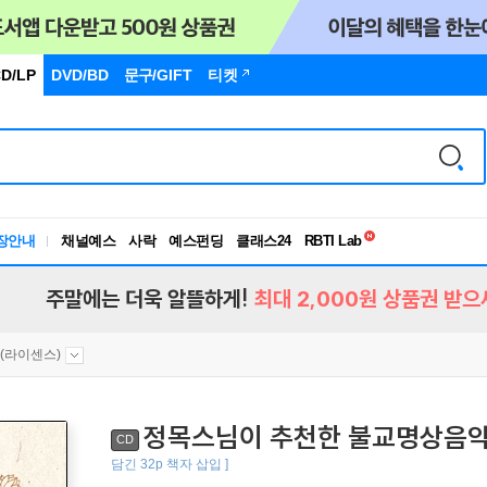
D/LP
DVD/BD
문구
/GIFT
티켓
독서유형검사
RBTI Lab
장안내
채널예스
사락
예스펀딩
클래스24
독서유형검사
주말에는 더욱 알뜰하게!
최대 2,000원 상품권 받으
an(라이센스)
정목스님이 추천한 불교명상음악 
CD
담긴 32p 책자 삽입 ]