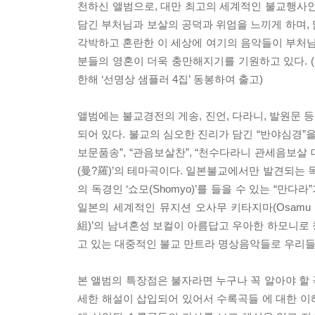
천하신 앨범으로, 대만 최고의 세계적인 불교행사인
담긴 부처님과 보살의 공덕과 위엄을 느끼게 하며,
각박하고 혼란한 이 세상에 여기의 음악들이 부처님
분들의 영혼이 더욱 충만해지기를 기원하고 있다. (
한해 ‘선명상 샘플러 4집’ 동봉하여 출고)
앨범에는 불교경전의 게송, 진언, 다라니, 발원문 
되어 있다. 불교의 심오한 진리가 담긴 “반야심경”을
보문품송”, “관음보살찬”, “천수다라니 관세음보살 대
(曼?羅)’의 테마곡이다. 일본불교에서만 발견되는
의 독경인 ‘쇼모(Shomyo)’를 들을 수 있는 “
일본의 세계적인 뮤지션 오사무 키타지마(Osamu Kita
組)’의 남녀혼성 보컬이 아름답고 우아한 하모니로
고 있는 대중적인 불교 만트라 명상음악들로 우리들
본 앨범의 특장점은 불자라면 누구나 꼭 알아야 할
세한 해설이 삽입되어 있어서 수록곡들 에 대한 이해