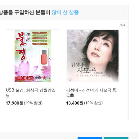
 상품을 구입하신 분들이
많이 산 상품
3
/4
USB 불경, 회심곡 김월암스
김성녀 - 김성녀의 사모곡 思
님
母曲
17,900
원
(19% 할인)
13,400
원
(19% 할인)