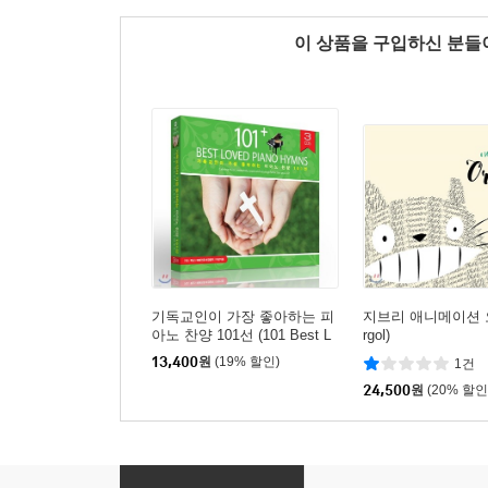
이 상품을 구입하신 분
기독교인이 가장 좋아하는 피
지브리 애니메이션 
아노 찬양 101선 (101 Best L
rgol)
oved Piano Hymns)
13,400
원
(19% 할인)
1건
24,500
원
(20% 할인
정목스님이 추천한 불교명상음악 정선집 [하편]