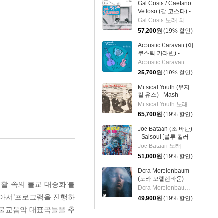
Gal Costa / Caetano
Velloso (갈 코스타) -
Domingo [LP]
Gal Costa 노래 외 1명
57,200
원
(19% 할인)
Acoustic Caravan (어
쿠스틱 카라반) -
Brillante
Acoustic Caravan 실내악
25,700
원
(19% 할인)
Musical Youth (뮤지
컬 유스) - Mash
Down Birmingham:
Musical Youth 노래
The Early
65,700
원
(19% 할인)
Recordings of
Musical Youth [LP]
Joe Bataan (조 바탄)
- Salsoul [블루 컬러
LP]
Joe Bataan 노래
51,000
원
(19% 할인)
Dora Morelenbaum
(도라 모렐렌바움) -
활 속의 불교 대중화’를
Vento De Beirada
Dora Morelenbaum 노래
[LP]
 앉아서’프로그램을 진행하
49,900
원
(19% 할인)
 불교음악 대표곡들을 추