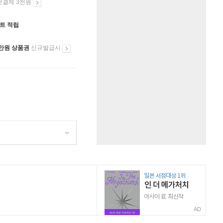
첫결제 3천원
인트 적립
만원 상품권
신규발급시
AD