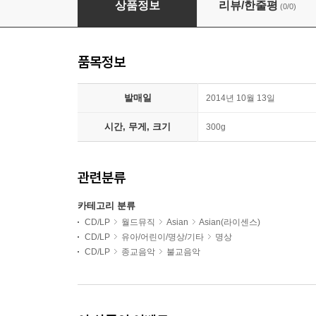
상품정보
리뷰/한줄평
(0/0)
품목정보
발매일
2014년 10월 13일
시간, 무게, 크기
300g
관련분류
카테고리 분류
CD/LP
월드뮤직
Asian
Asian(라이센스)
CD/LP
유아/어린이/명상/기타
명상
CD/LP
종교음악
불교음악