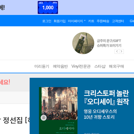
로그인
회원가입
마이페이지
카트
주문/배송
고객센터
Gl
미리듣기
예약음반
Vinyl전문관
스타샵
해외구매
세요!
정선집 [하편]
[ 디지팩 / 수록곡별 오리지널 가사와 독음, 해설이