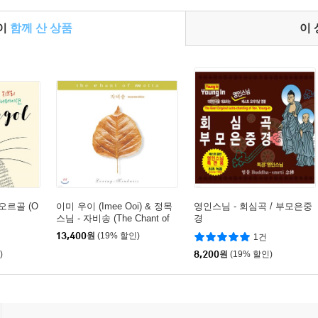
들이
함께 산 상품
이
오르골 (O
이미 우이 (Imee Ooi) & 정목
영인스님 - 회심곡 / 부모은중
스님 - 자비송 (The Chant of
경
Metta)
13,400
원
(19% 할인)
1건
)
8,200
원
(19% 할인)