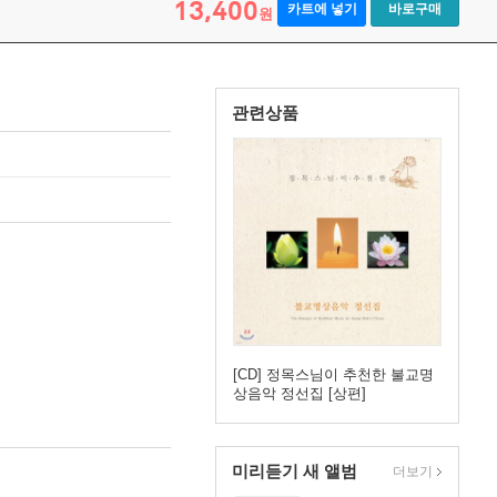
13,400
카트에 넣기
바로구매
원
관련상품
[CD] 정목스님이 추천한 불교명
상음악 정선집 [상편]
미리듣기 새 앨범
더보기