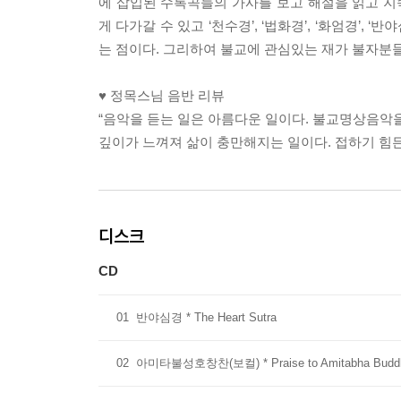
에 삽입된 수록곡들의 가사를 보고 해설을 읽고 
게 다가갈 수 있고 ‘천수경’, ‘법화경’, ‘화엄경’
는 점이다. 그리하여 불교에 관심있는 재가 불자분들
♥ 정목스님 음반 리뷰
“음악을 듣는 일은 아름다운 일이다. 불교명상음악을
깊이가 느껴져 삶이 충만해지는 일이다. 접하기 힘든
디스크
CD
01
반야심경 * The Heart Sutra
02
아미타불성호창찬(보컬) * Praise to Amitabha Budd