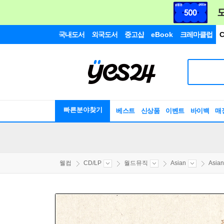
국내도서
외국도서
중고샵
eBook
크레마클럽
C
빠른분야찾기
베스트
신상품
이벤트
바이백
매
웰컴
CD/LP
월드뮤직
Asian
Asi