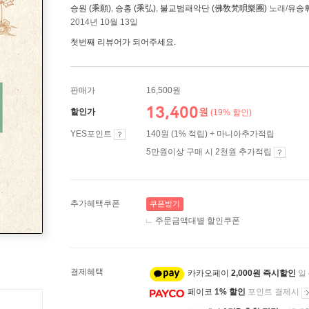
승원 (乘願)
,
승홍 (乘弘)
,
불교범패악단 (佛敎梵唄樂團)
노래/
유송휘
2014년 10월 13일
첫번째 리뷰어가 되어주세요.
판매가
16,500원
13,400
원
할인가
(19% 할인)
YES포인트
140원 (1% 적립) + 마니아추가적립
5만원이상 구매 시 2천원 추가적립
추가혜택쿠폰
쿠폰받기
주문금액대별 할인쿠폰
결제혜택
카카오페이
2,000원 즉시할인
일
페이코
1% 할인
포인트 결제시