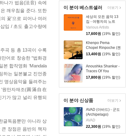
하나가 법음(法音) 속에
이 분야 베스트셀러
더보기
은 깨우침을 준다. 또한
세상의 모든 음악 13
의 꽃’으로 피어나 여러
집 - 여행자의 노트
별삽입 / 초도 출고수량에
Various Artists
17,600
원
(19% 할인)
Khenpo Pema
Chopel Rinpoche (켄
곡 등 총 13곡이 수록
포 페마 초펠 린포체)
13,400
원
(19% 할인)
 대만어로 창송한 “법화경
- 티벳진언 정선: 원만
상사기청문 (圓滿上師
 합작영화 ‘Mandala
Anoushka Shankar -
祈請文)
Traces Of You
챈팅하는 일본불교 진언종
17,800
원
(19% 할인)
지적인 명상음악을 들려주는
)’과 ‘원만자재조(圓滿自在
인기가 많고 널리 유행되
이 분야 신상품
더보기
AVAD (아바드) - 군도
(Archipelago)
AVAD
 한글독음뿐만 아니라 상
22,300
원
(19% 할인)
 큰 장점은 음반의 책자