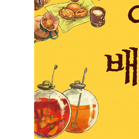
창작과 제작을 위해 평소에 하고 있는 일들 94
창작할 때 기억할 점 98
‘고기찐빵의 재료’를 그린다 100
‘명물 고기찐빵’을 그린다 105
‘여관의 진수성찬’을 그린다 108
‘상인들의 휴대 식량과 차’를 그린다 112
‘고기찐빵 가게’를 그린다 116
‘해 질 무렵의 날개산’을 그린다 122
Line drawing 126
에필로그 158
MAKING COLUMNS 자주 사용하는 도구들 104
MAKING COLUMNS 제작 과정 정리 - 1 115
MAKING COLUMNS 제작 과정 정리 - 2 121