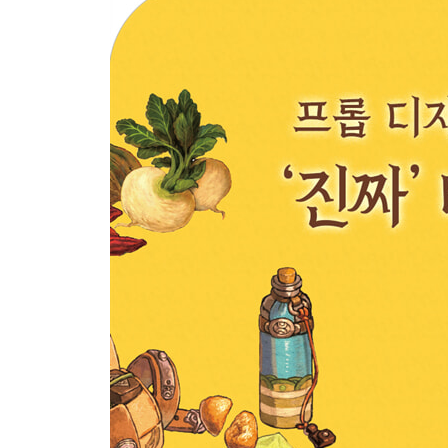
고원 지역의 생필품 50
자주 쓰는 물건들 52
대표적인 음식 54
행상인의 물건들 56
지역 특산품, 살구 58
살구씨 오일 만들기 60
고원 지역의 특산품 60
고원 지역의 장식 문양 62
두 주인공의 고향과 집 이야기 64
카페 ‘넬의 모카’ 외관 66
탈린의 방 68
‘넬의 모카’ 둘러보기 72
카페 뒤쪽 방 76
에이슌의 집 80
에이슌의 방 84
캐릭터 설정 노트 88
MAKING 92