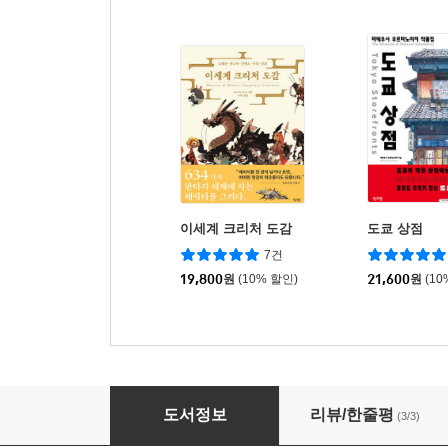
이세계 크리처 도감
도쿄 상점
7건
19,800
원
(10% 할인)
21,600
원
(10
이세계 배경 창작 도감
도서정보
리뷰/한줄평
(3/3)