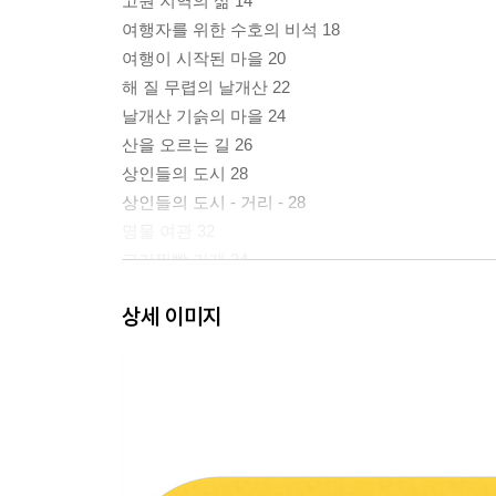
고원 지역의 삶 14
여행자를 위한 수호의 비석 18
여행이 시작된 마을 20
해 질 무렵의 날개산 22
날개산 기슭의 마을 24
산을 오르는 길 26
상인들의 도시 28
상인들의 도시 - 거리 - 28
명물 여관 32
고기찐빵 가게 34
고기찐빵 가게의 베니 38
상세 이미지
명물 고기찐빵 39
고기찐빵의 재료 40
간이 노점의 설치 42
지붕이 있는 간이 노점 44
간이 노점 46
다 함께 둘러앉아 즐기는 여관의 진수성찬 48
상인들의 휴대 식량과 차 49