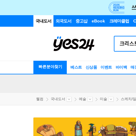
국내도서
외국도서
중고샵
eBook
크레마클럽
C
빠른분야찾기
베스트
신상품
이벤트
바이백
매
웰컴
국내도서
예술
미술
스케치/