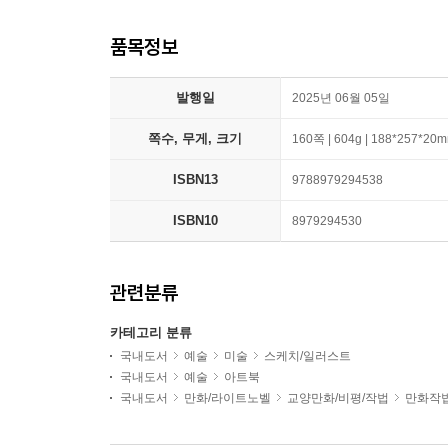
품목정보
발행일
2025년 06월 05일
쪽수, 무게, 크기
160쪽 | 604g | 188*257*20
ISBN13
9788979294538
ISBN10
8979294530
관련분류
카테고리 분류
국내도서
예술
미술
스케치/일러스트
국내도서
예술
아트북
국내도서
만화/라이트노벨
교양만화/비평/작법
만화작법