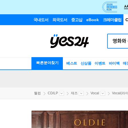
국내도서
외국도서
중고샵
eBook
크레마클럽
C
빠른분야찾기
베스트
신상품
이벤트
바이백
매
웰컴
CD/LP
재즈
Vocal
Vocal(라