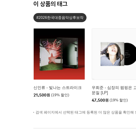
이 상품의 태그
#2026한국대중음악상후보작
신인류 - 빛나는 스트라이크
우희준 - 심장의 펌핑은 
문질 [LP]
21,500
원
(19% 할인)
47,500
원
(19% 할인)
검색 페이지에서 선택된 태그에 등록된 더 많은 상품을 확인해 