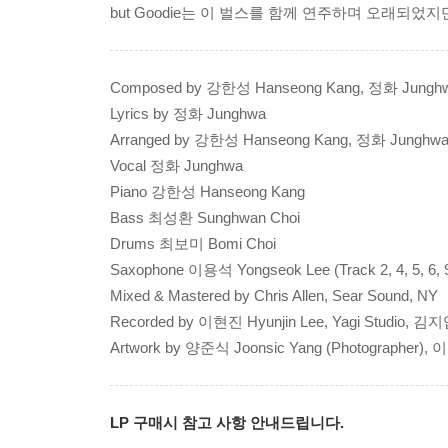
but Goodie는 이 벌스를 함께 연주하며 오래되
Composed by 강한성 Hanseong Kang, 정화 Jungh
Lyrics by 정화 Junghwa
Arranged by 강한성 Hanseong Kang, 정화 Junghw
Vocal 정화 Junghwa
Piano 강한성 Hanseong Kang
Bass 최성환 Sunghwan Choi
Drums 최보미 Bomi Choi
Saxophone 이용석 Yongseok Lee (Track 2, 4, 5, 6, 
Mixed & Mastered by Chris Allen, Sear Sound, NY
Recorded by 이현진 Hyunjin Lee, Yagi Studio, 김지엽 
Artwork by 양준식 Joonsic Yang (Photographer), 
LP 구매시 참고 사항 안내드립니다.