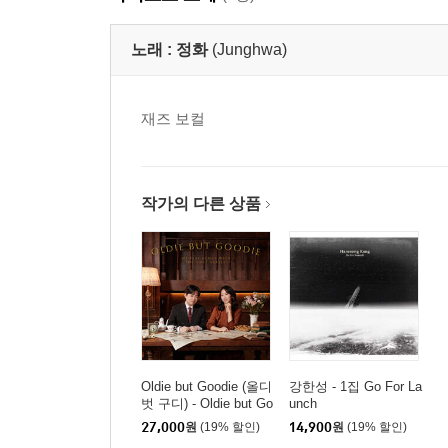
노래 :
정화
(Junghwa)
재즈 보컬
작가의 다른 상품
Oldie but Goodie (올디
강한성 - 1집 Go For La
벗 구디) - Oldie but Go
unch
odie
27,000
원
(19% 할인)
14,900
원
(19% 할인)