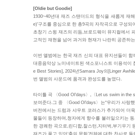
[Oldie but Goodie]
1930~40년대 재즈 스탠더드의 형식을 새롭게 재해석한
e)’구조를 중심으로 한 총9곡의 자작곡으로 구성되어
초창기 스윙 재즈의 리듬,브로드웨이 뮤지컬에서 파
고적인 재현을 넘어 과거와 현재가 나란히 공존하는
이번 앨범에는 한국 재즈 신의 대표 뮤지션들이 
대중음악상 노미네이트된 색소포니스트 이용석이 참여해 곡마
e Best Stories], 2024년Samara Joy의[Lin
번 앨범의 사운드에 품격과 완성도를 높였다.
타이틀 곡 〈Good Ol’days〉,〈Let us swim in th
보여준다.그 중 〈Good Ol’days〉는“우리가 사
버전에서는 드럼과 샤우트 코러스가 추가되어 더욱
물들이 등장하며,청자에게 향수를 불러일으키는 동시에 재
한 경쾌한 곡으로,린디합,찰스턴,지터벅,부기우기 등
재즈가 품고 있던‘춤의 문화’전체에 대한 찬사로 들린