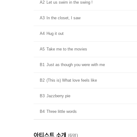
A2
Let us swim in the swing !
A3
In the closet, I saw
A4
Hug it out
A5
Take me to the movies
B1
Just as though you were with me
B2
(This is) What love feels like
B3
Jazzberry pie
B4
Three little words
아티스트 소개
(6명)