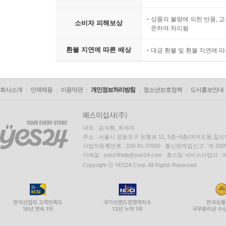
상품의 불량에 의한 반품, 교
소비자 피해보상
준하여 처리됨
환불 지연에 따른 배상
대금 환불 및 환불 지연에 
회사소개
인재채용
이용약관
개인정보처리방침
청소년보호정책
도서홍보안내
대표 : 김석환, 최세라
주소 : 서울시 영등포구 은행로 11, 5층~6층(여의도동,일신
사업자등록번호 : 229-81-37000 통신판매업신고 : 제 200
이메일 : yes24help@yes24.com 호스팅 서비스사업자 :
Copyright ⓒ YES24 Corp. All Rights Reserved.