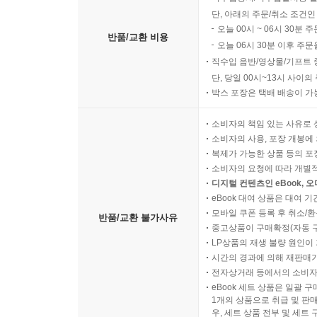
단, 아래의 주문/취소 조건인
오늘 00시 ~ 06시 30분 
반품/교환 비용
오늘 06시 30분 이후 주문
직수입 음반/영상물/기프트 
단, 당일 00시~13시 사이
박스 포장은 택배 배송이 가
소비자의 책임 있는 사유로 
소비자의 사용, 포장 개봉에 
복제가 가능한 상품 등의 포장을 
소비자의 요청에 따라 개별
디지털 컨텐츠인 eBook, 
eBook 대여 상품은 대여 기
모바일 쿠폰 등록 후 취소/환
반품/교환 불가사유
중고상품이 구매확정(자동 
LP상품의 재생 불량 원인이 기
시간의 경과에 의해 재판매가
전자상거래 등에서의 소비자
eBook 세트 상품은 일괄 
1개의 상품으로 취급 및 판매
우, 세트 상품 전부 및 세트