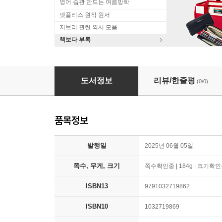
영어 습관 만드는 여름방학
넷플리스 원작 원서
지브리 관련 외서 모음
책보다 부록
나의 히어로 아카데미아 프랑스판 COLLECTOR U
도서정보
리뷰/한줄평
(0/0)
품목정보
발행일
2025년 06월 05일
쪽수, 무게, 크기
쪽수확인중 | 184g | 크기확
ISBN13
9791032719862
ISBN10
1032719869