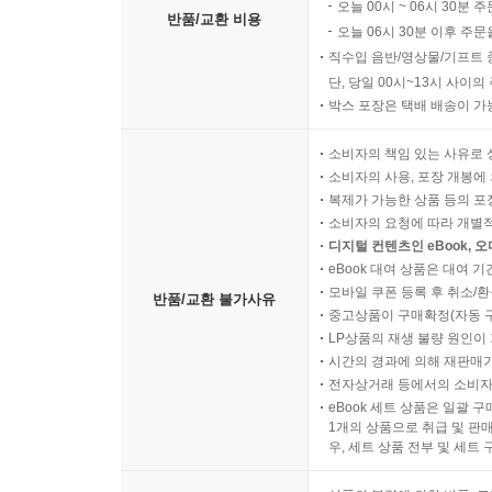
오늘 00시 ~ 06시 30분 
반품/교환 비용
오늘 06시 30분 이후 주문
직수입 음반/영상물/기프트 
단, 당일 00시~13시 사이
박스 포장은 택배 배송이 가
소비자의 책임 있는 사유로 
소비자의 사용, 포장 개봉에 
복제가 가능한 상품 등의 포장을 
소비자의 요청에 따라 개별
디지털 컨텐츠인 eBook, 
eBook 대여 상품은 대여 기
모바일 쿠폰 등록 후 취소/환
반품/교환 불가사유
중고상품이 구매확정(자동 
LP상품의 재생 불량 원인이 기
시간의 경과에 의해 재판매가
전자상거래 등에서의 소비자
eBook 세트 상품은 일괄 
1개의 상품으로 취급 및 판매
우, 세트 상품 전부 및 세트