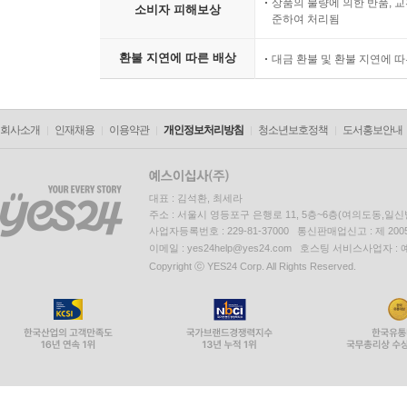
상품의 불량에 의한 반품, 교
소비자 피해보상
준하여 처리됨
환불 지연에 따른 배상
대금 환불 및 환불 지연에 
회사소개
인재채용
이용약관
개인정보처리방침
청소년보호정책
도서홍보안내
대표 : 김석환, 최세라
주소 : 서울시 영등포구 은행로 11, 5층~6층(여의도동,일신
사업자등록번호 : 229-81-37000 통신판매업신고 : 제 200
이메일 : yes24help@yes24.com 호스팅 서비스사업자 :
Copyright ⓒ YES24 Corp. All Rights Reserved.