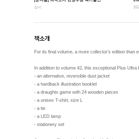
상시
20
책소개
For its final volume, a more collector's edition tha
In addition to volume 42, this exceptional Plus Ultra
- an alternative, reversible dust jacket
- a hardback illustration booklet
- a draughts game with 24 wooden pieces
- a unisex T-shirt, size L
- a tie
- a LED lamp
- stationery set