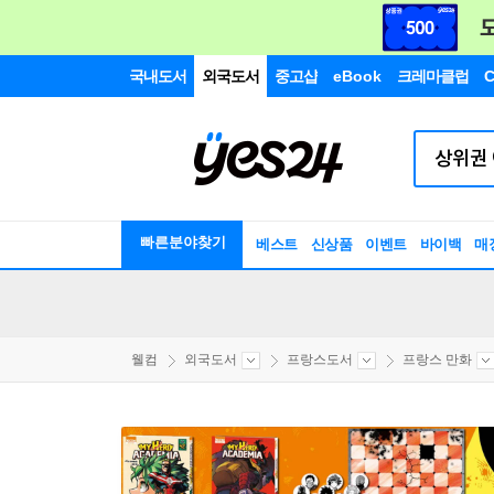
국내도서
외국도서
중고샵
eBook
크레마클럽
C
빠른분야찾기
베스트
신상품
이벤트
바이백
매
웰컴
외국도서
프랑스도서
프랑스 만화