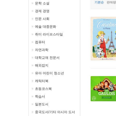
기본순
판매량
문학 소설
경제 경영
인문 사회
예술 대중문화
취미 라이프스타일
컴퓨터
자연과학
대학교재 전문서
해외잡지
유아 어린이 청소년
캐릭터북
초등코스북
학습서
일본도서
중국도서/기타 아시아 도서