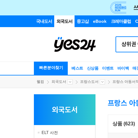
국내도서
외국도서
중고샵
eBook
크레마클럽
C
빠른분야찾기
베스트
신상품
이벤트
바이백
매
웰컴
외국도서
프랑스도서
프랑스 아동서
프랑스 아
외국도서
상품 (623)
ELT 사전