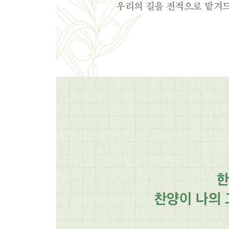
내 삶 드리리
시선
주가 보이신 생명의 길
다시 일어나
주의 사랑으로
주만 바라볼찌라
푯대를 향하여