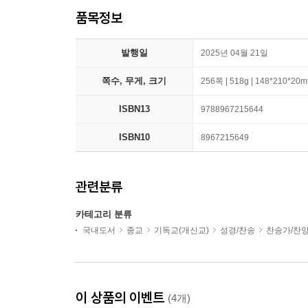
품목정보
발행일
2025년 04월 21일
쪽수, 무게, 크기
256쪽 | 518g | 148*210*20
ISBN13
9788967215644
ISBN10
8967215649
관련분류
카테고리 분류
국내도서
종교
기독교(개신교)
성경/찬송
찬송가/찬
이 상품의 이벤트
(4개)