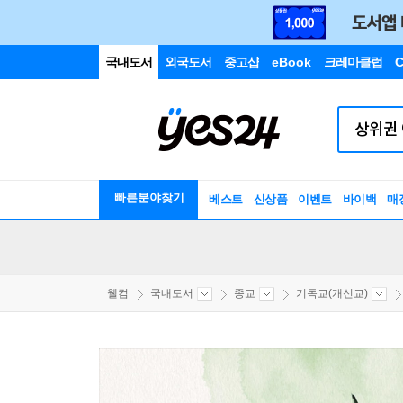
국내도서
외국도서
중고샵
eBook
크레마클럽
C
빠른분야찾기
베스트
신상품
이벤트
바이백
매
웰컴
국내도서
종교
기독교(개신교)