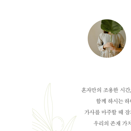
오 나의 자비로운 주여
시편 8편
선하신 목자
사슴이 시냇물을
날마다 숨쉬는 순간마다
내 삶의 이유라
시간을 뚫고
주가 일하시네
사랑 중에 사랑
하나님의 열심
Chapter.9 소망과 기대
하늘소망
소원
선한 능력으로