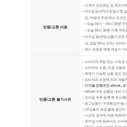
고객의 단순변심 및 착오구
직수입양서/직수입일서중 일
단, 아래의 주문/취소 조건인
오늘 00시 ~ 06시 30분 
반품/교환 비용
오늘 06시 30분 이후 주문
직수입 음반/영상물/기프트 
단, 당일 00시~13시 사이
박스 포장은 택배 배송이 가
소비자의 책임 있는 사유로 
소비자의 사용, 포장 개봉에 
복제가 가능한 상품 등의 포장을 
소비자의 요청에 따라 개별
디지털 컨텐츠인 eBook, 
eBook 대여 상품은 대여 기
모바일 쿠폰 등록 후 취소/환
반품/교환 불가사유
중고상품이 구매확정(자동 
LP상품의 재생 불량 원인이 기
시간의 경과에 의해 재판매가
전자상거래 등에서의 소비자