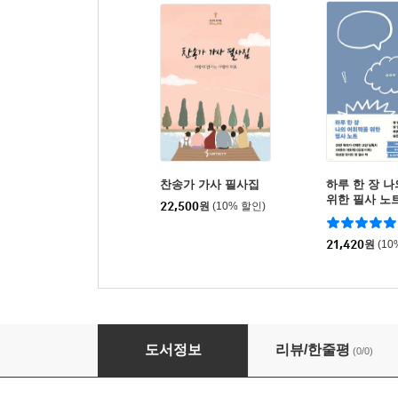
찬송가 가사 필사집
하루 한 장 
위한 필사 노
22,500
원
(10% 할인)
21,420
원
(10
CCM 찬양 필사집
도서정보
리뷰/한줄평
(0/0)