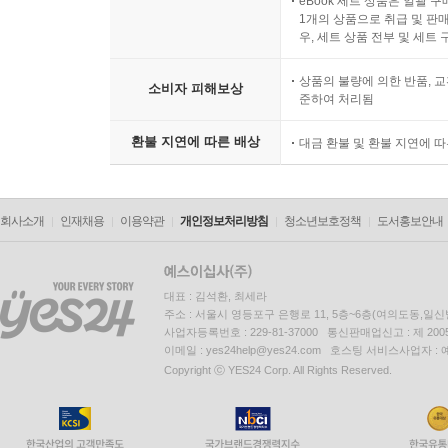
eBook 세트 상품은 일괄 
1개의 상품으로 취급 및 판매
우, 세트 상품 전부 및 세트
상품의 불량에 의한 반품, 교
소비자 피해보상
준하여 처리됨
환불 지연에 따른 배상
대금 환불 및 환불 지연에 
회사소개
인재채용
이용약관
개인정보처리방침
청소년보호정책
도서홍보안내
대표 : 김석환, 최세라
주소 : 서울시 영등포구 은행로 11, 5층~6층(여의도동,일신
사업자등록번호 : 229-81-37000 통신판매업신고 : 제 200
이메일 : yes24help@yes24.com 호스팅 서비스사업자 :
Copyright ⓒ YES24 Corp. All Rights Reserved.