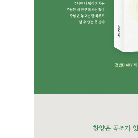
온 맘 다해
야베스의 기도
아버지 날 붙들어 주소서
주는 완전 합니다
하나님 아버지의 마음
내가 주인삼은
내 마음속 전부를
Love Never Fails
성령이 오셨네
Chapter.5 속죄와 구원
유월절 어린양의 피로
우리 모두 양과 같이
우리 때문에
예수 피를 힘입어
Born Again