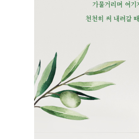
주의 손에 나의 손을 포개고
그가 오신 이유
주는 나의
하나님 어린양
예수 하나님의 공의
오직 예수 다른 이름은 없네
Chapter.6 치유와 회복
광야를 지나며
예수 나의 치료자
Love Letter
예수 예수
주님의 시선
공감하시네
아무것도 두려워 말라
옷자락에서 전해지는 사랑
아버지 품으로