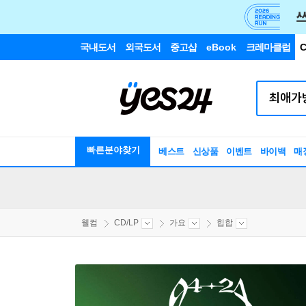
국내도서
외국도서
중고샵
eBook
크레마클럽
C
빠른분야찾기
베스트
신상품
이벤트
바이백
매
웰컴
CD/LP
가요
힙합