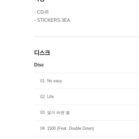
- CD-R
- STICKERS 3EA
디스크
Disc
01
No easy
02
Life
03
빛이 바랜 별
04
1500 (Feat. Double Down)