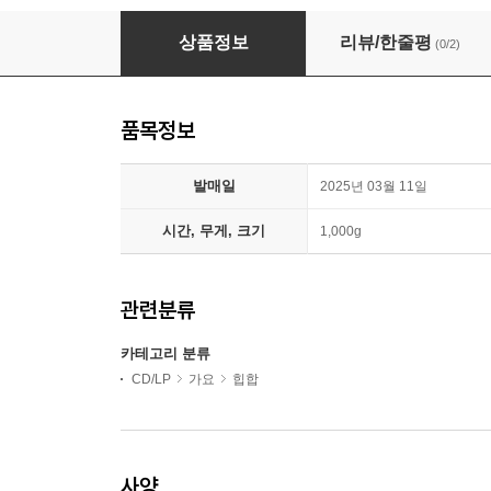
제네 더 질라 (ZENE THE ZILLA) - 94-24
상품정보
리뷰/한줄평
(0/2)
품목정보
발매일
2025년 03월 11일
시간, 무게, 크기
1,000g
관련분류
카테고리 분류
CD/LP
가요
힙합
사양