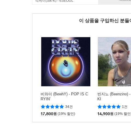
식케이(Sik-K) - 6SEOUL
이 상품을 구입하신 분
비와이 (BewhY) - POP IS C
빈지노 (Beenzino) 
RYIN'
KI
34건
1건
17,800
원
(19% 할인)
14,900
원
(19% 할인