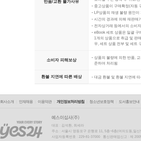
반품/교환 불가사유
중고상품이 구매확정(자동 
LP상품의 재생 불량 원인이 기
시간의 경과에 의해 재판매가
전자상거래 등에서의 소비자
eBook 세트 상품은 일괄 
1개의 상품으로 취급 및 판매
우, 세트 상품 전부 및 세트
상품의 불량에 의한 반품, 교
소비자 피해보상
준하여 처리됨
환불 지연에 따른 배상
대금 환불 및 환불 지연에 
회사소개
인재채용
이용약관
개인정보처리방침
청소년보호정책
도서홍보안내
대표 : 김석환, 최세라
주소 : 서울시 영등포구 은행로 11, 5층~6층(여의도동,일신
사업자등록번호 : 229-81-37000 통신판매업신고 : 제 200