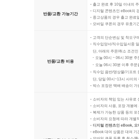
출고 완료 후 10일 이내의 
디지털 콘텐츠인 eBook의 
반품/교환 가능기간
중고상품의 경우 출고 완료일
모바일 쿠폰의 경우 유효기간(
고객의 단순변심 및 착오구
직수입양서/직수입일서중 일
단, 아래의 주문/취소 조건인
오늘 00시 ~ 06시 30분 
반품/교환 비용
오늘 06시 30분 이후 주문
직수입 음반/영상물/기프트 
단, 당일 00시~13시 사이
박스 포장은 택배 배송이 가
소비자의 책임 있는 사유로 
소비자의 사용, 포장 개봉에 
복제가 가능한 상품 등의 포장을 
소비자의 요청에 따라 개별
디지털 컨텐츠인 eBook, 
eBook 대여 상품은 대여 기
모바일 쿠폰 등록 후 취소/환