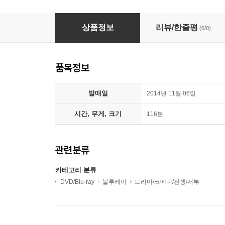
무숙자1+2 트윈팩 : 블루레이
상품정보
리뷰/한줄평
(0/0)
품목정보
발매일
2014년 11월 06일
시간, 무게, 크기
116분
관련분류
카테고리 분류
DVD/Blu-ray
블루레이
드라마/코메디/전쟁/서부