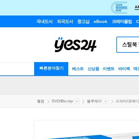
국내도서
외국도서
중고샵
eBook
크레마클럽
C
빠른분야찾기
베스트
신상품
이벤트
바이백
매
웰컴
DVD/Blu-ray
블루레이
드라마/코메디/.