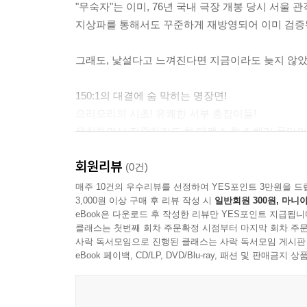
"무숙자"는 이미, 76년 국내 극장 개봉 당시 서울 
지상파를 통해서도 꾸준하게 재방영되어 이미 검증
그래도, 낯설다고 느껴진다면 지금이라도 늦지 않았
150:1의 대결에 숨 막히는 명장면!
으리으리의 시초! 유쾌한 서부 총잡이들!
유치하면서 진중하기도 한 테렌스 힐 & 헨리 폰다의
시대를 주름잡았던 웨스턴 명품 무비의 재탄생!
회원리뷰
(0건)
차세대 매체인 블루레이 화질로 그때 그 감동을 더
매주 10건의 우수리뷰를 선정하여 YES포인트 3만원을 드
3,000원 이상 구매 후 리뷰 작성 시
일반회원 300원, 마니아
eBook은 다운로드 후 작성한 리뷰만 YES포인트 지급됩니
"무숙자"를 기억한다면 혹은 처음 들어보는 생소한
클래스는 첫번째 회차 주문확정 시점부터 마지막 회차 주문
최근 국내 개봉되어 500만 명에 육박하는 흥행을 달
사락 독서모임으로 진행된 클래스는 사락 독서모임 게시판
"군도:민란의 시대"는 "김치 웨스턴"이라는 신장르
eBook 페이백, CD/LP, DVD/Blu-ray, 패션 및 판매금
원조격 "스파게티 웨스턴"의 대명사 "무숙자"와의 