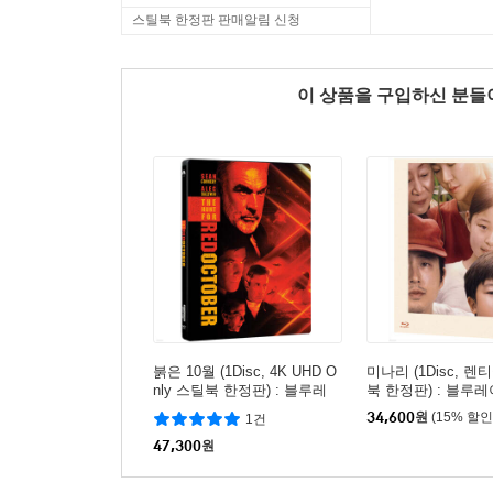
스틸북 한정판 판매알림 신청
이 상품을 구입하신 분
붉은 10월 (1Disc, 4K UHD O
미나리 (1Disc, 
nly 스틸북 한정판) : 블루레
북 한정판) : 블루레
이
34,600
원
(15% 할인
1건
47,300
원