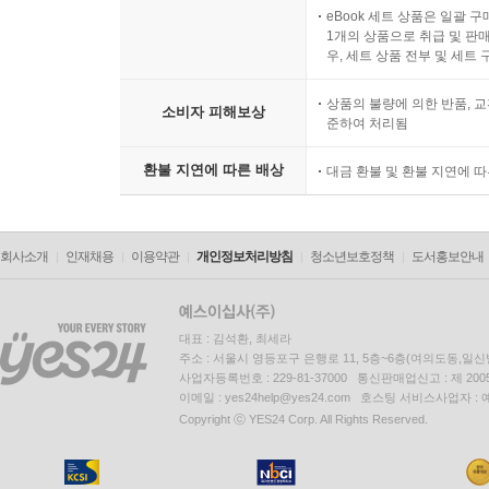
eBook 세트 상품은 일괄 
1개의 상품으로 취급 및 판매
우, 세트 상품 전부 및 세트
상품의 불량에 의한 반품, 교
소비자 피해보상
준하여 처리됨
환불 지연에 따른 배상
대금 환불 및 환불 지연에 
회사소개
인재채용
이용약관
개인정보처리방침
청소년보호정책
도서홍보안내
대표 : 김석환, 최세라
주소 : 서울시 영등포구 은행로 11, 5층~6층(여의도동,일신
사업자등록번호 : 229-81-37000 통신판매업신고 : 제 200
이메일 : yes24help@yes24.com 호스팅 서비스사업자 :
Copyright ⓒ YES24 Corp. All Rights Reserved.