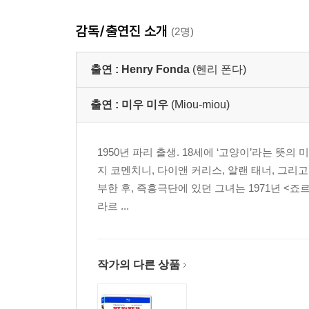
총잡이 노바디(테렌스 힐)가 스스로 잭의 후계자
감독/출연진 소개
고용됐지만, 잭을 도와 150명의 무법자를 매우 
(2명)
잭에게 마지막 결투를 신청한다.
출연 :
Henry Fonda
(헨리 폰다)
[Disc 2]
■ 언어 : English, German
출연 :
미우 미우
(Miou-miou)
■ 자막 : English, Korean, Japanese, German
■ 화면 비율 : 1080P FULL HD 2.35:1
1950년 파리 출생. 18세에 ‘고양이’라는 뜻의
■ 음성 : DTS-HD Master Audio 2.0
지 코멘치니, 다이앤 커리스, 알랜 태너, 그
■ 지역코드 : All NTSC
부한 후, 즉흥극단에 있던 그녀는 1971년 <죠
■ 구성 : 25GB Blu-ray Disc Single disc (1 BD)
라르 ...
■ 재생시간 : 123분
■ 관람등급 : General Audiences
■ 판매원 : 아트비젼 엔터테인먼트
작가의 다른 상품