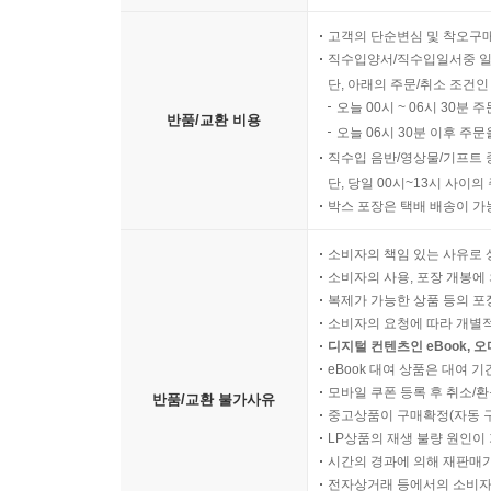
고객의 단순변심 및 착오구
직수입양서/직수입일서중 일
단, 아래의 주문/취소 조건인
오늘 00시 ~ 06시 30분 
반품/교환 비용
오늘 06시 30분 이후 주문
직수입 음반/영상물/기프트 
단, 당일 00시~13시 사이
박스 포장은 택배 배송이 가
소비자의 책임 있는 사유로 
소비자의 사용, 포장 개봉에 
복제가 가능한 상품 등의 포장을 
소비자의 요청에 따라 개별
디지털 컨텐츠인 eBook, 
eBook 대여 상품은 대여 기
모바일 쿠폰 등록 후 취소/환
반품/교환 불가사유
중고상품이 구매확정(자동 
LP상품의 재생 불량 원인이 기
시간의 경과에 의해 재판매가
전자상거래 등에서의 소비자