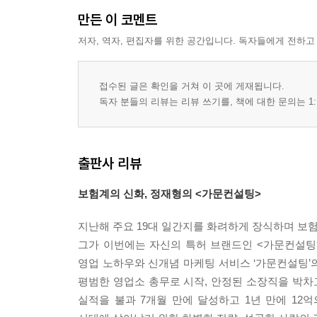
귀인 3명만 만들면 성공하는 VIP마케팅
만든 이 코멘트
묻지마 정신으로 고객을 만나라
저자, 역자, 편집자를 위한 공간입니다. 독자들에게 전하고
나는 고객의 9할을 소개 마케팅으로 만났다
고객의 이익에 모든 것을 맞춰라
전략적 거점을 확보하라
접수된 글은 확인을 거쳐 이 곳에 게재됩니다.
네크워킹을 통한 고객 확보
독자 분들의 리뷰는 리뷰 쓰기를, 책에 대한 문의는 1:
초심으로 돌아가 고객을 대하라
고객과의 약속은 하늘이 무너져도 지켜라
VIP계약은 VIP마음에서 나온다
출판사 리뷰
고객을 아는 것이 시작이다
고객에게 한 수 배우러 간다
보험계의 신화, 정재형의 <가문컨설팅>
기다림도 전략이다
지난해 주요 19대 일간지를 화려하게 장식하며 보
키맨(keyman)을 확보하라
그가 이번에는 자신의 특허 브랜드인 <가문컨설팅>
고객의 친구가 돼라
영업 노하우와 신개념 마케팅 서비스 ‘가문컨설팅’
보이지 않는 1센티미터를 찾아라
평범한 영업소 총무로 시작, 안정된 소장직을 박
실적을 불과 7개월 만에 달성하고 1년 만에 12
4장 나만의 브랜드, 나만의 비전플랜을 만들어라