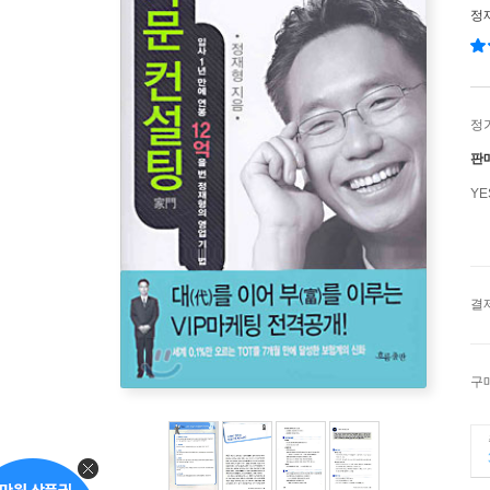
정
정
판
Y
결
구