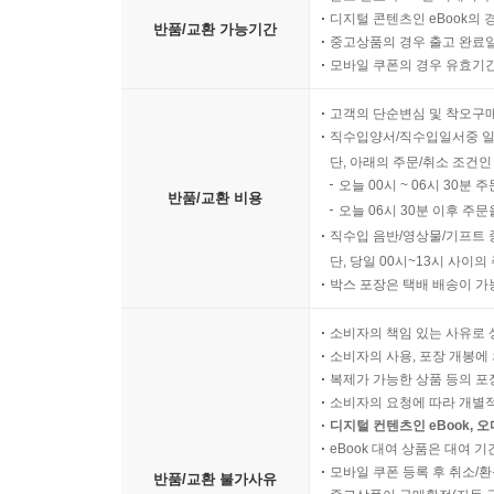
디지털 콘텐츠인 eBook의 
반품/교환 가능기간
중고상품의 경우 출고 완료일
모바일 쿠폰의 경우 유효기간(
고객의 단순변심 및 착오구
직수입양서/직수입일서중 일
단, 아래의 주문/취소 조건인
오늘 00시 ~ 06시 30분 
반품/교환 비용
오늘 06시 30분 이후 주문
직수입 음반/영상물/기프트 
단, 당일 00시~13시 사이
박스 포장은 택배 배송이 가
소비자의 책임 있는 사유로 
소비자의 사용, 포장 개봉에 
복제가 가능한 상품 등의 포장을 
소비자의 요청에 따라 개별
디지털 컨텐츠인 eBook, 
eBook 대여 상품은 대여 기
모바일 쿠폰 등록 후 취소/환
반품/교환 불가사유