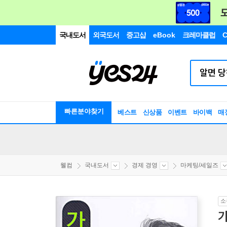
국내도서
외국도서
중고샵
eBook
크레마클럽
C
빠른분야찾기
베스트
신상품
이벤트
바이백
매
웰컴
국내도서
경제 경영
마케팅/세일즈
소