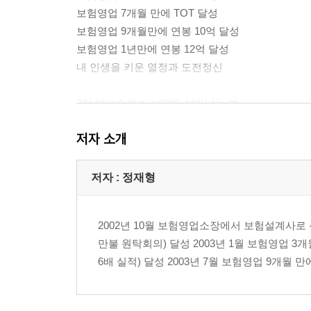
보험영업 7개월 만에 TOT 달성
보험영업 9개월만에 연봉 10억 달성
보험영업 1년만에 연봉 12억 달성
내 인생을 키운 열정과 도전정신
2장 방카슈랑스 시대에 살아남는 법
성공하고 싶다면 미쳐라
저자 소개
세일즈맨은 가고 컨설턴트가 온다
고객이 원하는 전문가로 태어나라
상품이 아닌 컨셉을 팔아라
저자 : 정재형
멀티 스페셜리스트로 나를 디자인하라
두고두고 보답하는 인맥관리
2002년 10월 보험영업소장에서 보험설계사로 
비전이 있다면 위험을 감수하라
만불 원탁회의) 달성 2003년 1월 보험영업 3개월
트렌드를 읽으면, 튀는 전략이 보인다
6배 실적) 달성 2003년 7월 보험영업 9개월 만에
3장 고객에게 한수 배우러 간다
가시에 찔리더라도 장미만 키운다