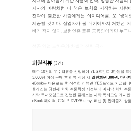
시대에 살아남기 위한 차별화 전략, 성공한 사람의
브랜드 파워로 고객을 사로잡아라
저자의 바람처럼 이 책은 보험을 시작하는 사람
VIP고객을 파트너로 만드는 법
전략이 필요한 사람에게는 아이디어를, 또 ‘생계
회사가 뒤에 있어 흔들리지 않는다
제공할 것이다. 실업자가 될 위기에까지 처했던 
찾아가지 말고 찾아오게 하라
바가 적지 않다. 보험인은 물론 금융인이라면 누구나
남과 다른 서비스로 승부하라
고객을 선점하는 Difference & Best Service전략
성공 영업 노하우와 차별적 전략 공개
고객의 꿈을 공유하라
저자는 누구나 알고는 있지만 쉽게 접근하지 못하
관우와 장비의 팀워크를 실행하라
성공을 유심히 들여다보면 예사롭지 않은 몇 가지 
회원리뷰
불가능은 없다, 단지 하지 않을 뿐이다
(3건)
보험설계사를 선택했다는 점, 가문컨설팅을 브랜드화
99퍼센트 결심보다 1퍼센트 실천이 강하다
매주 10건의 우수리뷰를 선정하여 YES포인트 3만원을 드
저자는 자신의 성공 비결을 남보다 몇배로 발로 뛰는 
3,000원 이상 구매 후 리뷰 작성 시
일반회원 300원, 마니아
기준과 원칙으로 미래를 설계하라
eBook은 다운로드 후 작성한 리뷰만 YES포인트 지급됩니
있다고 믿고 실천하는 ‘강력한 도전정신’에서 찾
1인 기업가 정신을 지녀라
클래스는 첫번째 회차 주문확정 시점부터 마지막 회차 주문
자금의 흐름과 고객의 니즈를 파악하여 VIP시장
사락 독서모임으로 진행된 클래스는 사락 독서모임 게시판
고객이 원한다면 24시간 어디라도 달려가는 ‘고
5장 고객을 명가로 만드는 가문컨설팅
eBook 페이백, CD/LP, DVD/Blu-ray, 패션 및 판매금
성공을 담아내는 도구가 됐다. 얼핏 보면 성공한 
가문컨설팅이 필요한 이유1- 3대 이상의 명문가가 
흉내낼 수 없는 특징이다.
가문컨설팅이 필요한 이유2 -한국형 플래닝이 없다
저자는 현장에서 배우고 익힌 영업 노하우, VIP
가문컨설팅이 필요한 이유3- 우리나라 부자는 존경
실체, 브랜드와 비전을 만들기 위해 필요한 것 등을