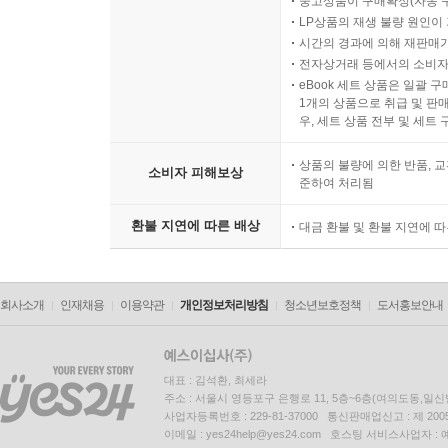
중고상품이 구매확정(자동 
LP상품의 재생 불량 원인이 기
시간의 경과에 의해 재판매가
전자상거래 등에서의 소비자
eBook 세트 상품은 일괄 
1개의 상품으로 취급 및 판매
우, 세트 상품 전부 및 세트
상품의 불량에 의한 반품, 교
소비자 피해보상
준하여 처리됨
환불 지연에 따른 배상
대금 환불 및 환불 지연에 
회사소개
인재채용
이용약관
개인정보처리방침
청소년보호정책
도서홍보안내
대표 : 김석환, 최세라
주소 : 서울시 영등포구 은행로 11, 5층~6층(여의도동,일신
사업자등록번호 : 229-81-37000 통신판매업신고 : 제 200
이메일 : yes24help@yes24.com 호스팅 서비스사업자 :