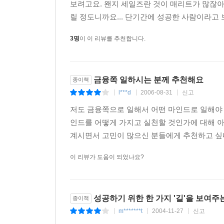
보려고요. 왠지 세일즈란 것이 매리트가 많잖아
사례를 있는 그대로 공개하고 있다.
릴 정도니까요... 단기간에 성공한 사람이라고 
VIP마케팅 어떻게 할까?
3명
이 이 리뷰를 추천합니다.
‘가시에 찔리더라도 장미만 키운다’는 저자의 고백
차별화 전략을 세웠다는 특징이 있다. 하지만 마음만
갖고 있으며 어떻게 접근하면 성공할 수 있을까?
금융쪽 일하시는 분께 추천해요
종이책
저자는 현장에서 직접 부자들을 만나면서 체득한 영
l***d
2006-08-31
신고
|
|
|
보이지 않는 1센티를 찾아내는 법, 인적 네크워킹을
저도 금융쪽으로 일해서 어떤 마인드로 일해야
에피소드는 그의 특징을 가장 잘 보여주는 사례들이
인드를 어떻게 가지고 실천할 것인가에 대해 
생생한 정보들이 가득하다.
계시면서 고민이 많으신 분들에게 추천하고 싶네요
존경받는 보험설계사 문화 만드는 것이 꿈
이 리뷰가 도움이 되었나요?
그의 꿈은 한마디로 옆집에 보험설계사가 이사올 
저자는 존경받는 보험설계사 문화를 만들기 위해
강조하고 있다. 자신의 경험을 모두 책에 쏟아낸 것
성공하기 위한 한 가지 '길'을 보여주는
종이책
그는 이를 위해 계약 체결에 급급한 소위 ‘보험
m*******t
2004-11-27
신고
|
|
|
주장하고 있다. 이 책의 상당 부분이 현재의 자신을