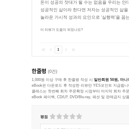
돈이 성공의 잣대가 될 수는 없음을 우리는 안
보험 전문가 양성을 위한 철저한 교육 실시, 커
성공적인 삶이라 한다면 저자는 성공적인 삶을 살
거시적으로 함께 성장을 모색할 때 고객이 먼저
놀라운 가시적 성과의 요인으로 '실행력'을 꼽는다.
측면에서 시선을 끈다. 책의 출간과 함께 그와 
환원함으로써 공익사업에 활용할 예정이다. 이땅의
이 리뷰가 도움이 되었나요?
누구에게나 필요한 재테크 재무 체크 리스트
보험설계사들에게 가장 큰 고민은 고객에게 어떤
1
재무상태를 고려하여 전반적인 재무 플래닝을 해주는
저자는 이런 필요성을 느끼는 보험설계사를 위해 2
한줄평
자금계획과 미래를 대비한 투자와 금융상품 등이 
(0건)
1,000원 이상 구매 후 한줄평 작성 시
일반회원 50원, 마니
eBook은 다운로드 후 작성한 리뷰만 YES포인트 지급됩니
클래스는 첫번째 회차 주문확정 시점부터 마지막 회차 주문
eBook 페이백, CD/LP, DVD/Blu-ray, 패션 및 판매금
평점