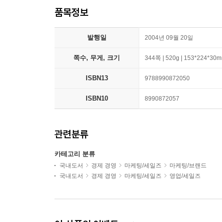
품목정보
발행일
2004년 09월 20일
쪽수, 무게, 크기
344쪽 | 520g | 153*224*30
ISBN13
9788990872050
ISBN10
8990872057
관련분류
카테고리 분류
국내도서
경제 경영
마케팅/세일즈
마케팅/브랜드
국내도서
경제 경영
마케팅/세일즈
영업/세일즈