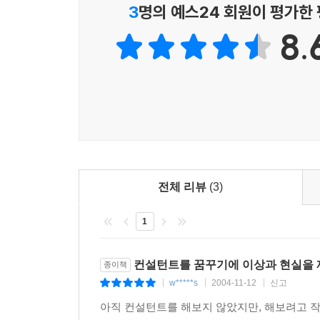
가문컨설팅이 필요한 이유4- 부자이면서 행복할 수
3
명의 예스24 회원이 평가한
버는 것이 아니라 ‘존경받는 설계사 문화를 만들어 가
돈은 곱하고 마음은 나누는 가문컨설팅
8.
고객 서비스 혁명 : 명가로 만드는 운영 프로그램
가문컨설팅은 무엇인가
실전 플래닝 사례 - 가문 컨설팅, 이렇게 한다
개인 브랜드로 특허까지 받은 가문컨설팅은 업계의
플래닝 등 그에 관한 모든 것을 공개하고 있다.
6장 남보다 빨리 부자가 되기 위한 인생설계
‘가문컨설팅’은 알고 보면 필요에 의해 탄생된 전
-20~60대까지 나이별 상황별 재무 체크 리스트
몇가지 의구심을 가지게 된다. 그 첫째가 외국과
20대- 부를 준비하는 시기
속에서도 정작 국내 상황에 맞는 한국형 플래닝이 없
30대- 부를 모으는 시기
동시에 행복할 수 없는가 하는 점 등이다.
40대- 부를 불리는 시기
사실 이런 의문의 저변에는 역사적, 경제적인 구조
50대- 부를 조정하는 시기
전체 리뷰
(3)
가문컨설팅은 금융 솔루션을 총가동시키는 신개념
60대- 부를 지키는 시기
자산손실과 상속분쟁의 위험을 막아주는 효과적
1
가문컨설팅의 최대 장점은 재정상담뿐 아니라 건강, 
한 사람이 가문컨설팅이라는 상품에 가입했을 경우 
컨설턴트를 꿈꾸기에 이상과 현실을 
종이책
수 있고, 세무상담도 직접 해주는 획기적인 신개념
w*****s
2004-11-12
신고
|
|
|
평소 ‘고객 가문의 집사’가 되고 싶다고 말하는 저
아직 컨설턴트를 해보지 않았지만, 해보려고 작
위해 모든 서비스를 제공하겠다는 그의 의지가 