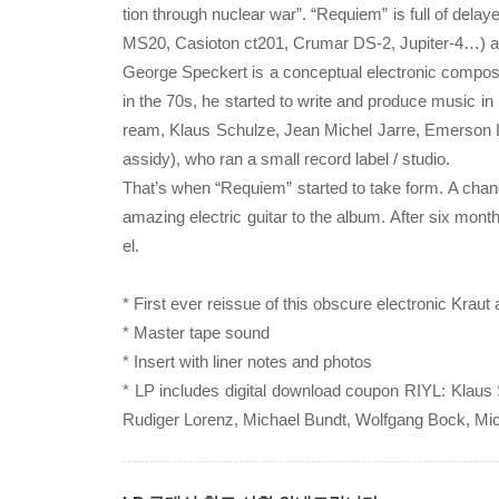
tion through nuclear war”. “Requiem” is full of dela
MS20, Casioton ct201, Crumar DS-2, Jupiter-4…) 
George Speckert is a conceptual electronic compos
in the 70s, he started to write and produce music in
ream, Klaus Schulze, Jean Michel Jarre, Emerson 
assidy), who ran a small record label / studio.
That’s when “Requiem” started to take form. A cha
amazing electric guitar to the album. After six mont
el.
* First ever reissue of this obscure electronic Kraut
* Master tape sound
* Insert with liner notes and photos
* LP includes digital download coupon RIYL: Klaus
Rudiger Lorenz, Michael Bundt, Wolfgang Bock, Mic