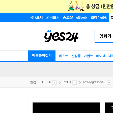
국내도서
외국도서
중고샵
eBook
크레마클럽
C
빠른분야찾기
베스트
신상품
이벤트
바이백
매
웰컴
CD/LP
ROCK
Art/Progressive...