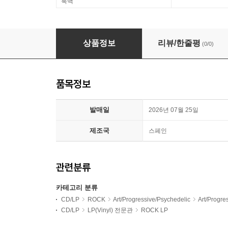
룩백
Requiem (레퀴엠) - For A World After [LP]
상품정보
리뷰/한줄평
(0/0)
품목정보
발매일
2026년 07월 25일
제조국
스페인
관련분류
카테고리 분류
CD/LP
ROCK
Art/Progressive/Psychedelic
Art/Progr
CD/LP
LP(Vinyl) 전문관
ROCK LP