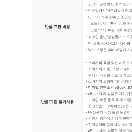
고객의 단순변심 및 착오구
직수입양서/직수입일서중 일
단, 아래의 주문/취소 조건인
오늘 00시 ~ 06시 30분 
반품/교환 비용
오늘 06시 30분 이후 주문
직수입 음반/영상물/기프트 
단, 당일 00시~13시 사이
박스 포장은 택배 배송이 가
소비자의 책임 있는 사유로 
소비자의 사용, 포장 개봉에 
복제가 가능한 상품 등의 포장을 
소비자의 요청에 따라 개별
디지털 컨텐츠인 eBook, 
eBook 대여 상품은 대여 기
모바일 쿠폰 등록 후 취소/환
반품/교환 불가사유
중고상품이 구매확정(자동 
LP상품의 재생 불량 원인이 기
시간의 경과에 의해 재판매가
전자상거래 등에서의 소비자
eBook 세트 상품은 일괄 