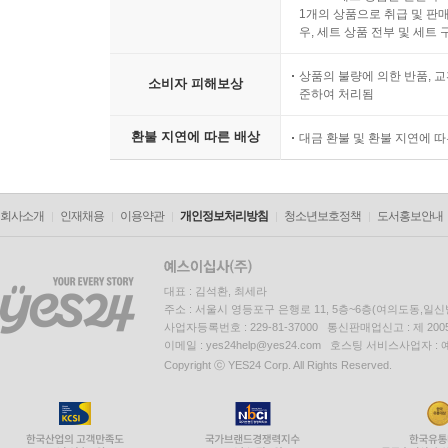
1개의 상품으로 취급 및 판매
우, 세트 상품 전부 및 세트
상품의 불량에 의한 반품, 교
소비자 피해보상
준하여 처리됨
환불 지연에 따른 배상
대금 환불 및 환불 지연에 
회사소개
인재채용
이용약관
개인정보처리방침
청소년보호정책
도서홍보안내
대표 : 김석환, 최세라
주소 : 서울시 영등포구 은행로 11, 5층~6층(여의도동,일신
사업자등록번호 : 229-81-37000 통신판매업신고 : 제 200
이메일 : yes24help@yes24.com 호스팅 서비스사업자 :
Copyright ⓒ YES24 Corp. All Rights Reserved.