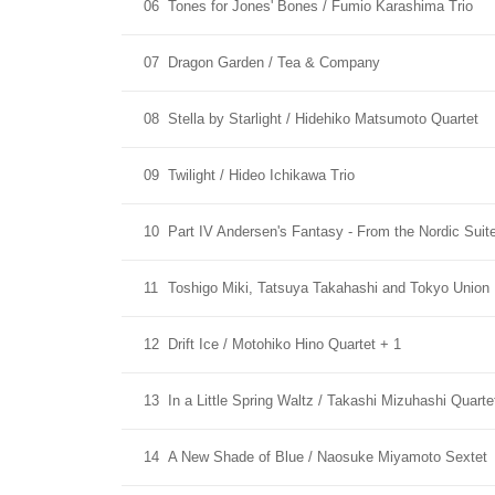
06
Tones for Jones' Bones / Fumio Karashima Trio
07
Dragon Garden / Tea & Company
08
Stella by Starlight / Hidehiko Matsumoto Quartet
09
Twilight / Hideo Ichikawa Trio
10
Part IV Andersen's Fantasy - From the Nordic Suit
11
Toshigo Miki, Tatsuya Takahashi and Tokyo Union
12
Drift Ice / Motohiko Hino Quartet + 1
13
In a Little Spring Waltz / Takashi Mizuhashi Quarte
14
A New Shade of Blue / Naosuke Miyamoto Sextet