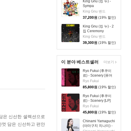
King Gnu (킹 누) -
Sympa
King Gnu 밴드
37,200
원
(19% 할인)
King Gnu (킹 누) - 2
집 Ceremony
King Gnu 밴드
39,300
원
(19% 할인)
이 분야 베스트셀러
더보기
Ryo Fukui (후쿠이
료) - Scenery [퓨어
컬러 LP]
Ryo Fukui
85,800
원
(19% 할인)
Ryo Fukui (후쿠이
료) - Scenery [LP]
Ryo Fukui
45,800
원
(19% 할인)
낌을 담은 신선한 셀렉션으로
Chinami Yamaguchi
한껏 담은 신선하고 편안
(야마구치 치나미) -
Live at Kasumicho