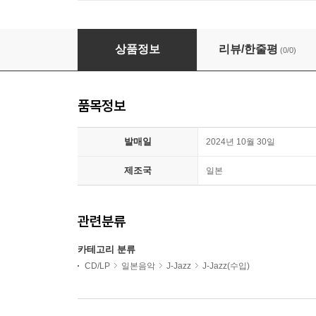
TBM 레이블 재즈 컴필레이션 앨범 (Rebirth of "TBM
상품정보
리뷰/한줄평
(0/0)
품목정보
발매일
2024년 10월 30일
제조국
일본
관련분류
카테고리 분류
CD/LP
일본음악
J-Jazz
J-Jazz(수입)