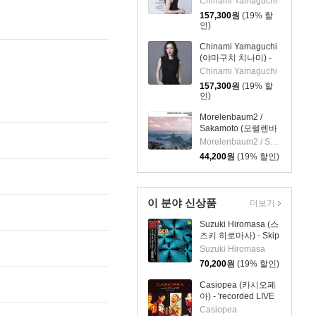
Chinami Yamaguchi
Ongakudo [2LP]
157,300
원
(19% 할
인)
Chinami Yamaguchi
(야마구치 치나미) -
The Koln Concert
Chinami Yamaguchi
[2LP]
157,300
원
(19% 할
인)
Morelenbaum2 /
Sakamoto (모렐렌바
움2 / 사카모토) -
Morelenbaum2 / Sakamoto
CASA
44,200
원
(19% 할인)
이 분야 신상품
더보기
Suzuki Hiromasa (스
즈키 히로마사) - Skip
Step Colgen [클리어
Suzuki Hiromasa
레드 컬러 LP]
70,200
원
(19% 할인)
Casiopea (카시오페
아) - 'recorded LIVE
and BEST - Early
Casiopea