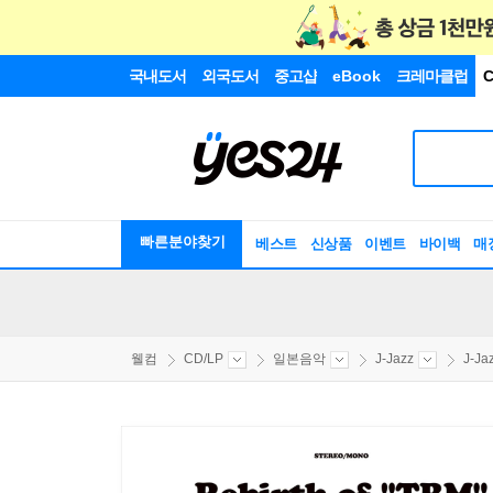
국내도서
외국도서
중고샵
eBook
크레마클럽
C
빠른분야찾기
베스트
신상품
이벤트
바이백
매
웰컴
CD/LP
일본음악
J-Jazz
J-Ja