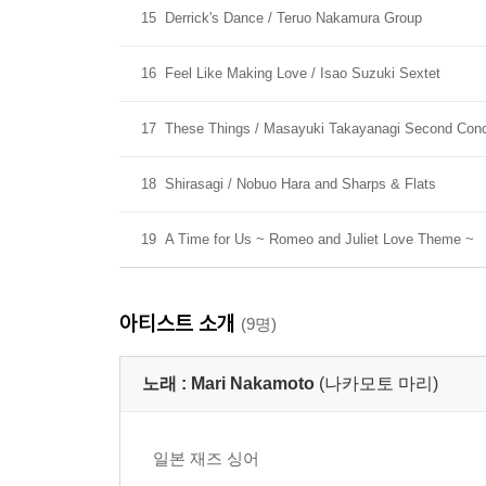
15
Derrick's Dance / Teruo Nakamura Group
16
Feel Like Making Love / Isao Suzuki Sextet
17
These Things / Masayuki Takayanagi Second Con
18
Shirasagi / Nobuo Hara and Sharps & Flats
19
A Time for Us ~ Romeo and Juliet Love Theme ~
아티스트 소개
(9명)
노래 :
Mari Nakamoto
(나카모토 마리)
일본 재즈 싱어