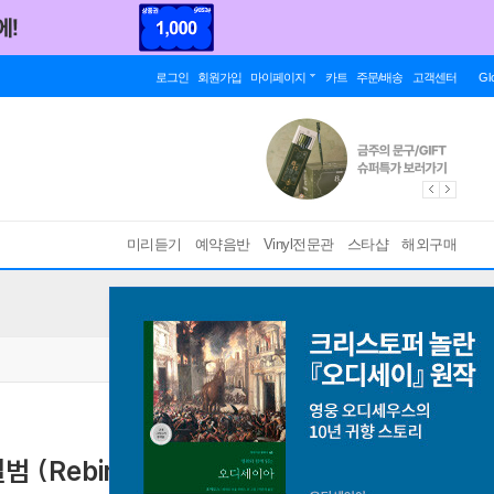
로그인
회원가입
마이페이지
카트
주문/배송
고객센터
Gl
미리듣기
예약음반
Vinyl전문관
스타샵
해외구매
Rebirth of "TBM" The Japanese