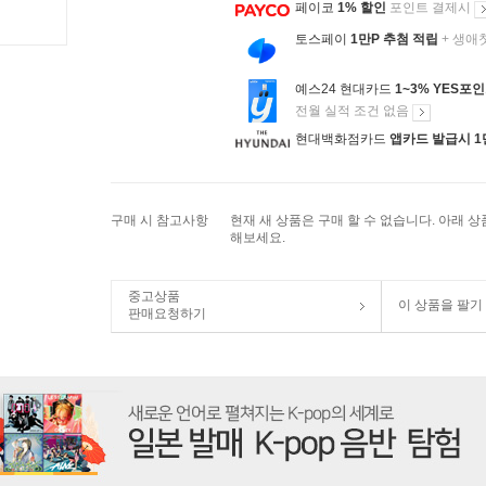
페이코
1% 할인
포인트 결제시
토스페이
1만P 추첨 적립
+ 생애
예스24 현대카드
1~3% YES포
전월 실적 조건 없음
현대백화점카드
앱카드 발급시 1
구매 시 참고사항
현재 새 상품은 구매 할 수 없습니다. 아래 
해보세요.
중고상품
이 상품을 팔기
판매요청하기