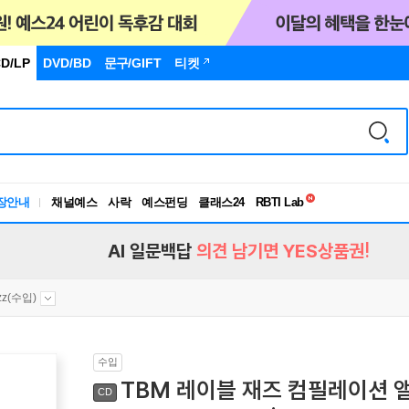
D/LP
DVD/BD
문구
/GIFT
티켓
독서유형검사
RBTI Lab
장안내
채널예스
사락
예스펀딩
클래스24
독서유형검사
AI 일문백답
의견 남기면 YES상품권!
zz(수입)
수입
TBM 레이블 재즈 컴필레이션 앨범 (
CD