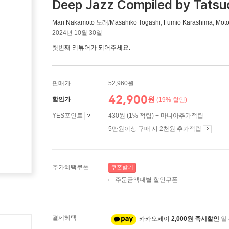
Deep Jazz Compiled by Tatsu
Mari Nakamoto
노래/
Masahiko Togashi
,
Fumio Karashima
,
Moto
2024년 10월 30일
첫번째 리뷰어가 되어주세요.
판매가
52,960원
42,900
원
할인가
(19% 할인)
YES포인트
430원 (1% 적립) + 마니아추가적립
5만원이상 구매 시 2천원 추가적립
추가혜택쿠폰
쿠폰받기
주문금액대별 할인쿠폰
결제혜택
카카오페이
2,000원 즉시할인
일