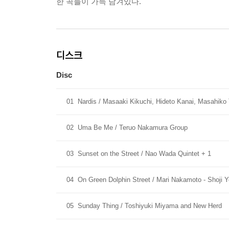
한 곡들이 가득 담겨있다.
디스크
Disc
01
Nardis / Masaaki Kikuchi, Hideto Kanai, Masahiko
02
Uma Be Me / Teruo Nakamura Group
03
Sunset on the Street / Nao Wada Quintet + 1
04
On Green Dolphin Street / Mari Nakamoto - Shoji 
05
Sunday Thing / Toshiyuki Miyama and New Herd