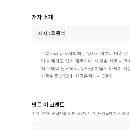
필요충족성
유연성
저자 소개
의사결정성
‘열심히 일하라’는 헛소리
저자 : 최동석
정보지식사회형 조직
조직을 변화시키려면
그러면 무엇을 바꿔야 할 것인가 ― 조직혁신을 위한
우리나라 관료사회에는 일제시대부터 내려 온 
직무의 사유화
이 지배하고 있기 때문이다. 세월호 침몰 사건
수요자에 의한 평가
적 개혁이 필요하고, 무엇을 어떻게 바꿔야 하
선발의 객관화
사학위를 받았다. 한국은행에서 20년...
이러한 변화가 이루어지기 위해서는
2부 무엇이 조직을 병들게 하는가
만든 이 코멘트
3장 ‘인간을 위한 거울’이 깨졌으나… : 문화의 병
저자, 역자, 편집자를 위한 공간입니다. 독자들에게 전하고
지역감정은 나쁘다
사람이 본능에만 사로잡혀 있지 않는 까닭