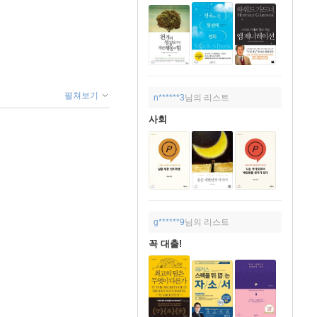
펼쳐보기
n******3
님의 리스트
사회
g******9
님의 리스트
꼭 대출!