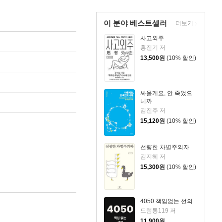
이 분야 베스트셀러
더보기
사고외주
홍진기 저
13,500
원
(10% 할인)
싸울게요, 안 죽었으
니까
김진주 저
15,120
원
(10% 할인)
선량한 차별주의자
김지혜 저
15,300
원
(10% 할인)
4050 책임없는 선의
드럼통119 저
11,900
원