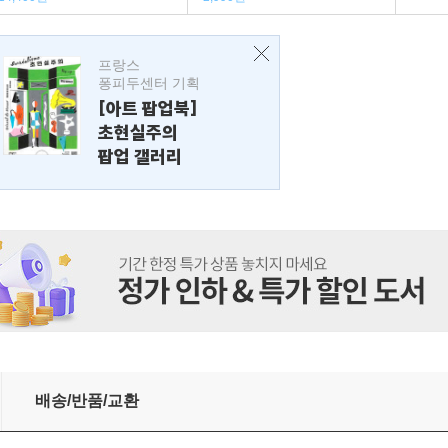
프랑스
퐁피두센터 기획
[아트 팝업북]
초현실주의
팝업 갤러리
배송/반품/교환