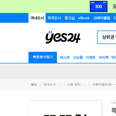
국내도서
외국도서
중고샵
eBook
크레마클럽
C
빠른분야찾기
베스트
신상품
이벤트
바이백
매
웰컴
국내도서
사회 정치
사회비평/비판
소