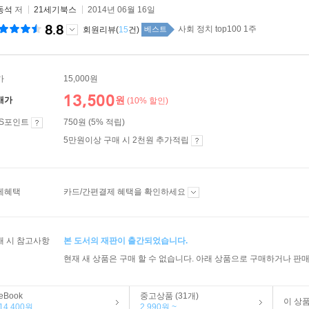
동석
저
21세기북스
2014년 06월 16일
8.8
사회 정치 top100 1주
회원리뷰(
15
건)
베스트
가
15,000원
13,500
원
매가
(10% 할인)
ES포인트
750원 (5% 적립)
5만원이상 구매 시 2천원 추가적립
제혜택
카드/간편결제 혜택을 확인하세요
매 시 참고사항
본 도서의 재판이 출간되었습니다.
현재 새 상품은 구매 할 수 없습니다. 아래 상품으로 구매하거나 판매
eBook
중고상품 (31개)
이 상
14,400원
2,990원 ~