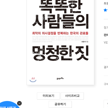
최
정
판
Y
결
구
미리보기
사이즈비교
공유하기