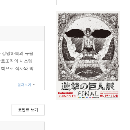
다 상명하복의 규율
 관료조직의 시스템
영학으로 석사와 박
펼쳐보기
코멘트 쓰기