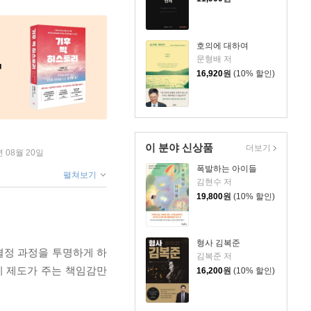
호의에 대하여
문형배 저
16,920
원
(10% 할인)
이 분야 신상품
더보기
년 08월 20일
폭발하는 아이들
펼쳐보기
김현수 저
19,800
원
(10% 할인)
형사 김복준
결정 과정을 투명하게 하
김복준 저
이 제도가 주는 책임감만
16,200
원
(10% 할인)