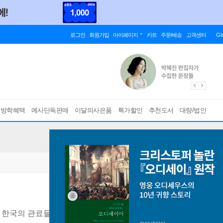
로그인
회원가입
마이페이지
카트
주문/배송
고객센터
Gl
름방학혜택
예사단독판매
이달의사은품
특가할인
추천도서
대량/법인
 한국의 관료들