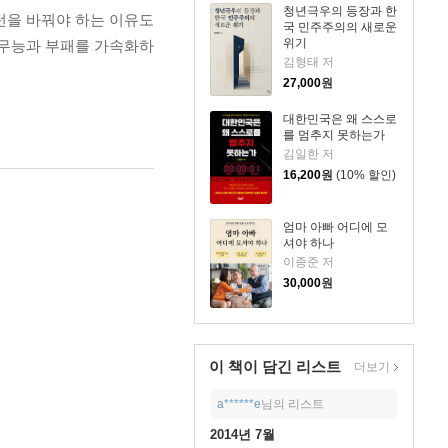
청년극우의 등장과 한
턴을 바꿔야 하는 이유도
국 민주주의의 새로운
위기
 무능과 부패를 가속화하
김형태 저
27,000
원
대한민국은 왜 스스로
를 멈추지 못하는가
김일한 저
16,200
원
(10% 할인)
엄마 아빠 어디에 모
셔야 하나
이종준 저
30,000
원
이 책이 담긴
리스트
더보기
a******e
님의 리스트
2014년 7월