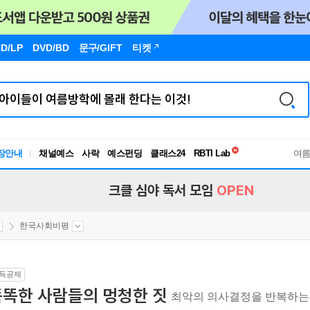
D/LP
DVD/BD
문구
/GIFT
티켓
독서유형검사
장안내
채널예스
사락
예스펀딩
클래스24
RBTI Lab
여
독서유형검사
크클 심야 독서 모임
OPEN
한국사회비평
득공제
똑똑한 사람들의 멍청한 짓
최악의 의사결정을 반복하는