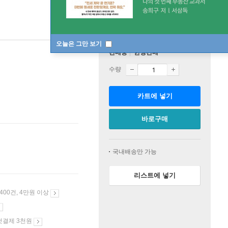
오늘은 그만 보기
판매중
한정판매
수량
카트에 넣기
바로구매
국내배송만 가능
리스트에 넣기
 400건, 4만원 이상
첫결제 3천원