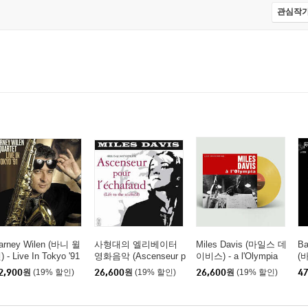
관심작가
arney Wilen (바니 윌
사형대의 엘리베이터
Miles Davis (마일스 데
Ba
) - Live In Tokyo '91
영화음악 (Ascenseur p
이비스) - a l'Olympia
(
LP]
our l'echafaud - Fontan
[옐로우 컬러 LP]
ey
2,900
원
(19% 할인)
26,600
원
(19% 할인)
26,600
원
(19% 할인)
47
a 1958 OST by Miles
Davis) [옐로우 컬러 L
P]