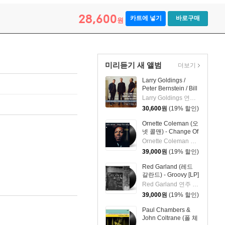
28,600
카트에 넣기
바로구매
원
미리듣기 새 앨범
더보기
Larry Goldings /
Peter Bernstein / Bill
Stewart (래리 골딩스
Larry Goldings 연주 외 2명
/ 피터 번스타인 / 빌
30,600
원
(19% 할인)
스튜어트) - Rhombus
Ornette Coleman (오
넷 콜맨) - Change Of
The Century [LP]
Ornette Coleman 연주
39,000
원
(19% 할인)
Red Garland (레드
갈란드) - Groovy [LP]
Red Garland 연주 외 2명
39,000
원
(19% 할인)
Paul Chambers &
John Coltrane (폴 체