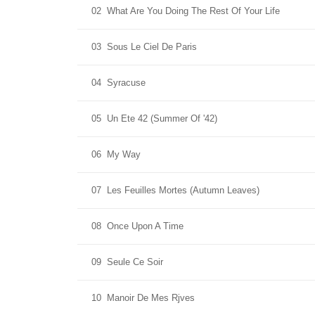
02
What Are You Doing The Rest Of Your Life
03
Sous Le Ciel De Paris
04
Syracuse
05
Un Ete 42 (Summer Of '42)
06
My Way
07
Les Feuilles Mortes (Autumn Leaves)
08
Once Upon A Time
09
Seule Ce Soir
10
Manoir De Mes Rjves