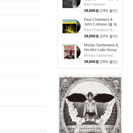
Red Garland
39,000
원
(19% 할인)
Paul Chambers &
John Coltrane (폴 체
임버스 & 존 콜트레
Paul Chambers & John Coltrane
인) - A Jazz
39,000
원
(20% 할인)
Delegation From the
East: Chamber's
Mongo Santamaria &
Music [LP]
His Afro-Latin Group
(몽고 산타마리아 &
Mongo Santamaria & His Afro-Latin Group
히스 아프로 라틴 그
39,000
원
(20% 할인)
룹) - Go Mongo!
(Feat. Chick Corea)
[LP]