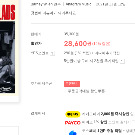
Barney Wilen
연주
Anagram Music
2021년 11월 12일
첫번째 리뷰어가 되어주세요.
판매가
35,300원
28,600
원
할인가
(19% 할인)
YES포인트
290원 (1% 적립) + 마니아추가적립
5만원이상 구매 시 2천원 추가적립
추가혜택쿠폰
쿠폰받기
주문금액대별 할인쿠폰
결제혜택
카카오페이
2,000원 즉시할인
일
페이코
1% 할인
포인트 결제시
토스페이
1만P 추첨 적립
+ 생애