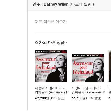
연주 :
Barney Wilen
(바르네 윌랑 )
재즈 색소폰 연주자
작가의 다른 상품
사형대의 엘리베이터
사형대의 엘리베이터
B
영화음악 (Ascenseur P
영화음악 (Ascenseur P
렌
our L´Echafaud OST b
our L´Echafaud OST b
[
42,900
원
(19% 할인)
64,400
원
(19% 할인)
4
y Miles Davis) [LP]
y Miles Davis) [10인치
3 Vinyl]