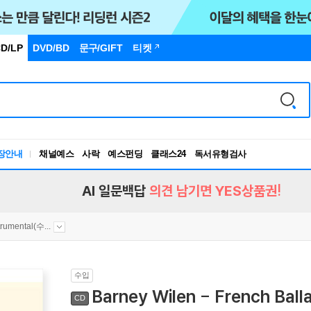
D/LP
DVD/BD
문구
/GIFT
티켓
장안내
채널예스
사락
예스펀딩
클래스24
독서유형검사
RBTI Lab
독서유형검사
AI 일문백답
의견 남기면 YES상품권!
trumental(수...
수입
Barney Wilen - French Ball
CD