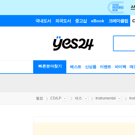
국내도서
외국도서
중고샵
eBook
크레마클럽
C
빠른분야찾기
베스트
신상품
이벤트
바이백
매
웰컴
CD/LP
재즈
Instrumental
Ins