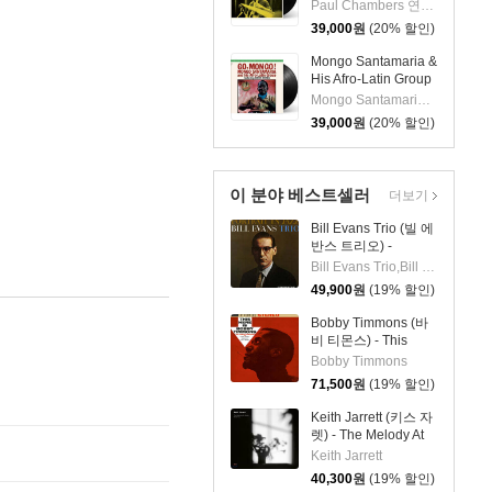
임버스 & 존 콜트레
Paul Chambers 연주 외 1명
인) - A Jazz
39,000
원
(20% 할인)
Delegation From the
East: Chamber's
Mongo Santamaria &
Music [LP]
His Afro-Latin Group
(몽고 산타마리아 &
Mongo Santamaria 연주
히스 아프로 라틴 그
39,000
원
(20% 할인)
룹) - Go Mongo!
(Feat. Chick Corea)
[LP]
이 분야 베스트셀러
더보기
Bill Evans Trio (빌 에
반스 트리오) -
Portrait In Jazz [LP]
Bill Evans Trio,Bill Evans,Paul Motian,Scott LaFaro,Orrin Keepnews
49,900
원
(19% 할인)
Bobby Timmons (바
비 티몬스) - This
Here Is Bobby
Bobby Timmons
Timmons [LP]
71,500
원
(19% 할인)
Keith Jarrett (키스 자
렛) - The Melody At
Night, With You [LP]
Keith Jarrett
40,300
원
(19% 할인)