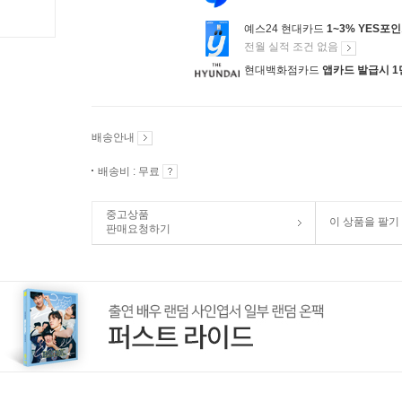
예스24 현대카드
1~3% YES포
전월 실적 조건 없음
현대백화점카드
앱카드 발급시 1
배송안내
배송비 : 무료
중고상품
이 상품을 팔기
판매요청하기