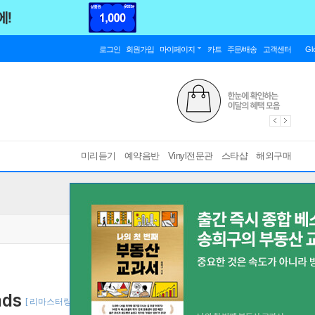
로그인
회원가입
마이페이지
카트
주문/배송
고객센터
Gl
미리듣기
예약음반
Vinyl전문관
스타샵
해외구매
ads
[ 리마스터링 ]