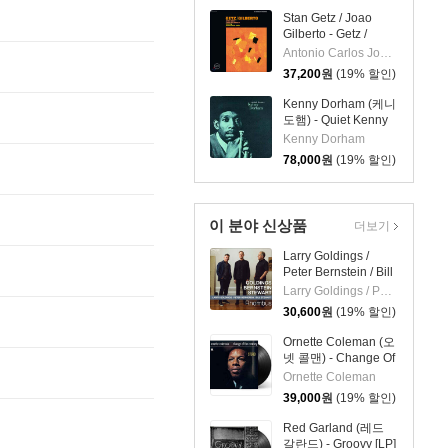
Stan Getz / Joao
Gilberto - Getz /
Gilberto (스탄 게츠,
Antonio Carlos Jobim,Milton Banana,Stan Getz,Astrud Gilberto,Sebastiao Neto,Joao Gilberto
조앙 질베르토) [LP]
37,200
원
(19% 할인)
Kenny Dorham (케니
도햄) - Quiet Kenny
[LP]
Kenny Dorham
78,000
원
(19% 할인)
이 분야 신상품
더보기
Larry Goldings /
Peter Bernstein / Bill
Stewart (래리 골딩스
Larry Goldings / Peter Bernstein / Bill Stewart
/ 피터 번스타인 / 빌
30,600
원
(19% 할인)
스튜어트) - Rhombus
Ornette Coleman (오
넷 콜맨) - Change Of
The Century [LP]
Ornette Coleman
39,000
원
(19% 할인)
Red Garland (레드
갈란드) - Groovy [LP]