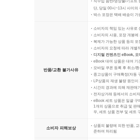
직수입 음반/영상물/기프트 
단, 당일 00시~13시 사이
박스 포장은 택배 배송이 가
소비자의 책임 있는 사유로 
소비자의 사용, 포장 개봉에 
복제가 가능한 상품 등의 포장을 
소비자의 요청에 따라 개별
디지털 컨텐츠인 eBook, 
eBook 대여 상품은 대여 기
모바일 쿠폰 등록 후 취소/환
반품/교환 불가사유
중고상품이 구매확정(자동 
LP상품의 재생 불량 원인이 기
시간의 경과에 의해 재판매가
전자상거래 등에서의 소비자
eBook 세트 상품은 일괄 
1개의 상품으로 취급 및 판매
우, 세트 상품 전부 및 세트
상품의 불량에 의한 반품, 교
소비자 피해보상
준하여 처리됨