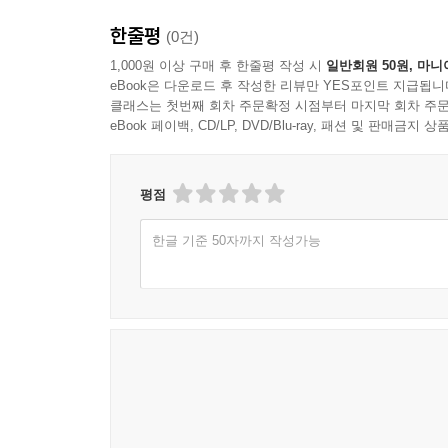
| AI로 더 나은 세상을 위하여
- AI가 산업과 비즈니스에 가져올 변화에 관심 있는
한줄평
(0건)
- 미래 유망 분야로서 AI를 공부하려는 학생, 연구자
7장 - 미래를 향한 도전과 기회
1,000원 이상 구매 후 한줄평 작성 시
일반회원 50원, 마니
| AI와 인간의 공존을 위하여
eBook은 다운로드 후 작성한 리뷰만 YES포인트 지급됩니
2. AI 시대의 사회 변화와 미래에 관심있는 일반 독
| AI로 열리는 새로운 비즈니스
클래스는 첫번째 회차 주문확정 시점부터 마지막 회차 주문
- AI가 개인의 삶과 사회 전반에 미칠 영향을 알고 
eBook 페이백, CD/LP, DVD/Blu-ray, 패션 및 판매금
| AI와 국가 경쟁력의 미래
- AI 시대 직업세계의 변화와 새로운 역량에 대해 
| AI 시대의 리더십
- AI와 윤리, 규제 등 사회적 이슈에 관심 있는 독자
| AI와 지속가능한 발전
평점
| 당신의 미래 시나리오
3. 기업 경영진 및 의사결정권자
한글 기준 50자까지 작성가능
- AI 기술을 비즈니스에 도입하고자 하는 기업 경영
8장 - AI 시대를 살아가는 우리에게
- AI로 인한 산업 지형 변화에 선제적으로 대응하고
| AI 시대의 희망 메시지
- AI 인재 확보와 조직 역량 강화 방안을 모색 중인
| 지속적인 학습과 도전의 자세
| 지혜로운 선택과 실천
4. 정책 입안자, 사회 혁신가
| 인간 고유의 가치 추구
- AI가 사회에 가져올 영향을 연구하고 정책을 수립
| 다음 세대를 위한 준비
- AI 관련 규제와 윤리 이슈에 관심 있는 법조인, 
| 공존과 번영의 미래를 향하여
- AI를 활용한 사회 문제 해결방안을 모색하는 혁신