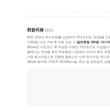
5장 - AI 시대의 일자리 변화
이 책이 AI에 대한 이해의 폭을 넓히고, AI 시
| AI와 일자리의 미래
인간의 존엄성과 가치를 지켜내며 AI와 더불어 사는
| AI 시대에 사라질 직업
| AI가 만들 새로운 일자리
회원리뷰
개인적으로 이 책을 쓰는 과정은 제 인생의 전환점이
(0건)
| AI 시대의 인간 역량
시대 우리가 지녀야 할 태도와 역량, 기술과 윤리의
매주 10건의 우수리뷰를 선정하여 YES포인트 3만원을 드
| AI와 협업하는 인간
3,000원 이상 구매 후 리뷰 작성 시
일반회원 300원, 마니아
| 일자리 변화에 대한 정책적 대응
eBook은 다운로드 후 작성한 리뷰만 YES포인트 지급됩니
급변하는 시대, AI의 위력에 휩쓸리지 않고 분별력
클래스는 첫번째 회차 주문확정 시점부터 마지막 회차 주문
여러분과 함께 고민하고 싶습니다. 지금이야말로 우리
사락 독서모임으로 진행된 클래스는 사락 독서모임 게시판
03 | AI 시대의 사회적 영향과 과제
나침반이 되어주길 희망합니다.
eBook 페이백, CD/LP, DVD/Blu-ray, 패션 및 판매금
6장 - AI 시대의 사회 변화와 과제
대상 독자층
| AI와 프라이버시의 딜레마
| AI와 사회적 불평등
이 책의 대상 독자층은 다음과 같습니다.
| AI 시대의 교육 혁신 과제
| AI와 법·제도적 과제
1. IT, 과학기술에 관심있는 사람
| AI 거버넌스와 윤리 정립
- AI의 기술적 원리와 최신 기술 동향을 알고 싶은 