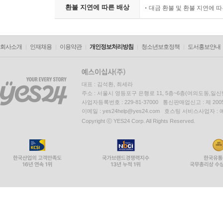
환불 지연에 따른 배상
대금 환불 및 환불 지연에 
회사소개
인재채용
이용약관
개인정보처리방침
청소년보호정책
도서홍보안내
대표 : 김석환, 최세라
주소 : 서울시 영등포구 은행로 11, 5층~6층(여의도동,일신
사업자등록번호 : 229-81-37000 통신판매업신고 : 제 200
이메일 : yes24help@yes24.com 호스팅 서비스사업자 :
Copyright ⓒ YES24 Corp. All Rights Reserved.