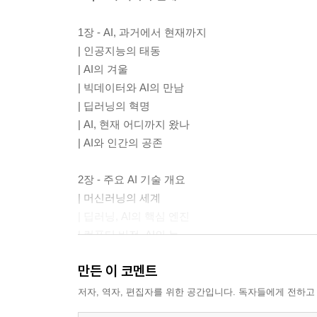
1장 - AI, 과거에서 현재까지
| 인공지능의 태동
| AI의 겨울
| 빅데이터와 AI의 만남
| 딥러닝의 혁명
| AI, 현재 어디까지 왔나
| AI와 인간의 공존
2장 - 주요 AI 기술 개요
| 머신러닝의 세계
| 딥러닝, AI의 핵심 엔진
| 컴퓨터 비전, AI의 눈
| 자연어 처리, AI와 대화하기
만든 이 코멘트
| 강화학습, AI의 자율학습
| AI 기술의 미래 전망
저자, 역자, 편집자를 위한 공간입니다. 독자들에게 전하고