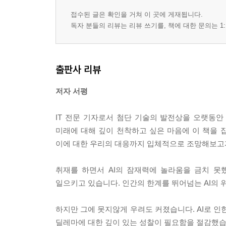
02 | AI의 산업 적용과 미래 전망
접수된 글은 확인을 거쳐 이 곳에 게재됩니다.
독자 분들의 리뷰는 리뷰 쓰기를, 책에 대한 문의는 1:
3장 - AI의 실제 산업 적용 사례
| AI와 헬스케어 혁신
| AI로 달라지는 금융 서비스
출판사 리뷰
| AI, 제조업의 게임 체인저
| AI와 스마트 시티의 만남
저자 서평
| AI 시대의 교육 혁신
| AI와 예술의 창조적 융합
IT 전문 기자로서 첨단 기술의 발전상을 오랫동안
미래에 대해 깊이 천착하고 싶은 마음에 이 책을 집
4장 - AI가 바꿀 비즈니스의 미래
이에 대한 우리의 대응까지 입체적으로 조망해보고
| AI 시대의 비즈니스 혁신 전략
| AI로 달라지는 고객 경험
취재를 하면서 AI의 잠재력에 놀라움을 금치 못
| AI와 마케팅의 만남
일으키고 있습니다. 인간의 한계를 뛰어넘는 AI의 
| AI 시대의 인재 전략
| AI로 무장한 스타트업의 도전
하지만 그에 못지않게 우려도 커졌습니다. AI로 인
| AI와 기업의 사회적 책임
딜레마에 대한 깊이 있는 성찰이 필요함을 절감했습