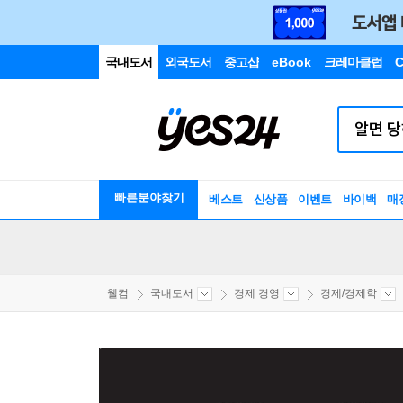
국내도서
외국도서
중고샵
eBook
크레마클럽
C
빠른분야찾기
베스트
신상품
이벤트
바이백
매
웰컴
국내도서
경제 경영
경제/경제학