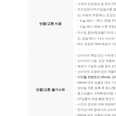
고객의 단순변심 및 착오구
직수입양서/직수입일서중 일
단, 아래의 주문/취소 조건인
오늘 00시 ~ 06시 30분 
반품/교환 비용
오늘 06시 30분 이후 주문
직수입 음반/영상물/기프트 
단, 당일 00시~13시 사이
박스 포장은 택배 배송이 가
소비자의 책임 있는 사유로 
소비자의 사용, 포장 개봉에 
복제가 가능한 상품 등의 포장을 
소비자의 요청에 따라 개별
디지털 컨텐츠인 eBook, 
eBook 대여 상품은 대여 기
모바일 쿠폰 등록 후 취소/환
반품/교환 불가사유
중고상품이 구매확정(자동 
LP상품의 재생 불량 원인이 기
시간의 경과에 의해 재판매가
전자상거래 등에서의 소비자
eBook 세트 상품은 일괄 