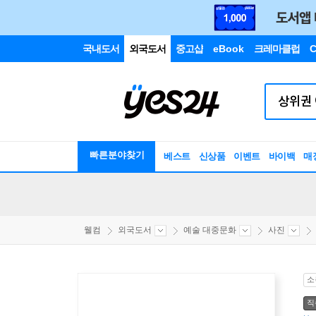
국내도서
외국도서
중고샵
eBook
크레마클럽
C
빠른분야찾기
베스트
신상품
이벤트
바이백
매
웰컴
외국도서
예술 대중문화
사진
소
직