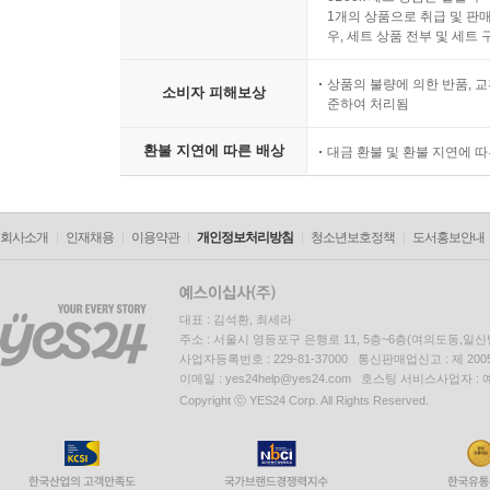
1개의 상품으로 취급 및 판매
우, 세트 상품 전부 및 세트
상품의 불량에 의한 반품, 교
소비자 피해보상
준하여 처리됨
환불 지연에 따른 배상
대금 환불 및 환불 지연에 
회사소개
인재채용
이용약관
개인정보처리방침
청소년보호정책
도서홍보안내
대표 : 김석환, 최세라
주소 : 서울시 영등포구 은행로 11, 5층~6층(여의도동,일신
사업자등록번호 : 229-81-37000 통신판매업신고 : 제 200
이메일 : yes24help@yes24.com 호스팅 서비스사업자 :
Copyright ⓒ YES24 Corp. All Rights Reserved.