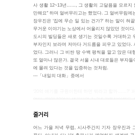
사 생활 12~13년……, 그 생활의 고달픔을 모르지
만해요” 하며 얼버무리고는 했었다. 그 얼버무림에는
장우진은 ‘집에 무슨 일 있는 건가?’ 하는 말이 
무거운 이야기는 노상에서 어울리지 않았던 것이다
도시의 빌딩들은 새로 생기는 것일수록 거대하고 
부자인지 보라며 저마다 거드름을 피우고 있었다. 
었다. 그러니 그 비싼 땅 수백 평씩을 깔고 앉은 
또 얼마나 많은가. 결국 서울 시내 대로들은 부자들
에 몰려 있다는 것을 입증하는 것처럼.
---「내일의 대화」중에서
‘20억 얘기를 규원이한테 하면 뭐라고 할까……?’
었다. ‘만약 10억이 생긴다면 1~2년 감옥살이해도
발적인 응답에 세상은 깜짝 놀라는 반응을 보였었다
줄거리
이었다. 그러나 어른은 아이들의 거울이라고 했다. 
명을 모아놓고 비밀 전자 투표를 하는 게임이었다. ‘
어느 가을 저녁 무렵, 시사주간지 기자 장우진과
자가 나타났다. 210. 그리고 ‘우와아아……’ 하는