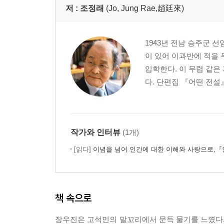
저 :
조정래
(Jo, Jung Rae,趙廷來)
1943년 전남 승주군 
이 있어 이과반에 적을
입학한다. 이 무렵 같은
다. 단편집 『어떤 전설』
작가와 인터뷰
(1개)
[읽다]
이념을 넘어 인간에 대한 이해와 사랑으로,『인간
책 속으로
장우진은 고석민의 말꼬리에서 문득 물기를 느꼈다.