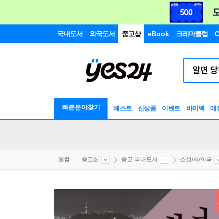
국내도서
외국도서
중고샵
eBook
크레마클럽
C
빠른분야찾기
베스트
신상품
이벤트
바이백
매
웰컴
중고샵
중고 국내도서
소설/시/희곡