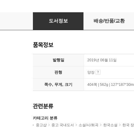
천년의 질문 3
도서정보
배송/반품/교환
품목정보
발행일
2019년 06월 11일
판형
양장
쪽수, 무게, 크기
404쪽 | 562g | 127*187*30
관련분류
카테고리 분류
중고샵
중고 국내도서
소설/시/희곡
한국소설
한국 