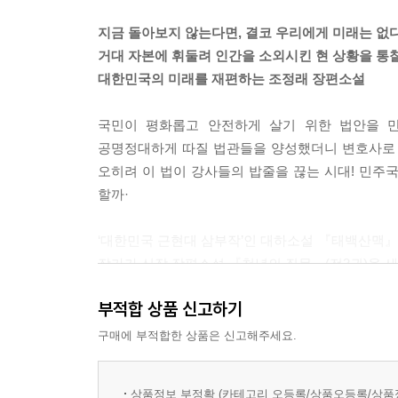
가 우리 상대로 사윗감 헌팅에 나섰으니까요. 예, 
장우진은 김태범의 대학 동창이자 무역회사 킹의 
같고, 약간 흥분한 것도 같고, 대기업의 그런 행위
지금 돌아보지 않는다면, 결코 우리에게 미래는 없
스트레스로 인해 성격이 변해 여성들에게도 포악한 
한 일이죠. 자기네 학생 중에서 대기업 사윗감이 
거대 자본에 휘둘려 인간을 소외시킨 현 상황을 통
잡지 못했어요. 어쩌면 뽑히길 바라고 있었는지도 모
대한민국의 미래를 재편하는 조정래 장편소설
등장인물 소개
지난 다음이었어요.” 서원섭은 착잡한 표정으로 말
“불행의 길……, 그게 눈으로 확실하게 확인이 됐습
국민이 평화롭고 안전하게 살기 위한 법안을 
장우진
“예, 술을 마시면 사람이 폭군처럼 변하고는 했어요.
공명정대하게 따질 법관들을 양성했더니 변호사로
‘일제강점기 김원봉 열사 독립운동하듯이’ 기사 
“폭군이요……?”
오히려 이 법이 강사들의 밥줄을 끊는 시대! 민주
일하며 제보자가 있는 곳이라면 언제 어디든 달려가고
---「더불어 어깨동무 길」중에서
할까·
고석민
배상일은 눈앞에 나열된 수많은 동그라미에 또 정신
‘대한민국 근현대 삼부작’인 대하소설 『태백산맥』
사회학 박사 학위를 받은 후 십여 년 동안 이 대학
그리고 하나씩 짚어나가면서 세기 시작했다.
작가가 신작 장편소설 『천년의 질문』(전3권)을 세
현실에 고통 받는다. 아내가 다니던 출판사가 부도
‘일, 십, 백, 천, 만, 십만, 백만, 천만, 억!’
발표한 작가가 어김없이 3년 만에 발표하는 이 작품
동그라미 여덟 개 더하기 1.
부적합 상품 신고하기
2019년 6월 11일 종이책과 전자책 그리고 오
이유영
배상일은 숨을 몰아쉬며 수표를 한 장, 한 장 넘기
원고지 3,612매를 완성했는데, 메모와 그림으로 채
구매에 부적합한 상품은 신고해주세요.
19년 차 초등학교 교사이자 장우진의 아내. 초등
있었다. 마지막 서른 장째를 넘길 때 그의 손은 와
찍는 남편의 행동을 묵묵히 감당해 왔으나, 어느 날
“어때, 맞지?” 상무가 양복을 꿰입으면서 물었고, “
이번 작품의 첫 공개는 네이버 오디오클립 사이
상품정보 부정확 (카테고리 오등록/상품오등록/상품
“됐어. 이제 자네가 대!”