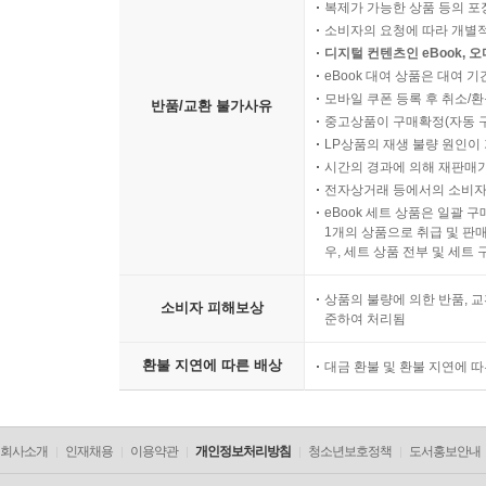
복제가 가능한 상품 등의 포장을 
소비자의 요청에 따라 개별
디지털 컨텐츠인 eBook, 
eBook 대여 상품은 대여 기
모바일 쿠폰 등록 후 취소/환
반품/교환 불가사유
중고상품이 구매확정(자동 
LP상품의 재생 불량 원인이 기
시간의 경과에 의해 재판매가
전자상거래 등에서의 소비자
eBook 세트 상품은 일괄 
1개의 상품으로 취급 및 판매
우, 세트 상품 전부 및 세트
상품의 불량에 의한 반품, 교
소비자 피해보상
준하여 처리됨
환불 지연에 따른 배상
대금 환불 및 환불 지연에 
회사소개
인재채용
이용약관
개인정보처리방침
청소년보호정책
도서홍보안내