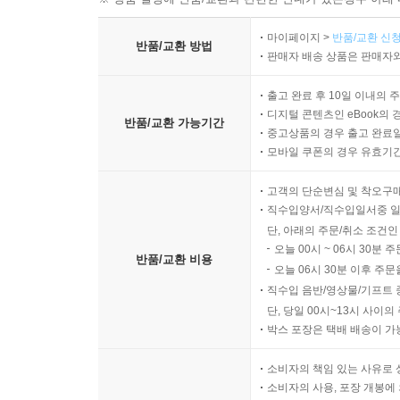
대한민국의 현재를 드러낸다. “입법·사법·행정이라
마이페이지 >
반품/교환 신청
작가는 불법 비자금, 전관예우 문제 등 관행처럼 
반품/교환 방법
판매자 배송 상품은 판매자와
절반을 독식하는 기형적인 구조가 유지되는 근본적
출고 완료 후 10일 이내의 
국권상실, 동족상잔, 군부독재의 뼈아픈 역사를
디지털 콘텐츠인 eBook의 
반품/교환 가능기간
중고상품의 경우 출고 완료일
사실을 일깨워준 조정래 작가는 이 작품을 통해서도
모바일 쿠폰의 경우 유효기간(
독재를 막을 수 있으며, 우리 모두 함께 걷는 한 
당당할 수 있게 해주는 밑거름이다. 자본과 권력
고객의 단순변심 및 착오구
질문』은, 무거운 현실에서도 국민 스스로 깨어나야
직수입양서/직수입일서중 일
단, 아래의 주문/취소 조건인
오늘 00시 ~ 06시 30분 
양극화의 파고 속에 휩쓸려 좌충우돌하는 현대인의 
반품/교환 비용
오늘 06시 30분 이후 주문
조정래 장편소설 『천년의 질문』이 좌초된 사회를 
직수입 음반/영상물/기프트 
단, 당일 00시~13시 사이
박스 포장은 택배 배송이 가
소비자의 책임 있는 사유로 
소비자의 사용, 포장 개봉에 