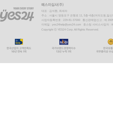
대표 : 김석환, 최세라
주소 : 서울시 영등포구 은행로 11, 5층~6층(여의도동,일신
사업자등록번호 : 229-81-37000 통신판매업신고 : 제 200
이메일 : yes24help@yes24.com 호스팅 서비스사업자 :
Copyright ⓒ YES24 Corp. All Rights Reserved.