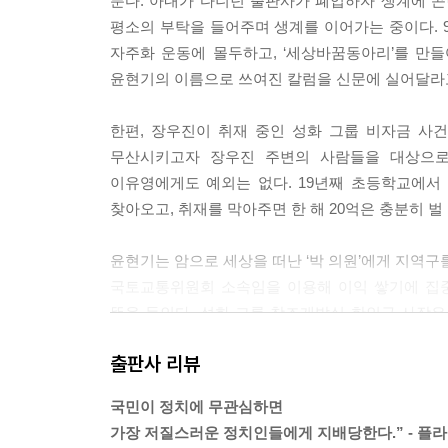
푼다. 아내가 다니던 출판사가 폐업하자 생계에 
두 가지 다 10억이었는데, 아들은 20억 질문을 
평소의 부탁을 들어주며 생계를 이어가는 중이다. 9
다. 20억의 접착력은 끈덕지게 의식에 들러붙어 떨
자주화 운동에 몰두하고, ‘세상바꿈동아리’를 만
---「인맥 포위망」중에서
윤현기의 이름으로 쓰여진 칼럼을 신문에 실어달라고
윤현기의 손을 두 손으로 받쳐 잡은 사장은 허리가 
한편, 장우진이 취재 중인 성화 그룹 비자금 사
좀 과한 듯한 상대의 그런 태도가 겸손도 아니고,
무산시키고자 장우진 주변의 사람들을 대상으로
급박성을 드러내는 것이었다.
이유영에게도 예외는 없다. 19년째 초등학교에서
“여기서 시간을 너무 오래 보냈습니다.” 윤현기는 무
찾아오고, 취재를 막아주면 한 해 20억은 충분히 
저는 결론만 딱 말씀드리겠습니다.” 사장이 기민하
“그 일만 확실하게 해결해 주시면……, 저희가 의원
윤현기는 암으로 세상을 떠난 ‘박 의원’에게 지역구
사장은 짧은 말을 하면서 ‘확실하게’를 두 번이나 반
국토교통위원회 소속임을 이용해 이익 쌓기에 집중
윤현기는 그 ‘확실하게’를 곱씹어보았지만 ‘확실한 것
뜸을 들인다. 성화 그룹 창조개발실 한인규 사장
“글쎄에에……, 확실하게라…….”
장우진의 취재를 막는다면, 다음 선거의 비용 절반
느릿하고 묵직한 윤현기의 중얼거림은 ‘이 새끼야,
출판사 리뷰
---「세상의 빛과 어둠」중에서
성화 그룹의 비자금 장부를 가지고 잠적한 사람이
국민이 정치에 무관심하면
수소문 끝에 김태범의 여동생인 김은경과 학연이
“간택이라 하셨습니까?” 장우진이 의아스럽게 물었고
가장 저질스러운 정치인들에게 지배당한다.” - 플
연락이 닿은 김은경은 오빠가 잠적한 지 일주일이