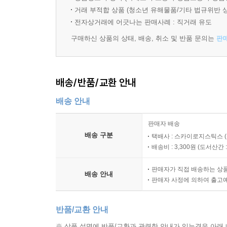
발맞추고자 했다. 『천년의 질문』의 1권을 30회로
윤현기
거래 부적합 상품 (청소년 유해물품/기타 법규위반 
상무의 강한 어투는 명령이었다.
최고의 성우 9인이 드라마 형식으로 낭독한 작품이다.
보좌관일 때 모셨던 국회의원에게 충성을 바치고 
전자상거래에 어긋나는 판매사례 : 직거래 유도
게재되면서 ‘네이버 오디오클립 베스트’ 5위권을
감청이 난무하는 세상에서 철저한 자기 관리로 실속
---「거대한 탐욕의 탑」중에서
구매하신 상품의 상태, 배송, 취소 및 반품 문의는
판
열었다고 평가받았다.
최민혜
작가는 이 작품을 통해 인류의 역사가 시작된 이
거대 로펌의 제안에도 불구하고 직접 법무법인을 세
배송/반품/교환 안내
되물었을 법한 질문인 ‘국민에게 국가란 무엇인가
힘없고 약한 이들을 법의 테두리 안에서 도와주는 
동서양의 연구서로 정치·경제·사회·문화적 관점에
배송 안내
만나 심층적으로 취재함으로써 21세기 국가에 대한
김태범
판매자 배송
서울대 상대 재학 시 성화 그룹 회장의 사윗감으로 
소설은 21세기 현재 대한민국에서 자본과 권력에 
배송 구분
택배사 : 스카이로지스틱스 (
사장 자리에는 결국 앉지 못하는 불우한 수재. 수조
찍으며 사건 취재에 고군분투하는 기자의 노력, 강
배송비 : 3,300원 (
도서산간 : 
무서워졌다는 만년 시간강사의 고뇌가 술회되는 동
한인규
판매자가 직접 배송하는 상
‘개천에서 승천한 용’인 서울대 출신 수재는 재벌가
배송 안내
성화 그룹의 미래 전략을 세우는 창조개발실 사장
판매자 사정에 의하여 출고
깨닫고 비자금 장부를 훔쳐 잠적하고, 재벌의 유
수완을 유감없이 발휘해 언론의 보도를 막고 정보원
시도가 긴박하게 연출된다. 눈앞의 이익을 챙기기에
반품/교환 안내
작가는 수십 명에 달하는 등장인물들에게 생생한
※ 상품 설명에 반품/교환과 관련한 안내가 있는경우 아래 