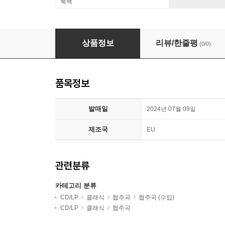
룩백
Stathis Karapanos 힌데미트: 플루트 음악 전곡 (Hi
상품정보
리뷰/한줄평
(0/0)
품목정보
발매일
2024년 07월 09일
제조국
EU
관련분류
카테고리 분류
CD/LP
클래식
협주곡
협주곡 (수입)
CD/LP
클래식
협주곡