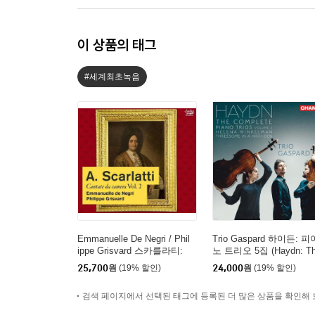
이 상품의 태그
#세계최초녹음
Emmanuelle De Negri / Phil
Trio Gaspard 하이든: 피
ippe Grisvard 스카를라티:
노 트리오 5집 (Haydn: T
실내 칸타타 Vol .2 (Scarlatt
Complete Piano Trios Vol
25,700
원
(19% 할인)
24,000
원
(19% 할인)
i: Cantata Da Camera Vol.
5)
2)
검색 페이지에서 선택된 태그에 등록된 더 많은 상품을 확인해 