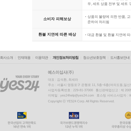
우, 세트 상품 전부 및 세트
상품의 불량에 의한 반품, 교
소비자 피해보상
준하여 처리됨
환불 지연에 따른 배상
대금 환불 및 환불 지연에 
회사소개
인재채용
이용약관
개인정보처리방침
청소년보호정책
도서홍보안내
대표 : 김석환, 최세라
주소 : 서울시 영등포구 은행로 11, 5층~6층(여의도동,일신
사업자등록번호 : 229-81-37000 통신판매업신고 : 제 200
이메일 : yes24help@yes24.com 호스팅 서비스사업자 :
Copyright ⓒ YES24 Corp. All Rights Reserved.