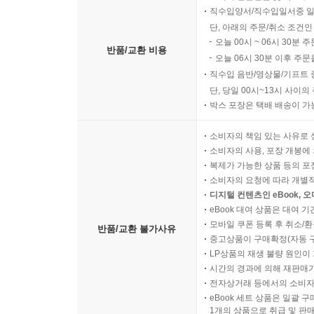
직수입양서/직수입일서중 일
단, 아래의 주문/취소 조건인
오늘 00시 ~ 06시 30분 
반품/교환 비용
오늘 06시 30분 이후 주문
직수입 음반/영상물/기프트 
단, 당일 00시~13시 사이
박스 포장은 택배 배송이 가
소비자의 책임 있는 사유로 
소비자의 사용, 포장 개봉에 
복제가 가능한 상품 등의 포장을 
소비자의 요청에 따라 개별
디지털 컨텐츠인 eBook, 
eBook 대여 상품은 대여 기
모바일 쿠폰 등록 후 취소/환
반품/교환 불가사유
중고상품이 구매확정(자동 
LP상품의 재생 불량 원인이 기
시간의 경과에 의해 재판매가
전자상거래 등에서의 소비자
eBook 세트 상품은 일괄 
1개의 상품으로 취급 및 판매