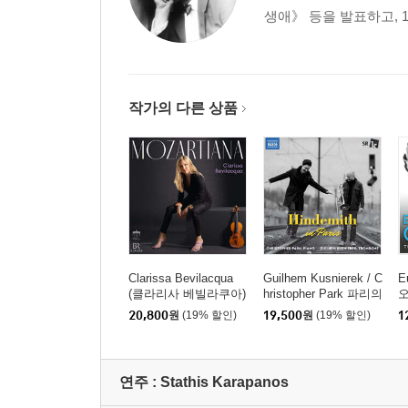
생애》 등을 발표하고, 
작가의 다른 상품
Clarissa Bevilacqua
Guilhem Kusnierek / C
E
(클라리사 베빌라쿠아)
hristopher Park 파리의
오
- 모차르티아나 (Mozart
힌데미트 (Hindemith In
20,800
원
(19% 할인)
19,500
원
(19% 할인)
1
iana)
Paris: Works For Trom
(
bone And Piano)
d
연주 :
Stathis Karapanos