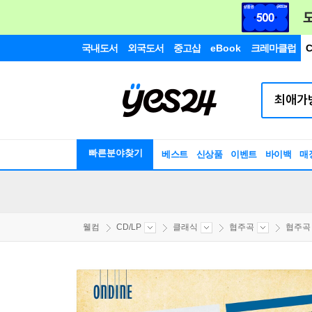
국내도서
외국도서
중고샵
eBook
크레마클럽
C
빠른분야찾기
베스트
신상품
이벤트
바이백
매
웰컴
CD/LP
클래식
협주곡
협주곡 