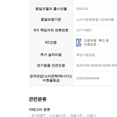
동일모델의 출시년월
2024.04
품질보증기준
소비자분쟁해결기준에따름
A/S 책임자와 전화번호
1577-6667
인증유형 : 확인 중
KC인증
인증번호 : -
추가 설치비용
해당사항없음
전기용품 안전인증
SU07530-6006ZD MSIP-REM
정격전압/소비전력/에너지소
220V,60Hz/44W
비효율등급
관련분류
카테고리 분류
문구/GIFT
디지털/가전
계절가전
선풍기