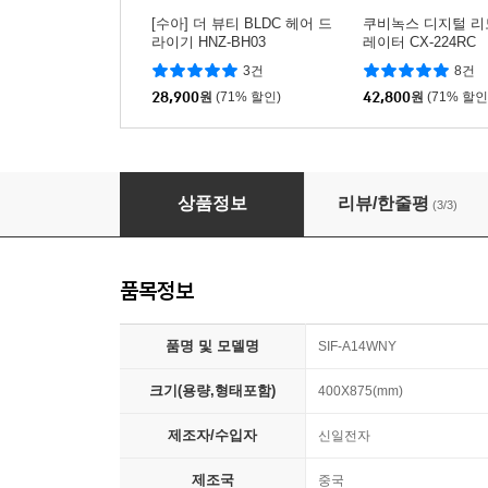
[수아] 더 뷰티 BLDC 헤어 드
쿠비녹스 디지털 리
라이기 HNZ-BH03
레이터 CX-224RC
3건
8건
28,900
원
(71% 할인)
42,800
원
(71% 할인
[특가] 신일 14인치 좌석용 기계식 선풍기 SIF-A
상품정보
리뷰/한줄평
(3/3)
품목정보
품명 및 모델명
SIF-A14WNY
크기(용량,형태포함)
400X875(mm)
제조자/수입자
신일전자
제조국
중국