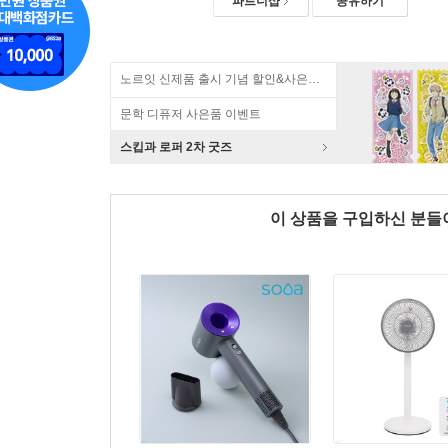
파트너샵
공유하기
노르잇 신제품 출시 기념 할인&사은품 증정!
문학 디퓨저 사은품 이벤트
스킵과 로퍼 2차 굿즈
이 상품을 구입하신 분