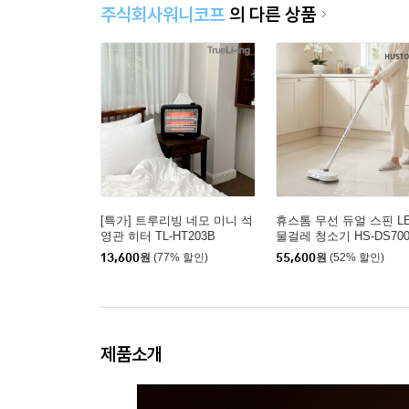
주식회사워니코프
의 다른 상품
[특가] 트루리빙 네모 미니 석
휴스톰 무선 듀얼 스핀 L
영관 히터 TL-HT203B
물걸레 청소기 HS-DS700
13,600
원
(77% 할인)
55,600
원
(52% 할인)
제품소개