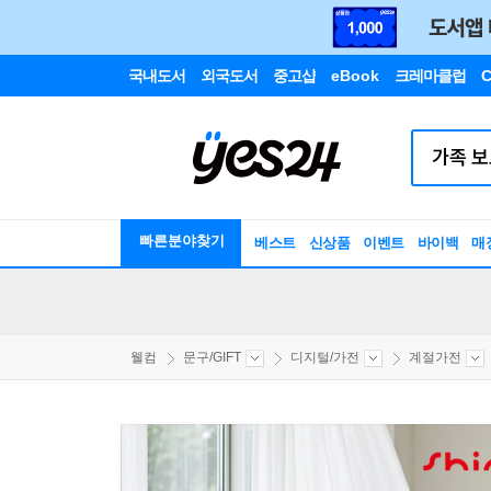
국내도서
외국도서
중고샵
eBook
크레마클럽
C
빠른분야찾기
베스트
신상품
이벤트
바이백
매
웰컴
문구/GIFT
디지털/가전
계절가전