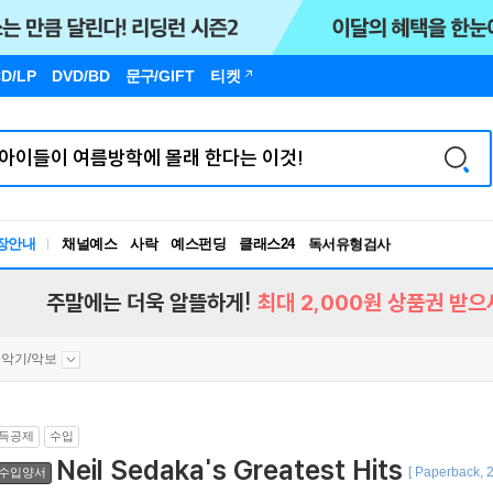
D/LP
DVD/BD
문구
/GIFT
티켓
독서유형검사
RBTI Lab
장안내
채널예스
사락
예스펀딩
클래스24
독서유형검사
주말에는 더욱 알뜰하게!
최대 2,000원 상품권 받으
악기/악보
득공제
수입
Neil Sedaka's Greatest Hits
[ Paperback, 2
수입양서