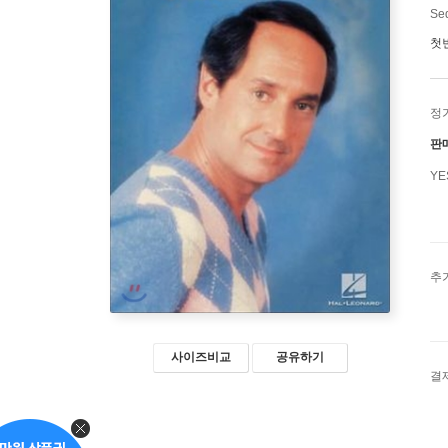
Se
첫
정
판
Y
추
사이즈비교
공유하기
결