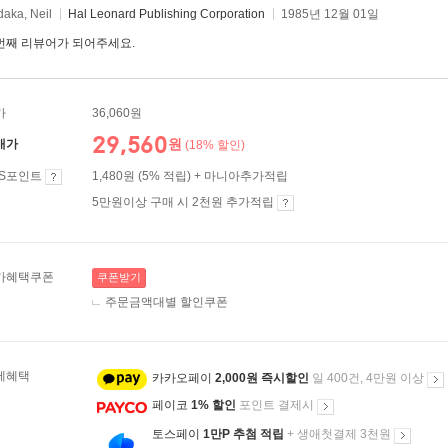
daka, Neil
Hal Leonard Publishing Corporation
1985년 12월 01일
번째 리뷰어가 되어주세요.
가
36,060원
29,560
원
매가
(18% 할인)
ES포인트
1,480원 (5% 적립) + 마니아추가적립
5만원이상 구매 시 2천원 추가적립
가혜택쿠폰
쿠폰받기
주문금액대별 할인쿠폰
제혜택
카카오페이
2,000원 즉시할인
일 400건, 4만원 이상
페이코
1% 할인
포인트 결제시
토스페이
1만P 추첨 적립
+ 생애첫결제 3천원