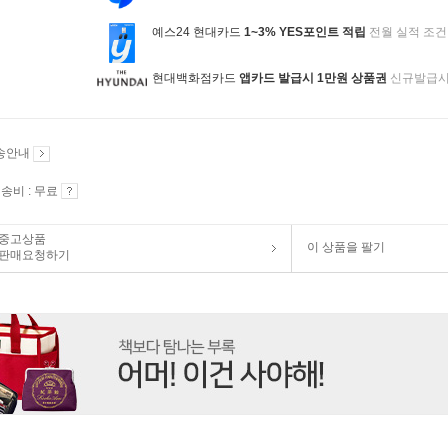
예스24 현대카드
1~3% YES포인트 적립
전월 실적 조건
현대백화점카드
앱카드 발급시 1만원 상품권
신규발급
송안내
송비 : 무료
중고상품
이 상품을 팔기
판매요청하기