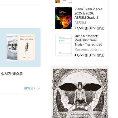
Piano Exam Pieces
2025 & 2026,
ABRSM Grade 4
ABRSM
27,590
원
(18% 할인)
Jules Massenet:
Meditation from
Thais - Transcribed
for Piano by Andrew
Massenet, Jules / Von Oeyen, Andrew
Von Oeyen
11,720
원
(18% 할인)
권 실시간 베스트
펼쳐보기