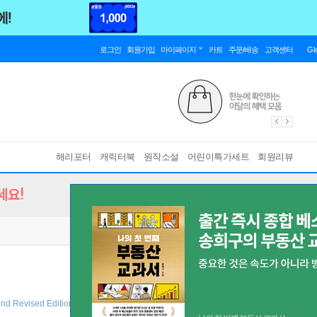
로그인
회원가입
마이페이지
카트
주문/배송
고객센터
Gl
해리포터
캐릭터북
원작소설
어린이특가세트
회원리뷰
세요!
nd Revised Edition ]
바인딩 & 에디션 안내