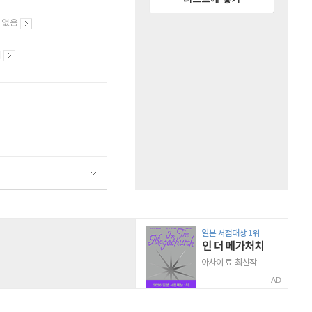
 없음
시
AD