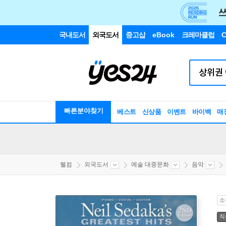
국내도서
외국도서
중고샵
eBook
크레마클럽
C
빠른분야찾기
베스트
신상품
이벤트
바이백
매
웰컴
외국도서
예술 대중문화
음악
소
직