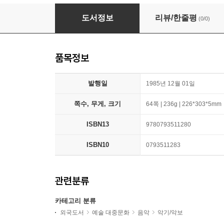
Neil Sedaka's Greatest Hits
도서정보
리뷰/한줄평
(0/0)
품목정보
발행일
1985년 12월 01일
쪽수, 무게, 크기
64쪽 | 236g | 226*303*5mm
ISBN13
9780793511280
ISBN10
0793511283
관련분류
카테고리 분류
외국도서
예술 대중문화
음악
악기/악보