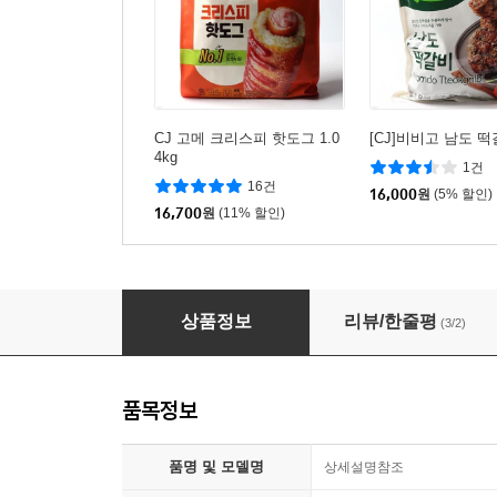
CJ 고메 크리스피 핫도그 1.0
[CJ]비비고 남도 떡갈
4kg
1건
16건
16,000
원
(5% 할인)
16,700
원
(11% 할인)
[특가]트루리빙 네모 6L 에어프라이어 TL-AF60
상품정보
리뷰/한줄평
(3/2)
품목정보
품명 및 모델명
상세설명참조