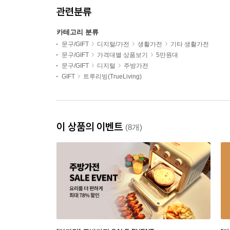
관련분류
카테고리 분류
문구/GIFT
디지털/가전
생활가전
기타 생활가전
문구/GIFT
가격대별 상품보기
5만원대
문구/GIFT
디지털
주방가전
GIFT
트루리빙(TrueLiving)
이 상품의 이벤트
(8개)