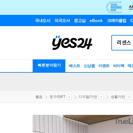
국내도서
외국도서
중고샵
eBook
크레마클럽
C
빠른분야찾기
베스트
신상품
이벤트
바이백
매
웰컴
문구/GIFT
디지털/가전
생활가전