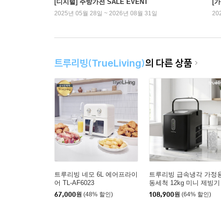
[디지털] 주방가전 SALE EVENT
[
2025년 05월 28일 ~ 2026년 08월 31일
20
트루리빙(TrueLiving)
의 다른 상품
트루리빙 네모 6L 에어프라이
트루리빙 급속냉각 가정용
어 TL-AF6023
동세척 12kg 미니 제빙기 
ICE12KG
67,000
원
(48% 할인)
108,900
원
(64% 할인)