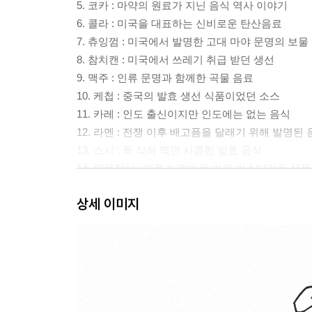
5. 코카 : 마약의 원료가 지닌 음식 역사 이야기
6. 콜라 : 미국을 대표하는 신비로운 탄산음료
7. 츄잉껌 : 미국에서 발명한 고대 마야 문명의 보물
8. 참치캔 : 미국에서 쓰레기 취급 받던 생선
9. 맥주 : 인류 문명과 함께한 곡물 음료
10. 케첩 : 중국의 발효 생선 식품이었던 소스
11. 카레 : 인도 출신이지만 인도에는 없는 음식
12. 라멘 : 전쟁 이후 배고픔을 달래기 위해 발명된
13. 스시 : 푹 삭혀 먹던 시큼한 발효 음식
14. 민물장어 : 인류가 먹어온 가장 미스터리한 생물
15. 복어 : 한번 죽는 것과 맞먹는 맛
상세 이미지
16. 굴 : 우리가 먹는 ‘참굴’이 전 세계로 퍼진 이야기
17. 전복 : 제주도 해녀의 슬픔이 담긴 음식
18. 캐비어 : 러시아 농부들이 즐겨먹던 음식
19. 파인애플 : 한 개에 1,000만 원에 달했던 ‘과일의 
20. 코코넛 : 인류에게 가장 유용했던 열매
21. 키위 : 뉴질랜드에 존재하는 세 가지 키위 이야