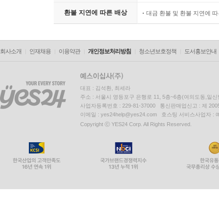
환불 지연에 따른 배상
대금 환불 및 환불 지연에 
회사소개
인재채용
이용약관
개인정보처리방침
청소년보호정책
도서홍보안내
대표 : 김석환, 최세라
주소 : 서울시 영등포구 은행로 11, 5층~6층(여의도동,일신
사업자등록번호 : 229-81-37000 통신판매업신고 : 제 200
이메일 : yes24help@yes24.com 호스팅 서비스사업자 :
Copyright ⓒ YES24 Corp. All Rights Reserved.