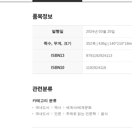
품목정보
발행일
2024년 03월 20일
쪽수, 무게, 크기
352쪽 | 436g | 140*210*18
ISBN13
9791192924113
ISBN10
1192924118
관련분류
카테고리 분류
국내도서
역사
세계사/세계문화
국내도서
인문
주제로 읽는 인문학
음식