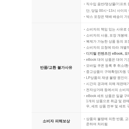
직수입 음반/영상물/기프트 
단, 당일 00시~13시 사이
박스 포장은 택배 배송이 가
소비자의 책임 있는 사유로 
소비자의 사용, 포장 개봉에 
복제가 가능한 상품 등의 포장을 
소비자의 요청에 따라 개별
디지털 컨텐츠인 eBook, 
eBook 대여 상품은 대여 기
모바일 쿠폰 등록 후 취소/환
반품/교환 불가사유
중고상품이 구매확정(자동 
LP상품의 재생 불량 원인이 기
시간의 경과에 의해 재판매가
전자상거래 등에서의 소비자
eBook 세트 상품은 일괄 
1개의 상품으로 취급 및 판매
우, 세트 상품 전부 및 세트
상품의 불량에 의한 반품, 교
소비자 피해보상
준하여 처리됨