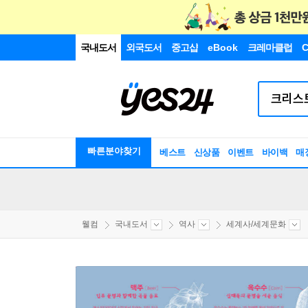
국내도서
외국도서
중고샵
eBook
크레마클럽
C
빠른분야찾기
베스트
신상품
이벤트
바이백
매
웰컴
국내도서
역사
세계사/세계문화