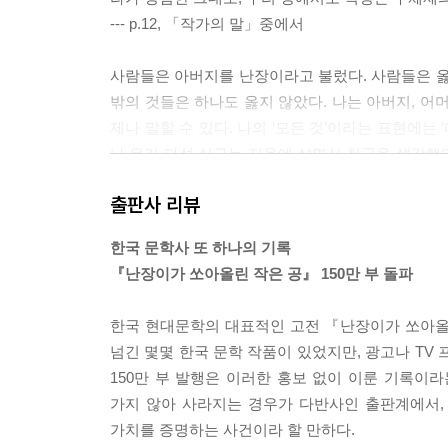
--- p.12, 「작가의 말」중에서
사람들은 아버지를 난장이라고 불렀다. 사람들은 옳
밖의 것들은 하나도 옳지 않았다. 나는 아버지, 어머
제나 말할 수 있다. 나의 ‘모든 것’이라는 표현에는
나 우리 다섯 식구는 지옥에 살면서 천국을 생각했다
리의 생활은 전쟁과 같았다. 우리는 그 전쟁에서 날
출판사 리뷰
--- p.93, 「난장이가 쏘아올린 작은 공」중에서
한국 문학사 또 하나의 기록
사장은 종종 불황이라는 말을 사용했다. 그와 그의
『난장이가 쏘아올린 작은 공』 150만 부 돌파
그렇지 않을 때는 힘껏 일한 다음 노사가 공평히 나
못했다. 우리는 그 희망 대신 간이 알맞은 무말랭이
한국 현대문학의 대표적인 고전 『난장이가 쏘아올린 
--- p.122, 「난장이가 쏘아올린 작은 공」중에서
넘긴 몇몇 한국 문학 작품이 있었지만, 광고나 TV
150만 부 발행은 이러한 홍보 없이 이룬 기록이라
폭력이란 무엇인가? 총탄이나 경찰 곤봉이나 주먹만
가지 않아 사라지는 경우가 다반사인 출판계에서, 
것도 폭력이다. 지도자가 넉넉한 생활을 하게 되면 
가치를 증명하는 사건이라 할 만하다.
과거의 착취와 야만이 오히려 정직하였다고 생각한