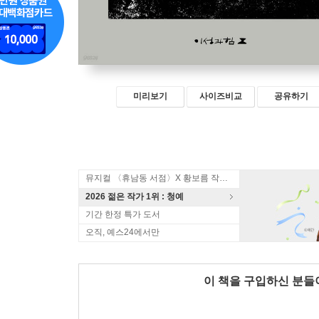
미리보기
사이즈비교
공유하기
뮤지컬 〈휴남동 서점〉X 황보름 작가 북토크
2026 젊은 작가 1위 : 청예
기간 한정 특가 도서
오직, 예스24에서만
이 책을 구입하신 분