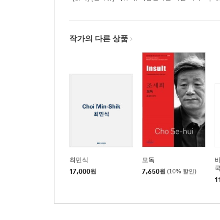
작가의 다른 상품
최민식
모독
바
국
17,000
원
7,650
원
(10% 할인)
~
1