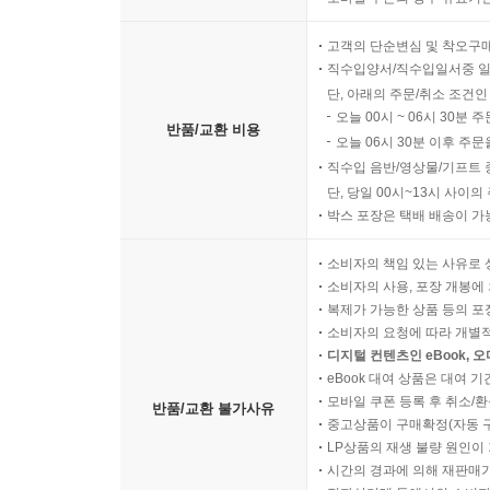
중고상품의 경우 출고 완료일
모바일 쿠폰의 경우 유효기간(
고객의 단순변심 및 착오구
직수입양서/직수입일서중 일
단, 아래의 주문/취소 조건인
오늘 00시 ~ 06시 30분 
반품/교환 비용
오늘 06시 30분 이후 주문
직수입 음반/영상물/기프트 
단, 당일 00시~13시 사이
박스 포장은 택배 배송이 가
소비자의 책임 있는 사유로 
소비자의 사용, 포장 개봉에 
복제가 가능한 상품 등의 포장을 
소비자의 요청에 따라 개별
디지털 컨텐츠인 eBook, 
eBook 대여 상품은 대여 기
모바일 쿠폰 등록 후 취소/환
반품/교환 불가사유
중고상품이 구매확정(자동 
LP상품의 재생 불량 원인이 기