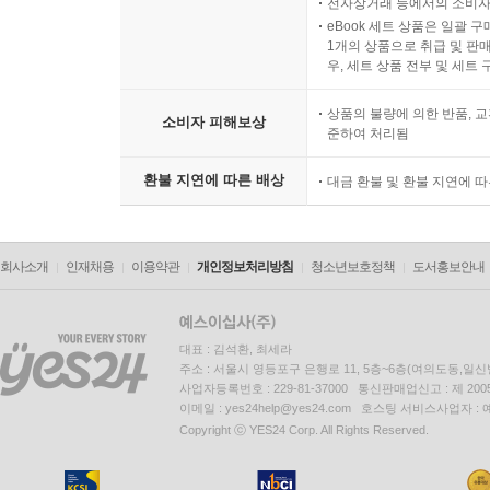
시간의 경과에 의해 재판매가
전자상거래 등에서의 소비자
eBook 세트 상품은 일괄 
1개의 상품으로 취급 및 판매
우, 세트 상품 전부 및 세트
상품의 불량에 의한 반품, 교
소비자 피해보상
준하여 처리됨
환불 지연에 따른 배상
대금 환불 및 환불 지연에 
회사소개
인재채용
이용약관
개인정보처리방침
청소년보호정책
도서홍보안내
대표 : 김석환, 최세라
주소 : 서울시 영등포구 은행로 11, 5층~6층(여의도동,일신
사업자등록번호 : 229-81-37000 통신판매업신고 : 제 200
이메일 : yes24help@yes24.com 호스팅 서비스사업자 :
Copyright ⓒ YES24 Corp. All Rights Reserved.