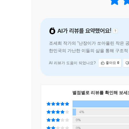
인간의 기본권이 말살된 ‘칼’의 시간에 작은 ‘펜’
--- p.245, 「잘못은 신에게도 있다」중에서
있어도 ‘파괴를 견디고’ 따뜻한 사랑과 고통받는
말」, 10∼11쪽
아버지가 꿈꾼 세상에서 강요되는 것은 사랑이다. 
고, 사랑으로 바람을 불러 작은 미나리아재비꽃 줄
AI가 리뷰를 요약했어요!
「작가의 말」에도 쓰여 있듯이, 집필 당시에는 “
--- p.246, 「잘못은 신에게도 있다」중에서
중요한 목표였다. 작가의 바람처럼 『난쏘공』은 19
조세희 작가의 "난장이가 쏘아올린 작은 공
그들은 낙원을 이루어 간다는 착각을 가졌다. 설혹 
한민국의 가난한 이들의 삶을 통해 구조적 
그러나 『난쏘공』이 살아 있는 시간이 길어지면서
으로 들어가는 문의 열쇠를 우리에게는 주지 않을 것
적인 사건들이 비판적으로
이렇게 말했다. “계엄령과 긴급조치의 시대였던 19
절박함 때문이었다. 한 작품이 100쇄를 돌파
--- p.255, 「잘못은 신에게도 있다」중에서
AI 리뷰가 도움이 되었나요?
좋아요
0
한다.”(1996년 6월, 경향신문 인터뷰)
그 후로 30년 가까이 세월이 흘렀지만 아직도 그 
바람과는 반대로 『난쏘공』이 여전히 읽히는 까닭
별점별로 리뷰를 확인해 보세
『난쏘공』이 300쇄를 찍고 100만 부가 팔리
4%
굴뚝에서 달을 따려고 발을 내딛다 떨어져 죽었다.
됐다. 영희의 딸과 아들은 엄마의 시대엔 없던 비
0%