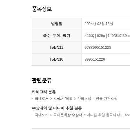
품목정보
발행일
2024년 02월 15일
쪽수, 무게, 크기
416쪽 | 629g | 140*210*30
ISBN13
9788995151228
ISBN10
8995151226
관련분류
카테고리 분류
국내도서
소설/시/희곡
한국소설
한국 단편소설
수상내역 및 미디어 추천 분류
국내도서
국내문학상 수상작
네티즌 추천 한국의 대표작