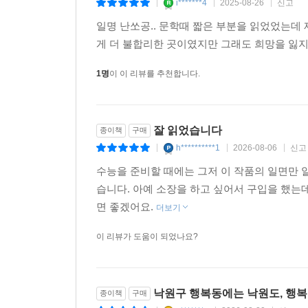
난장이가 쏘아올린 작은 공
종이책
구매
i*******4
2025-08-26
신고
|
|
|
일명 난쏘공.. 문학때 짧은 부분을 읽었었는데
게 더 불합리한 곳이였지만 그래도 희망을 잃지
1명
이 이 리뷰를 추천합니다.
잘 읽었습니다
종이책
구매
h**********1
2026-08-06
신고
|
|
|
수능을 준비할 때에는 그저 이 작품의 일면만 
습니다. 아예 소장을 하고 싶어서 구입을 했는
면 좋겠어요.
더보기
이 리뷰가 도움이 되었나요?