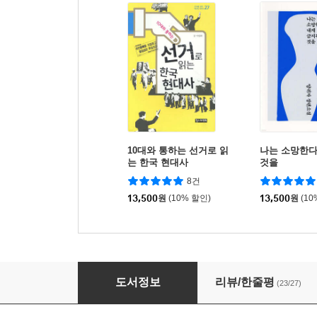
10대와 통하는 선거로 읽
나는 소망한다
는 한국 현대사
것을
8건
13,500
원
(10% 할인)
13,500
원
(10
난장이가 쏘아올린 작은 공
도서정보
리뷰/한줄평
(23/27)