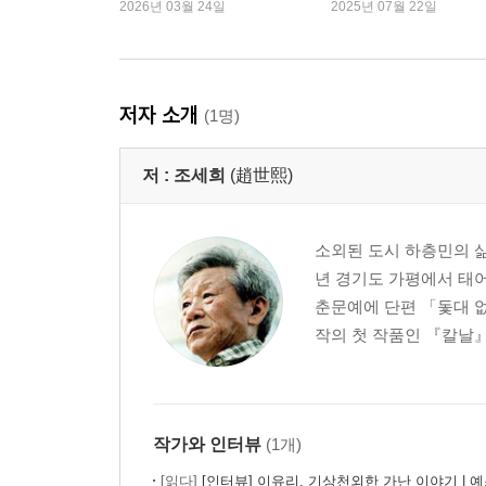
2026년 03월 24일
2025년 07월 22일
저자 소개
(1명)
저 :
조세희
(趙世熙)
소외된 도시 하층민의 삶
년 경기도 가평에서 태어
춘문예에 단편 「돛대 없
작의 첫 작품인 『칼날』
작가와 인터뷰
(1개)
[읽다]
[인터뷰] 이유리, 기상천외한 가난 이야기 | 예