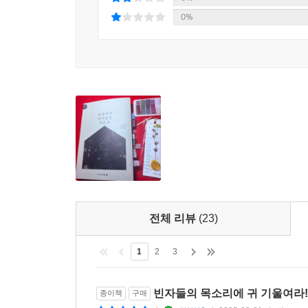
싼 임금으로 기계를 돌릴 방법만 생각”(「잘못은 신
0%
난장이들의 삶은 나아지는 대신 불안정의 정도를 
0%
안에서 스마트하게 압축되는 사이, ‘공정’과 ‘능
내버려둔 채 “그늘이 없는 세계”는 오늘도 질주한다.
『난쏘공』의 주요 기록
1978년 6월 문학과지성사 초판 발행
1996년 100쇄
2000년 7월 이성과 힘 초판 발행
2005년 200쇄
2007년 100만 부
2017년 300쇄
2024년 2월 150만 부 325쇄
전체 리뷰
(23)
1
2
3