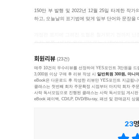
--- p.125, 「난장이가 쏘아올린 작은 공」중에서
150만 부 발행 및 2022년 12월 25일 타계
하고, 오늘날의 표기법에 맞게 일부 단어와 문장을 
아아아아아아아 하는 울음이 느리게 나의 목을 타고
“울지 마, 영희야.” 큰오빠가 말했었다. “제발 울지 마
개정판 표지에 그려진 도형은 철거되기 전까지 난장이
나는 울음을 그칠 수 없었다.
표지 왼쪽 상단의 원은 ‘공’ 또는 난장이가 닿고자
“큰오빠는 화도 안 나?”
난장이 가족의 암울한 현실을 표현한다.
“그치라니까.”
회원리뷰
(23건)
“아버지를 난장이라고 부르는 악당은 죽여 버려.”
작품과 함께 실린 세 편의 글은 시대의 흐름에 따라
매주 10건의 우수리뷰를 선정하여 YES포인트 3만원을 드
“그래. 죽여 버릴게.”
3,000원 이상 구매 후 리뷰 작성 시
일반회원 300원, 마니아
(1978년)과 우찬제의 해설(1997년)에 더해, 이
“꼭 죽여.”
eBook은 다운로드 후 작성한 리뷰만 YES포인트 지급됩니
언론과 거리를 두며 작품 활동을 하지 않던 오랜
“그래. 꼭.”
클래스는 첫번째 회차 주문확정 시점부터 마지막 회차 주문
『난쏘공』을 읽고 있을 독자들에게 의미 있는 글이
사락 독서모임으로 진행된 클래스는 사락 독서모임 게시판
“꼭.”
eBook 페이백, CD/LP, DVD/Blu-ray, 패션 및 판매금
--- p.161, 「난장이가 쏘아올린 작은 공」중에서
어떻게든 작품이 살아남아 독자들에게 전해지길 바
더 이상 『난쏘공』이 읽히지 않는 시대를 기다렸
불쌍한 아버지는 아무것도 이루지 못하고 돌아갔다. 
23
명
보며 울었다. 난장이 아버지가 무기물로 없어져 버
하루 자고 나면 누가 잡혀갔고, 먼저 잡혀간 누구
의 양까지 작았을 리는 없다. 아버지는 몸보다 컸던