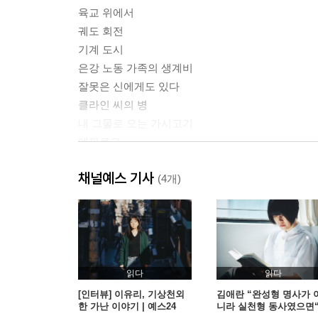
육교 위에서
궤도 회전
기계 도시
은강 노동 가족의 생계비
잘못은 신에게도 있다
클라인 씨의 병
내 그물로 오는 가시고기
에필로그
채널예스 기사
부끄러움에 대한 이야기-이문영
(4개)
대립의 초극미, 그 카오스모스의 시학-우찬제
대립적 세계관과 미학-김병익
읽다
읽다
[인터뷰] 이유리, 기상천외
김애란 “완성형 명사가 
한 가난 이야기 | 예스24
니라 실천형 동사였으면