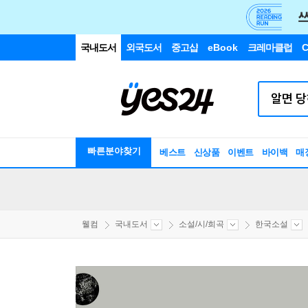
국내도서
외국도서
중고샵
eBook
크레마클럽
C
빠른분야찾기
베스트
신상품
이벤트
바이백
매
웰컴
국내도서
소설/시/희곡
한국소설