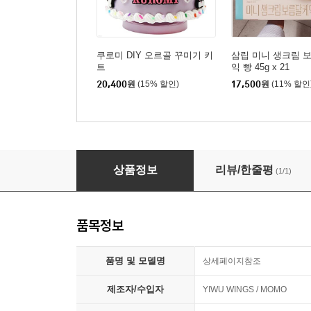
쿠로미 DIY 오르골 꾸미기 키
삼립 미니 생크림 
트
익 빵 45g x 21
20,400
원
(15% 할인)
17,500
원
(11% 할인
마이멜로디 DIY 오르골 꾸미기 키트
상품정보
리뷰/한줄평
(1/1)
품목정보
품명 및 모델명
상세페이지참조
제조자/수입자
YIWU WINGS / MOMO