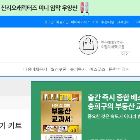
로그인
회원가입
마이페이지
카트
주문/배송
고객센터
Gl
배송비채우기
월간쿠폰
슈퍼특가
예스굿즈
문학 디퓨저
기 키트