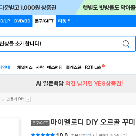
D/LP
DVD/BD
문구
/GIFT
티켓
독서유형검사
장안내
채널예스
사락
예스펀딩
클래스24
RBTI Lab
독서유형검사
AI 일문백답
의견 남기면 YES상품권!
만들기 DIY
마이멜로디 DIY 오르골 꾸미
문구/GIFT
10.0
회원리뷰(
2
건)
판매지수 240