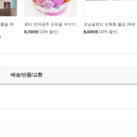
보름달 케
큐티 인어공주 오르골 꾸미기
모닝글로리 수채화 물감 24색
8,100
원
(10% 할인)
8,000
원
(20% 할인)
)
배송/반품/교환