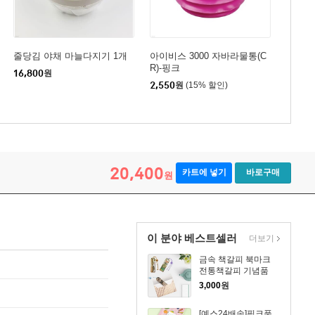
줄당김 야채 마늘다지기 1개
아이비스 3000 자바라물통(C
R)-핑크
16,800
원
2,550
원
(15% 할인)
20,400
카트에 넣기
바로구매
원
이 분야 베스트셀러
더보기
금속 책갈피 북마크
전통책갈피 기념품
3,000
원
[예스24배송]핑크풋