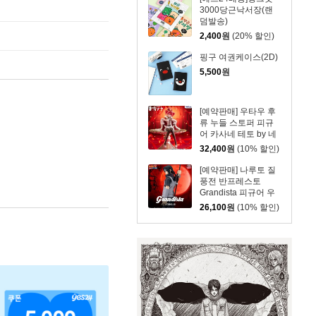
3000당근낙서장(랜
덤발송)
2,400
원
(20% 할인)
핑구 여권케이스(2D)
5,500
원
[예약판매] 우타우 후
류 누들 스토퍼 피규
어 카사네 테토 by 네
마리
32,400
원
(10% 할인)
[예약판매] 나루토 질
풍전 반프레스토
Grandista 피규어 우
치하 이타치 2
26,100
원
(10% 할인)