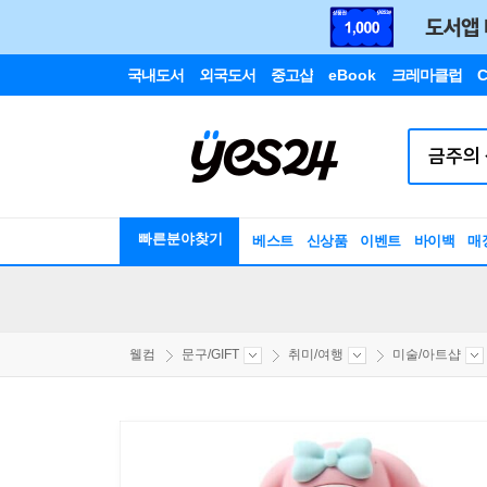
국내도서
외국도서
중고샵
eBook
크레마클럽
C
빠른분야찾기
베스트
신상품
이벤트
바이백
매
웰컴
문구/GIFT
취미/여행
미술/아트샵