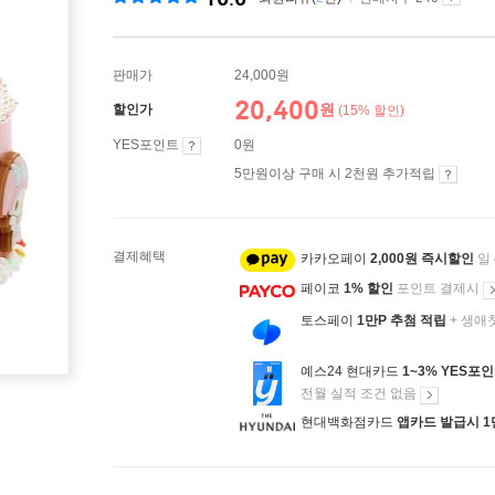
판매가
24,000원
20,400
원
할인가
(15% 할인)
YES포인트
0원
5만원이상 구매 시 2천원 추가적립
결제혜택
카카오페이
2,000원 즉시할인
일
페이코
1% 할인
포인트 결제시
토스페이
1만P 추첨 적립
+ 생애
예스24 현대카드
1~3% YES포
전월 실적 조건 없음
현대백화점카드
앱카드 발급시 1