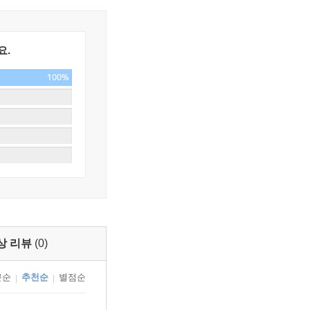
요.
100%
상 리뷰
(0)
근순
추천순
별점순
|
|