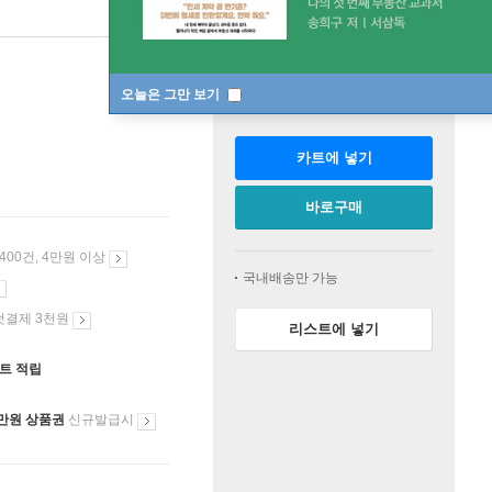
판매중
오늘은 그만 보기
수량
카트에 넣기
바로구매
 400건, 4만원 이상
국내배송만 가능
첫결제 3천원
리스트에 넣기
인트 적립
만원 상품권
신규발급시