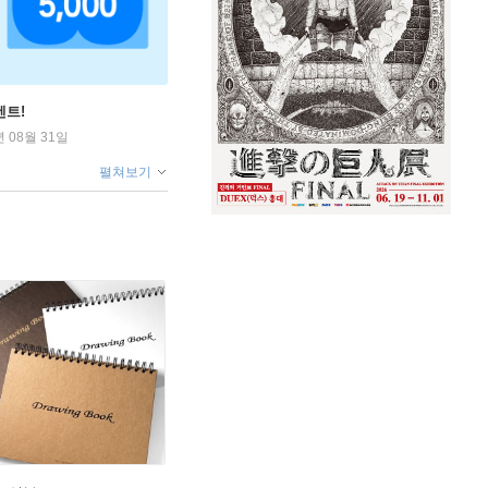
벤트!
년 08월 31일
펼쳐보기