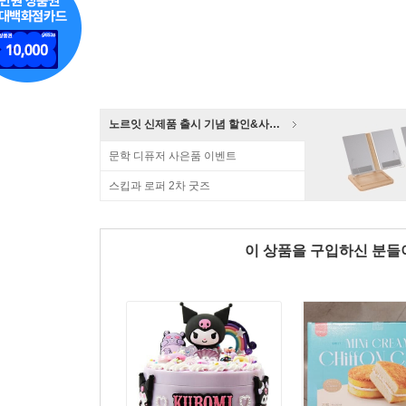
노르잇 신제품 출시 기념 할인&사은품 증정!
문학 디퓨저 사은품 이벤트
스킵과 로퍼 2차 굿즈
이 상품을 구입하신 분