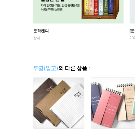
문학캔디
[문
상시
20
투영(입고)
의 다른 상품