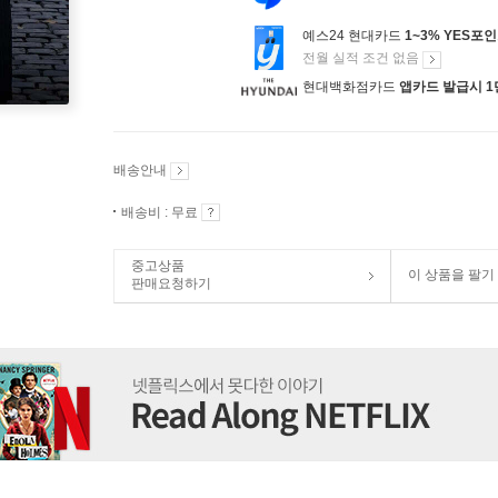
예스24 현대카드
1~3% YES포
전월 실적 조건 없음
현대백화점카드
앱카드 발급시 1
배송안내
배송비 : 무료
중고상품
이 상품을 팔기
판매요청하기