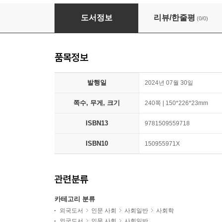
The Privileged Few
도서정보
리뷰/한줄평
(0/0)
품목정보
발행일
2024년 07월 30일
쪽수, 무게, 크기
240쪽 | 150*226*23mm
ISBN13
9781509559718
ISBN10
150955971X
관련분류
카테고리 분류
외국도서
인문 사회
사회일반
사회학
외국도서
인문 사회
사회일반