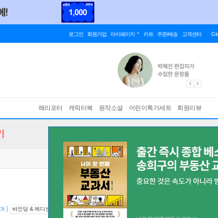
로그인
회원가입
마이페이지
카트
주문/배송
고객센터
Gl
해리포터
캐릭터북
원작소설
어린이특가세트
회원리뷰
기
k ]
바인딩 & 에디션 안내