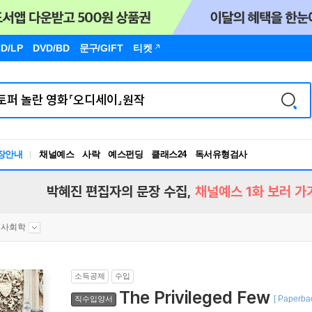
D/LP
DVD/BD
문구
/GIFT
티켓
장안내
채널예스
사락
예스펀딩
클래스24
독서유형검사
RBTI Lab
독서유형검사
박혜진 편집자의 문장 수집,
채널예스 1화 보러 가
사회학
소득공제
수입
The Privileged Few
[ Paperbac
직수입양서