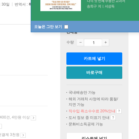
월 30일
번역서 :
특권계급론
오늘은 그만 보기
판매중
수량
카트에 넣기
바로구매
국내배송만 가능
해외 거래처 사정에 따라 품절/
지연 가능
직수입 취소수수료 20%
안내
 400건, 4만원 이상
도서 정보 중 미표기 안내
문화비소득공제 가능
첫결제 3천원
리스트에 넣기