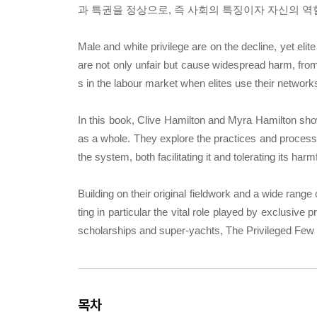
과 특권을 정상으로, 즉 사회의 특징이자 자신의 역
Male and white privilege are on the decline, yet elit
are not only unfair but cause widespread harm, from 
s in the labour market when elites use their network
In this book, Clive Hamilton and Myra Hamilton show 
as a whole. They explore the practices and processes
the system, both facilitating it and tolerating its harmf
Building on their original fieldwork and a wide range o
ting in particular the vital role played by exclusiv
scholarships and super-yachts, The Privileged Few 
목차