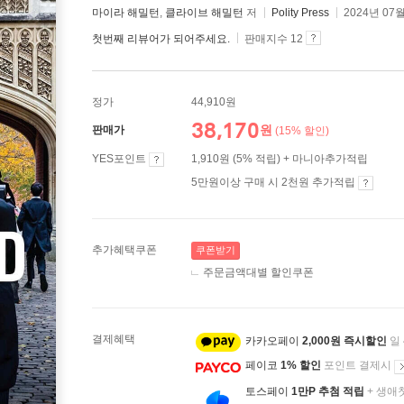
마이라 해밀턴
,
클라이브 해밀턴
저
Polity Press
2024년 07
첫번째 리뷰어가 되어주세요.
판매지수 12
정가
44,910원
38,170
원
판매가
(15% 할인)
YES포인트
1,910원 (5% 적립) + 마니아추가적립
5만원이상 구매 시 2천원 추가적립
추가혜택쿠폰
쿠폰받기
주문금액대별 할인쿠폰
결제혜택
카카오페이
2,000원 즉시할인
일
페이코
1% 할인
포인트 결제시
토스페이
1만P 추첨 적립
+ 생애