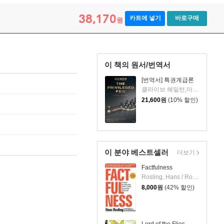
38,170
카트에 넣기
바로구매
원
이 책의 원서/번역서
[번역서] 특권계급론
클라이브 해밀턴,마이라 해밀턴 저
21,600
원
(10% 할인)
이 분야 베스트셀러
더보기
Factfulness
Rosling, Hans / Ronnlund, Anna Rosling / Rosling, Ola
8,000
원
(42% 할인)
Lord of the Flies