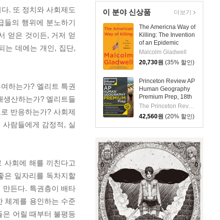
다. 또 정치와 사회제도
이 분야 신상품
더보기
계급들의 행위에 분노하기
The Americna Way of
서 얻은 것이든, 거저 얻
Killing: The Invention
of an Epidemic
는 데에는 개인, 집단,
Malcolm Gladwell
20,730
원
(35% 할인)
Princeton Review AP
부여하는가? 엘리트 특권
Human Geography
Premium Prep, 18th
 재생산하는가? 엘리트들
Edition: 6 Practice
The Princeton Review
으로 반응하는가? 사회제
Tests + Digital
42,560
원
(20% 할인)
Practice Online +
 사람들에게 감정적, 실
Content Review
로 사회에 해를 끼친다고
좋은 일자리를 독차지할
 만든다. 특권층이 배타
한 체계를 용인하는 수준
들은 어릴 때부터 불평등