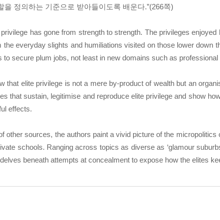
할을 정의하는 기준으로 받아들이도록 배운다.”(266쪽)
e privilege has gone from strength to strength. The privileges enjoyed
the everyday slights and humiliations visited on those lower down the
s to secure plum jobs, not least in new domains such as professional 
that elite privilege is not a mere by-product of wealth but an organis
 that sustain, legitimise and reproduce elite privilege and show how 
ul effects.
f other sources, the authors paint a vivid picture of the micropolitics of
e private schools. Ranging across topics as diverse as ‘glamour suburb
delves beneath attempts at concealment to expose how the elites keep