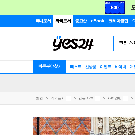
국내도서
외국도서
중고샵
eBook
크레마클럽
C
빠른분야찾기
베스트
신상품
이벤트
바이백
매
웰컴
외국도서
인문 사회
사회일반