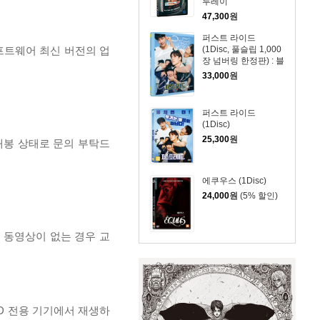
루레이
47,300
원
퍼스트 라이드
(1Disc, 풀슬립 1,000
프트웨어 최신 버전의 업
장 넘버링 한정판) : 블
루레이
33,000
원
퍼스트 라이드
(1Disc)
25,300
원
개봉 상태로 문의 부탁드
에쿠우스 (1Disc)
24,000
원
(5% 할인)
, 동영상이 없는 경우 교
D 전용 기기에서 재생하