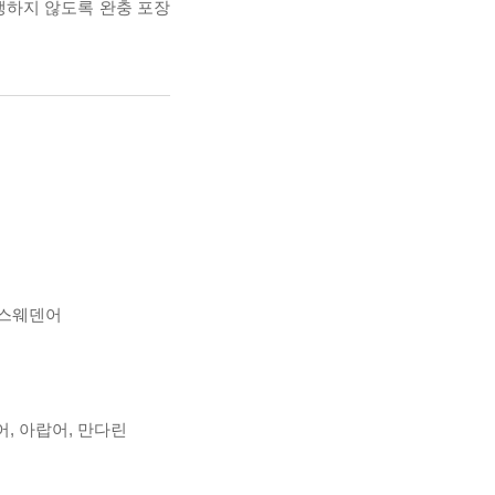
발생하지 않도록 완충 포장
 스웨덴어
어, 아랍어, 만다린