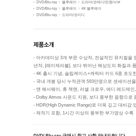
DVD/Blu-ray
블루레이
드라마/코메디/전쟁/서부
DVD/Blu-ray
블루레이
4K 블루레이
DVD/Blu-ray
드라마/코미디
제품소개
- 아카데미상 3개 부문 수상작, 전설적인 뮤지컬을 
년작, [레미제라블]. 보다 뛰어난 해상도의 화질과 풍부
- 4K 출시 기념, 슬립케이스+캐릭터 카드 6종 초
- 국내 개봉 당시 누적관객 593만명으로 센세이션
- 앤 해서웨이, 휴 잭맨, 러셀 크로우, 에디 레드메
- Dolby Atmos 사운드 지원, 보다 풍부한 음향으
- HDR(High Dynamic Range)로 더욱 깊고 대비
- 제작기 포함, 1시간 이상의 풍부한 부가영상 수록
DVD/ Blu-ray 구매시 참고 사항 안내드립니다.