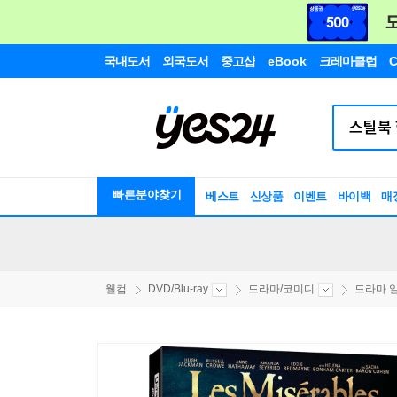
국내도서
외국도서
중고샵
eBook
크레마클럽
C
빠른분야찾기
베스트
신상품
이벤트
바이백
매
웰컴
DVD/Blu-ray
드라마/코미디
드라마 