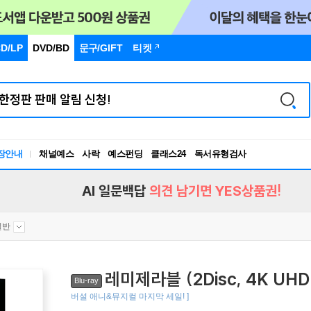
D/LP
DVD/BD
문구
/GIFT
티켓
장안내
채널예스
사락
예스펀딩
클래스24
독서유형검사
RBTI Lab
독서유형검사
AI 일문백답
의견 남기면 YES상품권!
일반
레미제라블 (2Disc, 4K U
Blu-ray
버설 애니&뮤지컬 마지막 세일! ]