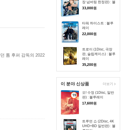
장 넘버링 한정판) : 블
루레이
33,000
원
타워 하이스트 : 블루
레이
22,000
원
트로이 (1Disc, 극장
판, 슬립케이스) : 블루
 톰 후퍼 감독의 2022
레이
35,200
원
이 분야 신상품
더보기
오! 수정 (1Disc, 일반
19
판) : 블루레이
세
17,600
원
이
상
상
트루먼 쇼 (2Disc, 4K
품
UHD+BD 일반판) : 블