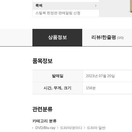
룩백
스틸북 한정판 판매알림 신청
레미제라블 (2Disc, 4K UHD+BD 초도한정 슬
상품정보
리뷰/한줄평
(0/0)
품목정보
발매일
2023년 07월 20일
시간, 무게, 크기
158분
관련분류
카테고리 분류
DVD/Blu-ray
드라마/코미디
드라마 일반