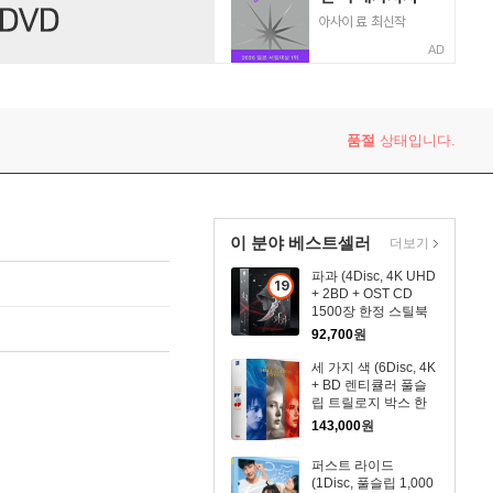
AD
품절
상태입니다.
이 분야 베스트셀러
더보기
파과 (4Disc, 4K UHD
19
+ 2BD + OST CD
세
1500장 한정 스틸북
이
한정판) : 블루레이
92,700
원
상
세 가지 색 (6Disc, 4K
상
+ BD 렌티큘러 풀슬
품
립 트릴로지 박스 한
정판) : 블루레이
143,000
원
퍼스트 라이드
(1Disc, 풀슬립 1,000