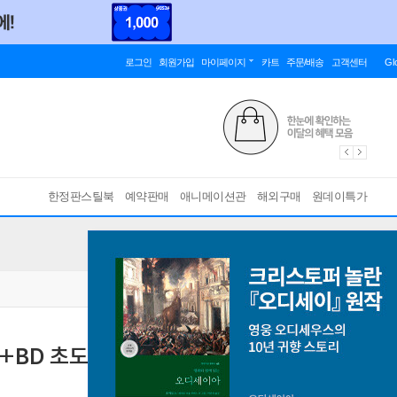
로그인
회원가입
마이페이지
카트
주문/배송
고객센터
Gl
한정판스틸북
예약판매
애니메이션관
해외구매
원데이특가
HD+BD 초도한정 슬립케이스) : 블루레이
[ 유니