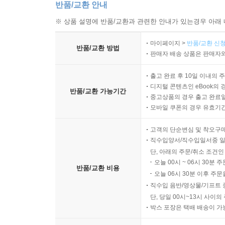
반품/교환 안내
※ 상품 설명에 반품/교환과 관련한 안내가 있는경우 아래 
마이페이지 >
반품/교환 신청
반품/교환 방법
판매자 배송 상품은 판매자와
출고 완료 후 10일 이내의 
디지털 콘텐츠인 eBook의 
반품/교환 가능기간
중고상품의 경우 출고 완료일
모바일 쿠폰의 경우 유효기간(
고객의 단순변심 및 착오구
직수입양서/직수입일서중 일
단, 아래의 주문/취소 조건인
오늘 00시 ~ 06시 30분 
반품/교환 비용
오늘 06시 30분 이후 주문
직수입 음반/영상물/기프트 
단, 당일 00시~13시 사이
박스 포장은 택배 배송이 가