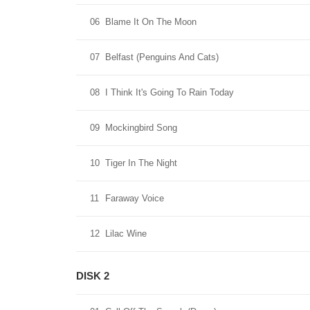
06
Blame It On The Moon
07
Belfast (Penguins And Cats)
08
I Think It's Going To Rain Today
09
Mockingbird Song
10
Tiger In The Night
11
Faraway Voice
12
Lilac Wine
DISK 2