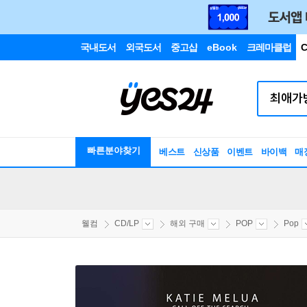
국내도서
외국도서
중고샵
eBook
크레마클럽
C
빠른분야찾기
베스트
신상품
이벤트
바이백
매
웰컴
CD/LP
해외 구매
POP
Pop