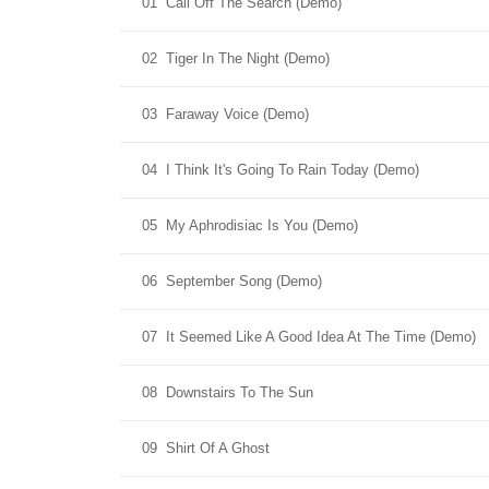
01
Call Off The Search (Demo)
02
Tiger In The Night (Demo)
03
Faraway Voice (Demo)
04
I Think It's Going To Rain Today (Demo)
05
My Aphrodisiac Is You (Demo)
06
September Song (Demo)
07
It Seemed Like A Good Idea At The Time (Demo)
08
Downstairs To The Sun
09
Shirt Of A Ghost