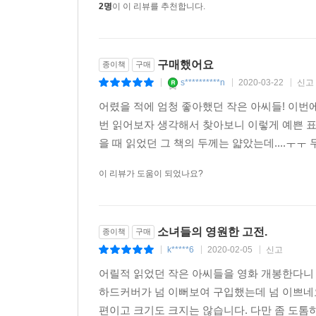
2명
이 이 리뷰를 추천합니다.
구매했어요
종이책
구매
s**********n
2020-03-22
신고
|
|
|
어렸을 적에 엄청 좋아했던 작은 아씨들! 이번
번 읽어보자 생각해서 찾아보니 이렇게 예쁜 
을 때 읽었던 그 책의 두께는 얇았는데....ㅜㅜ
이 리뷰가 도움이 되었나요?
소녀들의 영원한 고전.
종이책
구매
k*****6
2020-02-05
신고
|
|
|
어릴적 읽었던 작은 아씨들을 영화 개봉한다니
하드커버가 넘 이뻐보여 구입했는데 넘 이쁘네
편이고 크기도 크지는 않습니다. 다만 좀 도톰하