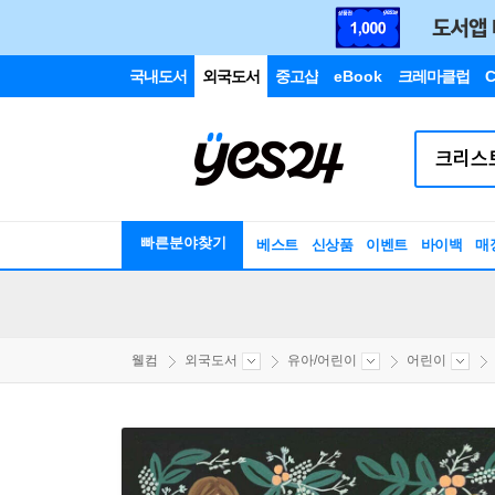
국내도서
외국도서
중고샵
eBook
크레마클럽
C
빠른분야찾기
베스트
신상품
이벤트
바이백
매
웰컴
외국도서
유아/어린이
어린이