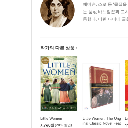
에머슨, 소로 등 ‘물질
는 품삯 바느질꾼과 교
동했다. 어린 나이에 글을 
작가의 다른 상품
Little Women
Little Women: The Orig
L
inal Classic Novel Feat
7,760
원
(20% 할인)
1