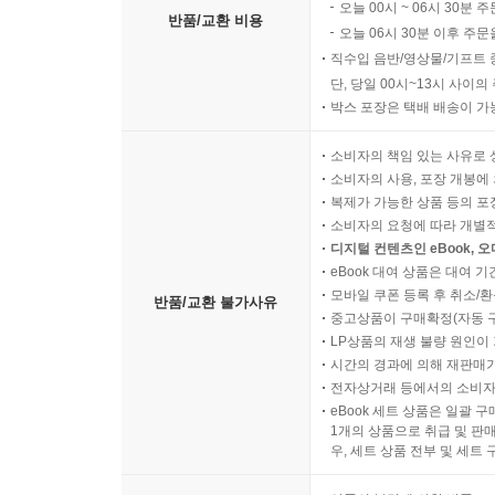
오늘 00시 ~ 06시 30분 
반품/교환 비용
오늘 06시 30분 이후 주문
직수입 음반/영상물/기프트 
단, 당일 00시~13시 사이
박스 포장은 택배 배송이 가
소비자의 책임 있는 사유로 
소비자의 사용, 포장 개봉에 
복제가 가능한 상품 등의 포장을 
소비자의 요청에 따라 개별
디지털 컨텐츠인 eBook, 
eBook 대여 상품은 대여 기
모바일 쿠폰 등록 후 취소/환
반품/교환 불가사유
중고상품이 구매확정(자동 
LP상품의 재생 불량 원인이 기
시간의 경과에 의해 재판매가
전자상거래 등에서의 소비자
eBook 세트 상품은 일괄 
1개의 상품으로 취급 및 판매
우, 세트 상품 전부 및 세트