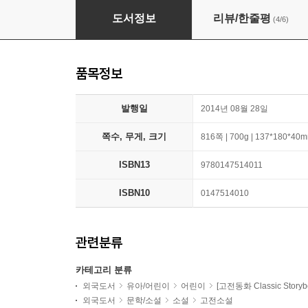
Little Women
도서정보
리뷰/한줄평
(4/6)
품목정보
발행일
2014년 08월 28일
쪽수, 무게, 크기
816쪽 | 700g | 137*180*40
ISBN13
9780147514011
ISBN10
0147514010
관련분류
카테고리 분류
외국도서
유아/어린이
어린이
[고전동화 Classic Storyb
외국도서
문학/소설
소설
고전소설