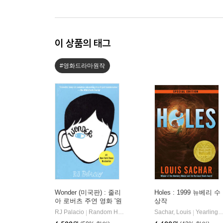
이 상품의 태그
#영화드라마원작
Wonder (미국판) : 줄리
Holes : 1999 뉴베리 수
아 로버츠 주연 영화 '원
상작
더' 원작 소설
RJ Palacio
Random House
Sachar, Louis
Yearling Books
|
|