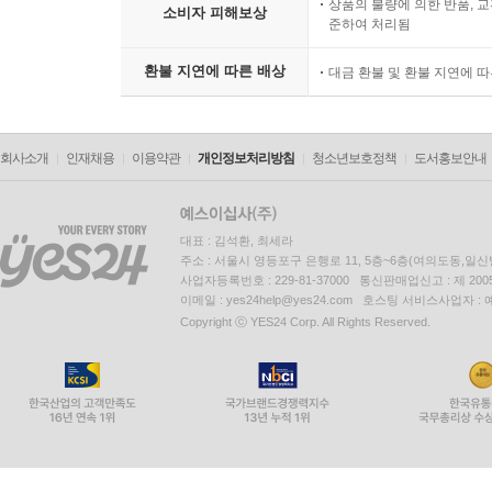
상품의 불량에 의한 반품, 교
소비자 피해보상
준하여 처리됨
환불 지연에 따른 배상
대금 환불 및 환불 지연에 
회사소개
인재채용
이용약관
개인정보처리방침
청소년보호정책
도서홍보안내
대표 : 김석환, 최세라
주소 : 서울시 영등포구 은행로 11, 5층~6층(여의도동,일신
사업자등록번호 : 229-81-37000 통신판매업신고 : 제 200
이메일 : yes24help@yes24.com 호스팅 서비스사업자 :
Copyright ⓒ YES24 Corp. All Rights Reserved.