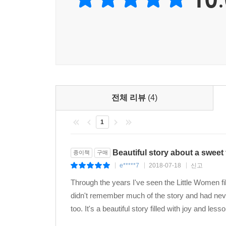
전체 리뷰
(4)
1
Beautiful story about a sweet 
종이책
구매
e*****7
2018-07-18
신고
|
|
|
Through the years I've seen the Little Women fi
didn't remember much of the story and had never 
too. It's a beautiful story filled with joy and les